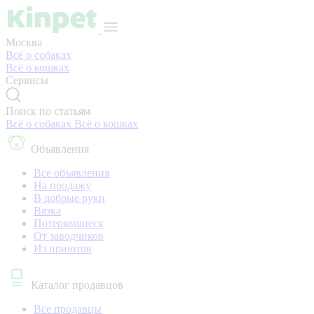
Москва
Всё о собаках
Всё о кошках
Сервисы
Поиск по статьям
Всё о собаках
Всё о кошках
Объявления
Все объявления
На продажу
В добрые руки
Вязка
Потерявшиеся
От заводчиков
Из приютов
Каталог продавцов
Все продавцы