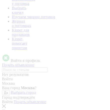
у питомца
Выбрать
кличку
Изучаем эмоции питомца
Журнал
о питомцах
Kinpet для
продавцов
Kinpet
помогает
приютам
Войти в профиль
Подать объявление
Нет результатов
Войти
Москва
Ваш город
Москва
?
Выбрать город
Да
Город подтверждён
Войти
Подать объявление