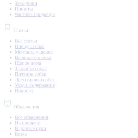
Заводчики
Приюты
Частные продавцы
Статьи
Все статьи
Породы собак
Мечтаете о щенке
Выбираем щенка
Щенок дома
Здоровье собак
Питание собак
Дрессировка собак
Уход и содержание
Новости
Объявления
Все объявления
На продажу
В добрые руки
Вязка