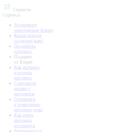
Сервисы
Сервисы
Установите
приложение Kinpet
Какая порода
подходит вам?
Подобрать
питомца
Подарки
от Kinpet
Как выбрать
и купить
питомца
Симулятор
жизни с
питомцем
Готовимся
к появлению
питомца дома
Как взять
питомца
из приюта
Беременность