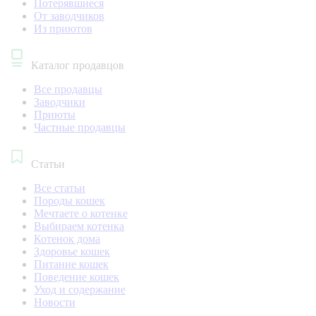
Потерявшиеся
От заводчиков
Из приютов
Каталог продавцов
Все продавцы
Заводчики
Приюты
Частные продавцы
Статьи
Все статьи
Породы кошек
Мечтаете о котенке
Выбираем котенка
Котенок дома
Здоровье кошек
Питание кошек
Поведение кошек
Уход и содержание
Новости