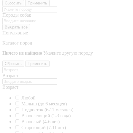
Сбросить
Применить
Породы собак
Выбрать все
Популярные
Каталог пород
Ничего не найдено
Укажите другую породу
Сбросить
Применить
Возраст
Возраст
Любой
Малыш (до 6 месяцев)
Подросток (6-11 месяцев)
Взрослеющий (1-3 года)
Взрослый (4-6 лет)
Стареющий (7-11 лет)