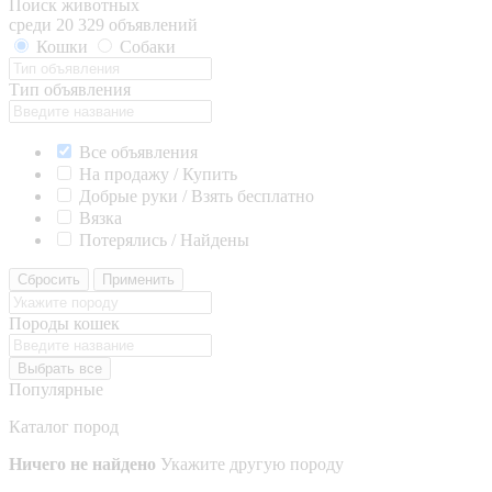
Поиск животных
среди 20 329 объявлений
Кошки
Собаки
Тип объявления
Все объявления
На продажу / Купить
Добрые руки / Взять бесплатно
Вязка
Потерялись / Найдены
Сбросить
Применить
Породы кошек
Выбрать все
Популярные
Каталог пород
Ничего не найдено
Укажите другую породу