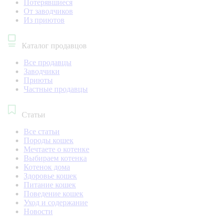
Потерявшиеся
От заводчиков
Из приютов
Каталог продавцов
Все продавцы
Заводчики
Приюты
Частные продавцы
Статьи
Все статьи
Породы кошек
Мечтаете о котенке
Выбираем котенка
Котенок дома
Здоровье кошек
Питание кошек
Поведение кошек
Уход и содержание
Новости