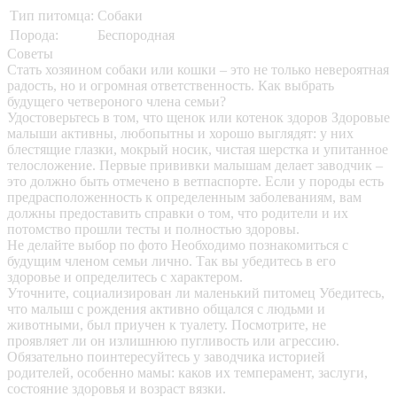
Тип питомца:
Собаки
Порода:
Беспородная
Советы
Стать хозяином собаки или кошки – это не только невероятная
радость, но и огромная ответственность. Как выбрать
будущего четвероного члена семьи?
Удостоверьтесь в том, что щенок или котенок здоров
Здоровые
малыши активны, любопытны и хорошо выглядят: у них
блестящие глазки, мокрый носик, чистая шерстка и упитанное
телосложение. Первые прививки малышам делает заводчик –
это должно быть отмечено в ветпаспорте. Если у породы есть
предрасположенность к определенным заболеваниям, вам
должны предоставить справки о том, что родители и их
потомство прошли тесты и полностью здоровы.
Не делайте выбор по фото
Необходимо познакомиться с
будущим членом семьи лично. Так вы убедитесь в его
здоровье и определитесь с характером.
Уточните, социализирован ли маленький питомец
Убедитесь,
что малыш с рождения активно общался с людьми и
животными, был приучен к туалету. Посмотрите, не
проявляет ли он излишнюю пугливость или агрессию.
Обязательно поинтересуйтесь у заводчика историей
родителей, особенно мамы: каков их темперамент, заслуги,
состояние здоровья и возраст вязки.