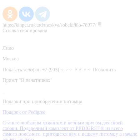
https://kinpet.ru/card/moskva/sobaki/lilo-78977/
Ссылка скопирована
Лило
Москва
Показать телефон
+7 (903) ⚬⚬⚬ ⚬⚬ ⚬⚬
Позвонить
Приют "В печатниках"
Подарки при приобретении питомца
Подарок от Pedigree
Станьте любящим хозяином и верным другом для своей
собаки. Подарочный комплект от PEDIGREE® из всего
самого полезного, пригодится вам и вашему питомцу в начале
вашей дружбы.