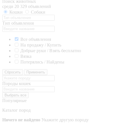
Поиск животных
среди 20 329 объявлений
Кошки
Собаки
Тип объявления
Все объявления
На продажу / Купить
Добрые руки / Взять бесплатно
Вязка
Потерялись / Найдены
Сбросить
Применить
Породы кошек
Выбрать все
Популярные
Каталог пород
Ничего не найдено
Укажите другую породу