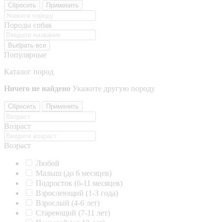
Сбросить
Применить
Породы собак
Выбрать все
Популярные
Каталог пород
Ничего не найдено
Укажите другую породу
Сбросить
Применить
Возраст
Возраст
Любой
Малыш (до 6 месяцев)
Подросток (6-11 месяцев)
Взрослеющий (1-3 года)
Взрослый (4-6 лет)
Стареющий (7-11 лет)