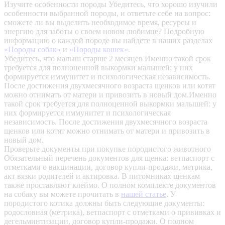
Изучите особенности породы
Убедитесь, что хорошо изучили
особенности выбранной породы, и ответьте себе на вопрос:
сможете ли вы выделить необходимое время, ресурсы и
энергию для заботы о своем новом любимце? Подробную
информацию о каждой породе вы найдете в наших разделах
«Породы собак»
и
«Породы кошек»
.
Убедитесь, что малыш старше 2 месяцев
Именно такой срок
требуется для полноценной выкормки малышей: у них
формируется иммунитет и психологическая независимость.
После достижения двухмесячного возраста щенков или котят
можно отнимать от матери и привозить в новый дом.Именно
такой срок требуется для полноценной выкормки малышей: у
них формируется иммунитет и психологическая
независимость. После достижения двухмесячного возраста
щенков или котят можно отнимать от матери и привозить в
новый дом.
Проверьте документы при покупке породистого животного
Обязательный перечень документов для щенка: ветпаспорт с
отметками о вакцинации, договор купли-продажи, метрика,
акт вязки родителей и актировка. В питомниках щенкам
также проставляют клеймо. О полном комплекте документов
на собаку вы можете прочитать в
нашей статье
.
У
породистого котика должны быть следующие документы:
родословная (метрика), ветпаспорт с отметками о прививках и
дегельминтизации, договор купли-продажи. О полном