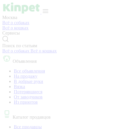
Москва
Всё о собаках
Всё о кошках
Сервисы
Поиск по статьям
Всё о собаках
Всё о кошках
Объявления
Все объявления
На продажу
В добрые руки
Вязка
Потерявшиеся
От заводчиков
Из приютов
Каталог продавцов
Все продавцы