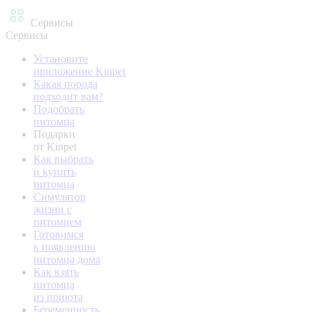
Сервисы
Сервисы
Установите
приложение Kinpet
Какая порода
подходит вам?
Подобрать
питомца
Подарки
от Kinpet
Как выбрать
и купить
питомца
Симулятор
жизни с
питомцем
Готовимся
к появлению
питомца дома
Как взять
питомца
из приюта
Беременность