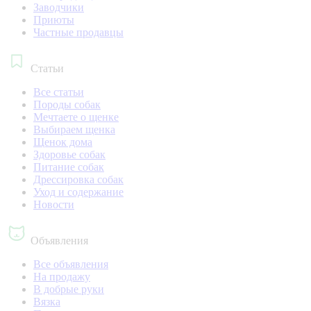
Заводчики
Приюты
Частные продавцы
Статьи
Все статьи
Породы собак
Мечтаете о щенке
Выбираем щенка
Щенок дома
Здоровье собак
Питание собак
Дрессировка собак
Уход и содержание
Новости
Объявления
Все объявления
На продажу
В добрые руки
Вязка