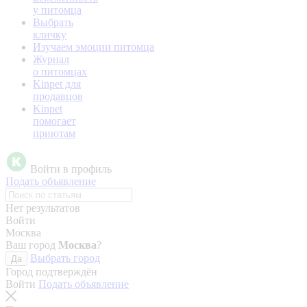
у питомца
Выбрать
кличку
Изучаем эмоции питомца
Журнал
о питомцах
Kinpet для
продавцов
Kinpet
помогает
приютам
Войти в профиль
Подать объявление
Нет результатов
Войти
Москва
Ваш город
Москва
?
Выбрать город
Да
Город подтверждён
Войти
Подать объявление