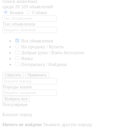
Поиск животных
среди 20 329 объявлений
Кошки
Собаки
Тип объявления
Все объявления
На продажу / Купить
Добрые руки / Взять бесплатно
Вязка
Потерялись / Найдены
Сбросить
Применить
Породы кошек
Выбрать все
Популярные
Каталог пород
Ничего не найдено
Укажите другую породу