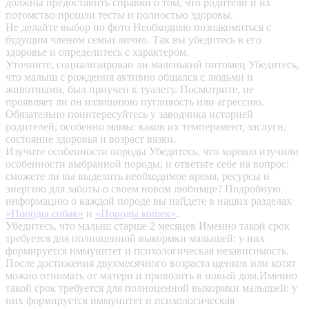
должны предоставить справки о том, что родители и их
потомство прошли тесты и полностью здоровы.
Не делайте выбор по фото
Необходимо познакомиться с
будущим членом семьи лично. Так вы убедитесь в его
здоровье и определитесь с характером.
Уточните, социализирован ли маленький питомец
Убедитесь,
что малыш с рождения активно общался с людьми и
животными, был приучен к туалету. Посмотрите, не
проявляет ли он излишнюю пугливость или агрессию.
Обязательно поинтересуйтесь у заводчика историей
родителей, особенно мамы: каков их темперамент, заслуги,
состояние здоровья и возраст вязки.
Изучите особенности породы
Убедитесь, что хорошо изучили
особенности выбранной породы, и ответьте себе на вопрос:
сможете ли вы выделить необходимое время, ресурсы и
энергию для заботы о своем новом любимце? Подробную
информацию о каждой породе вы найдете в наших разделах
«Породы собак»
и
«Породы кошек»
.
Убедитесь, что малыш старше 2 месяцев
Именно такой срок
требуется для полноценной выкормки малышей: у них
формируется иммунитет и психологическая независимость.
После достижения двухмесячного возраста щенков или котят
можно отнимать от матери и привозить в новый дом.Именно
такой срок требуется для полноценной выкормки малышей: у
них формируется иммунитет и психологическая