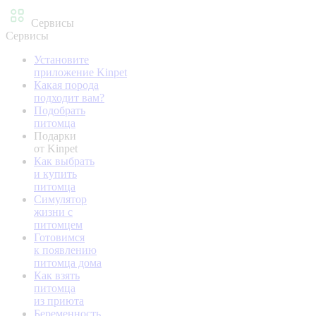
Сервисы
Сервисы
Установите
приложение Kinpet
Какая порода
подходит вам?
Подобрать
питомца
Подарки
от Kinpet
Как выбрать
и купить
питомца
Симулятор
жизни с
питомцем
Готовимся
к появлению
питомца дома
Как взять
питомца
из приюта
Беременность