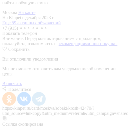
найти любящую семью.
Москва
На карте
На Kinpet c декабря 2023 г.
Еще 59 активных объявлений
+7 (915) ⚬⚬⚬ ⚬⚬ ⚬⚬
Показать телефон
Внимание:
Перед контактированием с продавцом,
пожалуйста, ознакомьтесь с
рекомендациями при покупке.
Сохранить
Вы отключили уведомления
Мы не сможем отправить вам уведомление об изменении
цены
Включить
Поделиться
https://kinpet.ru/card/moskva/sobaki/krosh-42470/?
utm_source=linkcopy&utm_medium=referral&utm_campaign=sharec
Ссылка скопирована