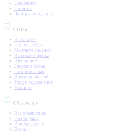
Заводчики
Приюты
Частные продавцы
Статьи
Все статьи
Породы собак
Мечтаете о щенке
Выбираем щенка
Щенок дома
Здоровье собак
Питание собак
Дрессировка собак
Уход и содержание
Новости
Объявления
Все объявления
На продажу
В добрые руки
Вязка