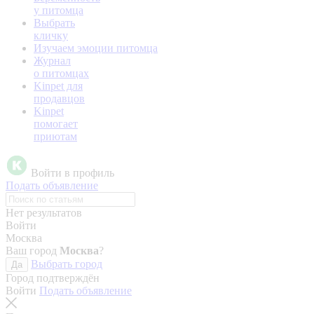
у питомца
Выбрать
кличку
Изучаем эмоции питомца
Журнал
о питомцах
Kinpet для
продавцов
Kinpet
помогает
приютам
Войти в профиль
Подать объявление
Нет результатов
Войти
Москва
Ваш город
Москва
?
Выбрать город
Да
Город подтверждён
Войти
Подать объявление