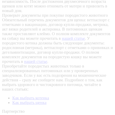
независимость. После достижения двухмесячного возраста
щенков или котят можно отнимать от матери и привозить в
новый дом.
Проверьте документы при покупке породистого животного
Обязательный перечень документов для щенка: ветпаспорт с
отметками о вакцинации, договор купли-продажи, метрика,
акт вязки родителей и актировка. В питомниках щенкам
также проставляют клеймо. О полном комплекте документов
на собаку вы можете прочитать в
нашей статье
.
У
породистого котика должны быть следующие документы:
родословная (метрика), ветпаспорт с отметками о прививках и
дегельминтизации, договор купли-продажи. О полном
комплекте документов на породистую кошку вы можете
прочитать в
нашей статье
.
Приобретайте породистых животных только в
специализированных питомниках или у проверенных
заводчиков. Если у вас есть подозрения на мошеннические
действия – сразу же сообщите нам.
Подробнее о том, как
выбрать здорового и чистокровного питомца, читайте в
наших статьях:
Как выбрать котенка
Как выбрать щенка
Партнерство