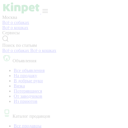
Москва
Всё о собаках
Всё о кошках
Сервисы
Поиск по статьям
Всё о собаках
Всё о кошках
Объявления
Все объявления
На продажу
В добрые руки
Вязка
Потерявшиеся
От заводчиков
Из приютов
Каталог продавцов
Все продавцы