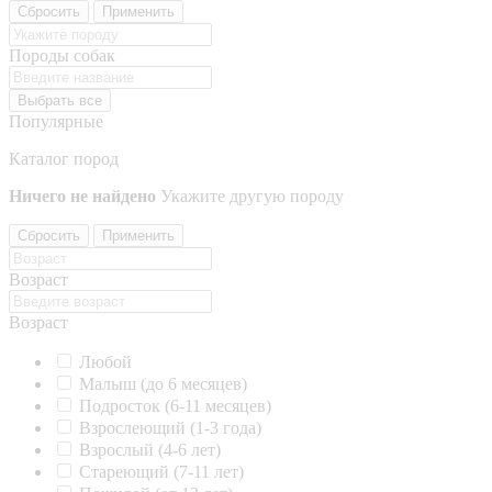
Сбросить
Применить
Породы собак
Выбрать все
Популярные
Каталог пород
Ничего не найдено
Укажите другую породу
Сбросить
Применить
Возраст
Возраст
Любой
Малыш (до 6 месяцев)
Подросток (6-11 месяцев)
Взрослеющий (1-3 года)
Взрослый (4-6 лет)
Стареющий (7-11 лет)