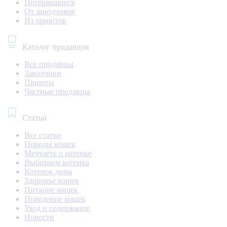
Потерявшиеся
От заводчиков
Из приютов
Каталог продавцов
Все продавцы
Заводчики
Приюты
Частные продавцы
Статьи
Все статьи
Породы кошек
Мечтаете о котенке
Выбираем котенка
Котенок дома
Здоровье кошек
Питание кошек
Поведение кошек
Уход и содержание
Новости