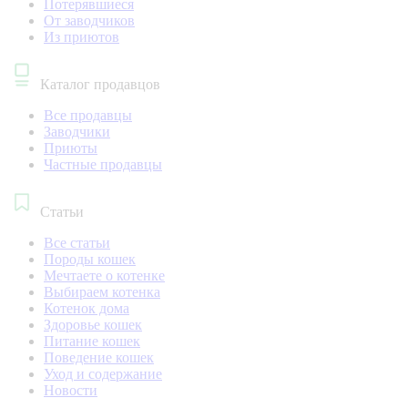
Потерявшиеся
От заводчиков
Из приютов
Каталог продавцов
Все продавцы
Заводчики
Приюты
Частные продавцы
Статьи
Все статьи
Породы кошек
Мечтаете о котенке
Выбираем котенка
Котенок дома
Здоровье кошек
Питание кошек
Поведение кошек
Уход и содержание
Новости