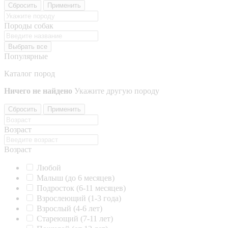
Сбросить
Применить
Породы собак
Выбрать все
Популярные
Каталог пород
Ничего не найдено
Укажите другую породу
Сбросить
Применить
Возраст
Возраст
Любой
Малыш (до 6 месяцев)
Подросток (6-11 месяцев)
Взрослеющий (1-3 года)
Взрослый (4-6 лет)
Стареющий (7-11 лет)