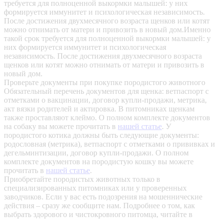
требуется для полноценной выкормки малышей: у них
формируется иммунитет и психологическая независимость.
После достижения двухмесячного возраста щенков или котят
можно отнимать от матери и привозить в новый дом.Именно
такой срок требуется для полноценной выкормки малышей: у
них формируется иммунитет и психологическая
независимость. После достижения двухмесячного возраста
щенков или котят можно отнимать от матери и привозить в
новый дом.
Проверьте документы при покупке породистого животного
Обязательный перечень документов для щенка: ветпаспорт с
отметками о вакцинации, договор купли-продажи, метрика,
акт вязки родителей и актировка. В питомниках щенкам
также проставляют клеймо. О полном комплекте документов
на собаку вы можете прочитать в
нашей статье
.
У
породистого котика должны быть следующие документы:
родословная (метрика), ветпаспорт с отметками о прививках и
дегельминтизации, договор купли-продажи. О полном
комплекте документов на породистую кошку вы можете
прочитать в
нашей статье
.
Приобретайте породистых животных только в
специализированных питомниках или у проверенных
заводчиков. Если у вас есть подозрения на мошеннические
действия – сразу же сообщите нам.
Подробнее о том, как
выбрать здорового и чистокровного питомца, читайте в