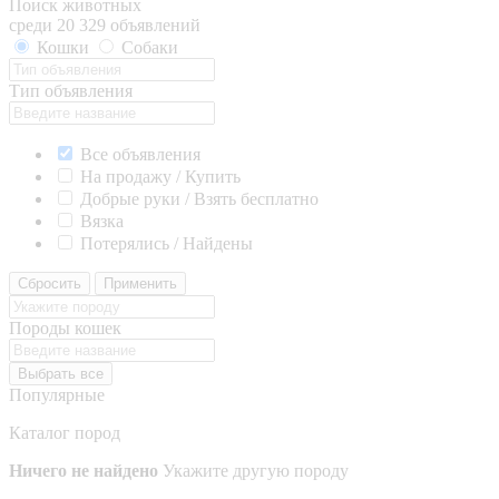
Поиск животных
среди 20 329 объявлений
Кошки
Собаки
Тип объявления
Все объявления
На продажу / Купить
Добрые руки / Взять бесплатно
Вязка
Потерялись / Найдены
Сбросить
Применить
Породы кошек
Выбрать все
Популярные
Каталог пород
Ничего не найдено
Укажите другую породу