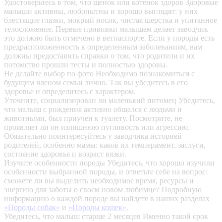
Удостоверьтесь в том, что щенок или котенок здоров
Здоровые
малыши активны, любопытны и хорошо выглядят: у них
блестящие глазки, мокрый носик, чистая шерстка и упитанное
телосложение. Первые прививки малышам делает заводчик –
это должно быть отмечено в ветпаспорте. Если у породы есть
предрасположенность к определенным заболеваниям, вам
должны предоставить справки о том, что родители и их
потомство прошли тесты и полностью здоровы.
Не делайте выбор по фото
Необходимо познакомиться с
будущим членом семьи лично. Так вы убедитесь в его
здоровье и определитесь с характером.
Уточните, социализирован ли маленький питомец
Убедитесь,
что малыш с рождения активно общался с людьми и
животными, был приучен к туалету. Посмотрите, не
проявляет ли он излишнюю пугливость или агрессию.
Обязательно поинтересуйтесь у заводчика историей
родителей, особенно мамы: каков их темперамент, заслуги,
состояние здоровья и возраст вязки.
Изучите особенности породы
Убедитесь, что хорошо изучили
особенности выбранной породы, и ответьте себе на вопрос:
сможете ли вы выделить необходимое время, ресурсы и
энергию для заботы о своем новом любимце? Подробную
информацию о каждой породе вы найдете в наших разделах
«Породы собак»
и
«Породы кошек»
.
Убедитесь, что малыш старше 2 месяцев
Именно такой срок