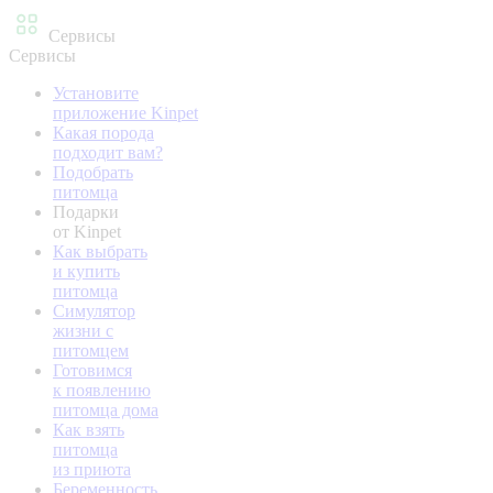
Сервисы
Сервисы
Установите
приложение Kinpet
Какая порода
подходит вам?
Подобрать
питомца
Подарки
от Kinpet
Как выбрать
и купить
питомца
Симулятор
жизни с
питомцем
Готовимся
к появлению
питомца дома
Как взять
питомца
из приюта
Беременность