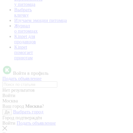
у питомца
Выбрать
кличку
Изучаем эмоции питомца
Журнал
о питомцах
Kinpet для
продавцов
Kinpet
помогает
приютам
Войти в профиль
Подать объявление
Нет результатов
Войти
Москва
Ваш город
Москва
?
Выбрать город
Да
Город подтверждён
Войти
Подать объявление