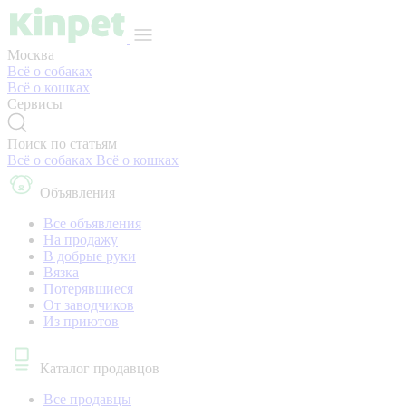
Москва
Всё о собаках
Всё о кошках
Сервисы
Поиск по статьям
Всё о собаках
Всё о кошках
Объявления
Все объявления
На продажу
В добрые руки
Вязка
Потерявшиеся
От заводчиков
Из приютов
Каталог продавцов
Все продавцы