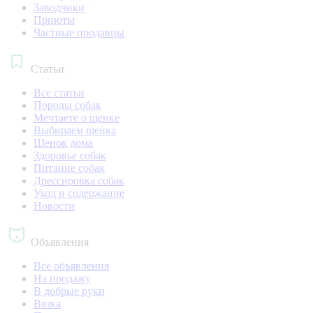
Заводчики
Приюты
Частные продавцы
Статьи
Все статьи
Породы собак
Мечтаете о щенке
Выбираем щенка
Щенок дома
Здоровье собак
Питание собак
Дрессировка собак
Уход и содержание
Новости
Объявления
Все объявления
На продажу
В добрые руки
Вязка