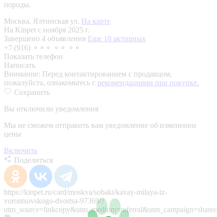
породы.
Москва, Ялтинская ул.
На карте
На Kinpet c ноября 2025 г.
Завершено 4 объявления
Еще 10 активных
+7 (916) ⚬⚬⚬ ⚬⚬ ⚬⚬
Показать телефон
Написать
Внимание:
Перед контактированием с продавцом,
пожалуйста, ознакомьтесь с
рекомендациями при покупке.
Сохранить
Вы отключили уведомления
Мы не сможем отправить вам уведомление об изменении
цены
Включить
Поделиться
https://kinpet.ru/card/moskva/sobaki/kavay-milaya-iz-
vorontsovskogo-dvortsa-97369/?
utm_source=linkcopy&utm_medium=referral&utm_campaign=sharec