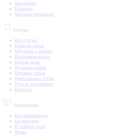
Заводчики
Приюты
Частные продавцы
Статьи
Все статьи
Породы собак
Мечтаете о щенке
Выбираем щенка
Щенок дома
Здоровье собак
Питание собак
Дрессировка собак
Уход и содержание
Новости
Объявления
Все объявления
На продажу
В добрые руки
Вязка