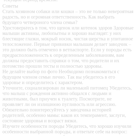
Советы
Стать хозяином собаки или кошки – это не только невероятная
радость, но и огромная ответственность. Как выбрать
будущего четвероного члена семьи?
Удостоверьтесь в том, что щенок или котенок здоров
Здоровые
малыши активны, любопытны и хорошо выглядят: у них
блестящие глазки, мокрый носик, чистая шерстка и упитанное
телосложение. Первые прививки малышам делает заводчик –
это должно быть отмечено в ветпаспорте. Если у породы есть
предрасположенность к определенным заболеваниям, вам
должны предоставить справки о том, что родители и их
потомство прошли тесты и полностью здоровы.
Не делайте выбор по фото
Необходимо познакомиться с
будущим членом семьи лично. Так вы убедитесь в его
здоровье и определитесь с характером.
Уточните, социализирован ли маленький питомец
Убедитесь,
что малыш с рождения активно общался с людьми и
животными, был приучен к туалету. Посмотрите, не
проявляет ли он излишнюю пугливость или агрессию.
Обязательно поинтересуйтесь у заводчика историей
родителей, особенно мамы: каков их темперамент, заслуги,
состояние здоровья и возраст вязки.
Изучите особенности породы
Убедитесь, что хорошо изучили
особенности выбранной породы, и ответьте себе на вопрос: