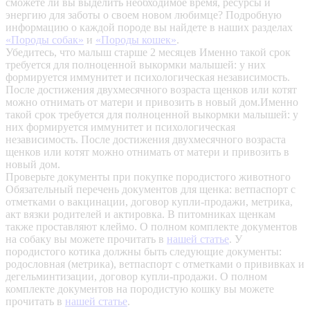
сможете ли вы выделить необходимое время, ресурсы и
энергию для заботы о своем новом любимце? Подробную
информацию о каждой породе вы найдете в наших разделах
«Породы собак»
и
«Породы кошек»
.
Убедитесь, что малыш старше 2 месяцев
Именно такой срок
требуется для полноценной выкормки малышей: у них
формируется иммунитет и психологическая независимость.
После достижения двухмесячного возраста щенков или котят
можно отнимать от матери и привозить в новый дом.Именно
такой срок требуется для полноценной выкормки малышей: у
них формируется иммунитет и психологическая
независимость. После достижения двухмесячного возраста
щенков или котят можно отнимать от матери и привозить в
новый дом.
Проверьте документы при покупке породистого животного
Обязательный перечень документов для щенка: ветпаспорт с
отметками о вакцинации, договор купли-продажи, метрика,
акт вязки родителей и актировка. В питомниках щенкам
также проставляют клеймо. О полном комплекте документов
на собаку вы можете прочитать в
нашей статье
.
У
породистого котика должны быть следующие документы:
родословная (метрика), ветпаспорт с отметками о прививках и
дегельминтизации, договор купли-продажи. О полном
комплекте документов на породистую кошку вы можете
прочитать в
нашей статье
.