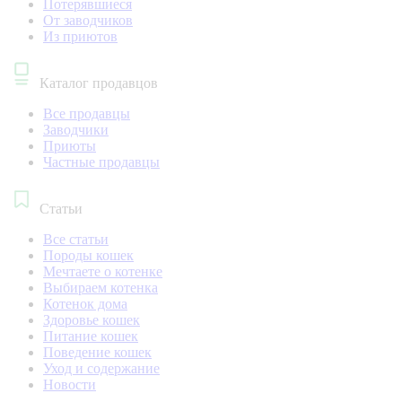
Потерявшиеся
От заводчиков
Из приютов
Каталог продавцов
Все продавцы
Заводчики
Приюты
Частные продавцы
Статьи
Все статьи
Породы кошек
Мечтаете о котенке
Выбираем котенка
Котенок дома
Здоровье кошек
Питание кошек
Поведение кошек
Уход и содержание
Новости