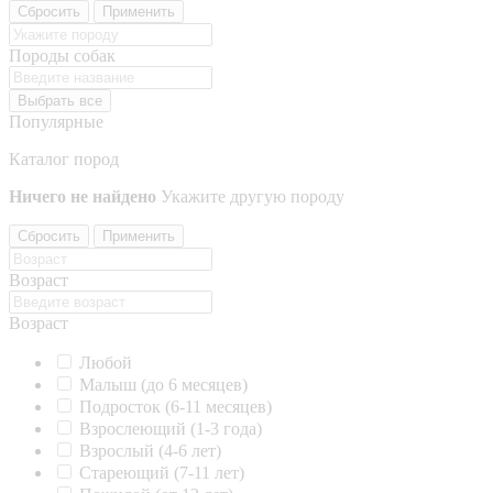
Сбросить
Применить
Породы собак
Выбрать все
Популярные
Каталог пород
Ничего не найдено
Укажите другую породу
Сбросить
Применить
Возраст
Возраст
Любой
Малыш (до 6 месяцев)
Подросток (6-11 месяцев)
Взрослеющий (1-3 года)
Взрослый (4-6 лет)
Стареющий (7-11 лет)