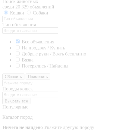
Поиск животных
среди 20 329 объявлений
Кошки
Собаки
Тип объявления
Все объявления
На продажу / Купить
Добрые руки / Взять бесплатно
Вязка
Потерялись / Найдены
Сбросить
Применить
Породы кошек
Выбрать все
Популярные
Каталог пород
Ничего не найдено
Укажите другую породу