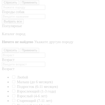
Сбросить
Применить
Породы собак
Выбрать все
Популярные
Каталог пород
Ничего не найдено
Укажите другую породу
Сбросить
Применить
Возраст
Возраст
Любой
Малыш (до 6 месяцев)
Подросток (6-11 месяцев)
Взрослеющий (1-3 года)
Взрослый (4-6 лет)
Стареющий (7-11 лет)