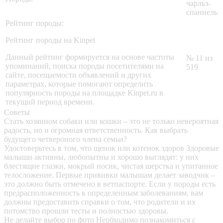
чарльз-
спаниель
Рейтинг породы:
Рейтинг породы на Kinpet
Данный рейтинг формируется на основе частоты
№ 11 из
упоминаний, поиска породы посетителями на
519
сайте, посещаемости объявлений и других
параметрах, которые помогают определить
популярность породы на площадке Kinpet.ru в
текущий период времени.
Советы
Стать хозяином собаки или кошки – это не только невероятная
радость, но и огромная ответственность. Как выбрать
будущего четвероного члена семьи?
Удостоверьтесь в том, что щенок или котенок здоров
Здоровые
малыши активны, любопытны и хорошо выглядят: у них
блестящие глазки, мокрый носик, чистая шерстка и упитанное
телосложение. Первые прививки малышам делает заводчик –
это должно быть отмечено в ветпаспорте. Если у породы есть
предрасположенность к определенным заболеваниям, вам
должны предоставить справки о том, что родители и их
потомство прошли тесты и полностью здоровы.
Не делайте выбор по фото
Необходимо познакомиться с