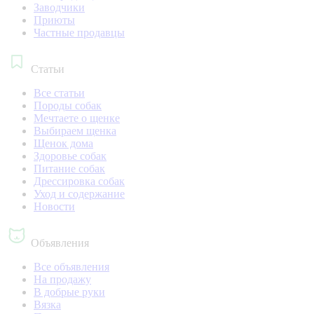
Заводчики
Приюты
Частные продавцы
Статьи
Все статьи
Породы собак
Мечтаете о щенке
Выбираем щенка
Щенок дома
Здоровье собак
Питание собак
Дрессировка собак
Уход и содержание
Новости
Объявления
Все объявления
На продажу
В добрые руки
Вязка