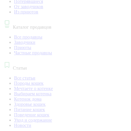
Потерявшиеся
От заводчиков
Из приютов
Каталог продавцов
Все продавцы
Заводчики
Приюты
Частные продавцы
Статьи
Все статьи
Породы кошек
Мечтаете о котенке
Выбираем котенка
Котенок дома
Здоровье кошек
Питание кошек
Поведение кошек
Уход и содержание
Новости