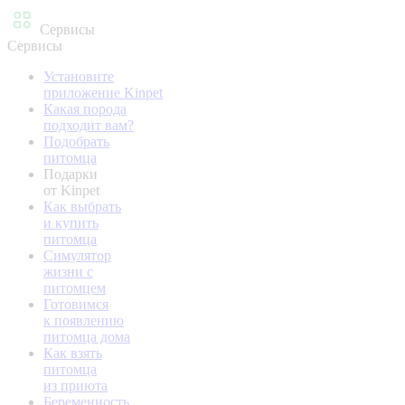
Сервисы
Сервисы
Установите
приложение Kinpet
Какая порода
подходит вам?
Подобрать
питомца
Подарки
от Kinpet
Как выбрать
и купить
питомца
Симулятор
жизни с
питомцем
Готовимся
к появлению
питомца дома
Как взять
питомца
из приюта
Беременность