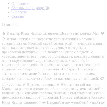
Описание
Отзывы о продавце
(0)
О породе
Советы
Описание
🔥 Кавалер Кинг Чарльз Спаниель. Девочка по кличке Мэй ❤️
💎 Яркая, нежная и невероятно харизматичная малышка
готова стать любимицей своей семьи! Мэй — очаровательная
девочка с ласковым характером, умным взглядом и
прекрасной психикой. Она любит общение с людьми, с
удовольствием играет, быстро привыкает к новым условиям и
дарит окружающим море положительных эмоций. ✨
Приобретение возможно в качестве красивого и преданного
компаньона. Возраст — 2,5 месяца. 🎯 Окрас: Триколор —
эффектное сочетание белого, черного и ярких подпалов,
которое делает каждую собаку по-настоящему уникальной. 📋
Документы: ✔ Щенячья метрика ✔ Ветеринарный паспорт
Малышка растет в домашней обстановке, окружена заботой и
вниманием. Социализирована, знакома с бытовыми звуками и
прекрасно контактирует с людьми. Почему выбирают Кавалер
Кинг Чарльз Спаниеля? ❤️ Нежный и дружелюбный характер