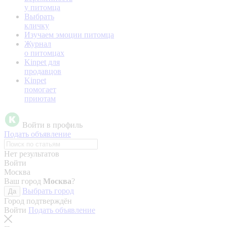
у питомца
Выбрать
кличку
Изучаем эмоции питомца
Журнал
о питомцах
Kinpet для
продавцов
Kinpet
помогает
приютам
Войти в профиль
Подать объявление
Нет результатов
Войти
Москва
Ваш город
Москва
?
Выбрать город
Да
Город подтверждён
Войти
Подать объявление