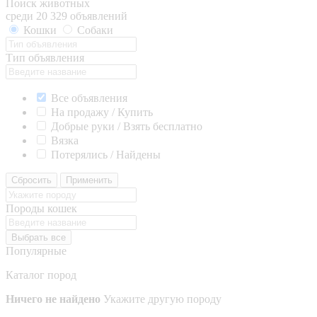
Поиск животных
среди 20 329 объявлений
Кошки
Собаки
Тип объявления
Все объявления
На продажу / Купить
Добрые руки / Взять бесплатно
Вязка
Потерялись / Найдены
Сбросить
Применить
Породы кошек
Выбрать все
Популярные
Каталог пород
Ничего не найдено
Укажите другую породу