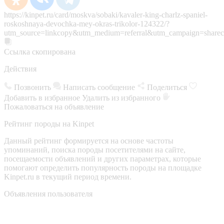
https://kinpet.ru/card/moskva/sobaki/kavaler-king-charlz-spaniel-
roskoshnaya-devochka-mey-okras-trikolor-124322/?
utm_source=linkcopy&utm_medium=referral&utm_campaign=sharec
Ссылка скопирована
Действия
Позвонить
Написать сообщение
Поделиться
Добавить в избранное
Удалить из избранного
Пожаловаться на объявление
Рейтинг породы на Kinpet
Данный рейтинг формируется на основе частоты
упоминаний, поиска породы посетителями на сайте,
посещаемости объявлений и других параметрах, которые
помогают определить популярность породы на площадке
Kinpet.ru в текущий период времени.
Объявления пользователя