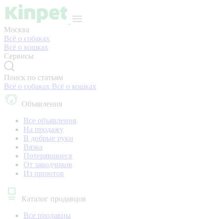
Москва
Всё о собаках
Всё о кошках
Сервисы
Поиск по статьям
Всё о собаках
Всё о кошках
Объявления
Все объявления
На продажу
В добрые руки
Вязка
Потерявшиеся
От заводчиков
Из приютов
Каталог продавцов
Все продавцы