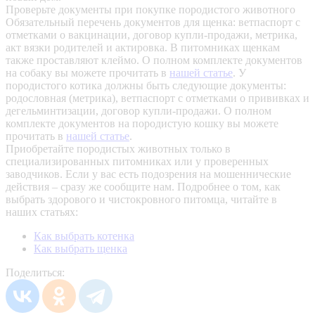
Проверьте документы при покупке породистого животного
Обязательный перечень документов для щенка: ветпаспорт с
отметками о вакцинации, договор купли-продажи, метрика,
акт вязки родителей и актировка. В питомниках щенкам
также проставляют клеймо. О полном комплекте документов
на собаку вы можете прочитать в
нашей статье
.
У
породистого котика должны быть следующие документы:
родословная (метрика), ветпаспорт с отметками о прививках и
дегельминтизации, договор купли-продажи. О полном
комплекте документов на породистую кошку вы можете
прочитать в
нашей статье
.
Приобретайте породистых животных только в
специализированных питомниках или у проверенных
заводчиков. Если у вас есть подозрения на мошеннические
действия – сразу же сообщите нам.
Подробнее о том, как
выбрать здорового и чистокровного питомца, читайте в
наших статьях:
Как выбрать котенка
Как выбрать щенка
Поделиться: