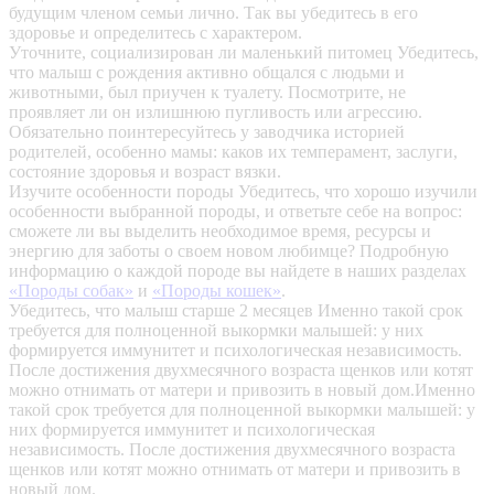
будущим членом семьи лично. Так вы убедитесь в его
здоровье и определитесь с характером.
Уточните, социализирован ли маленький питомец
Убедитесь,
что малыш с рождения активно общался с людьми и
животными, был приучен к туалету. Посмотрите, не
проявляет ли он излишнюю пугливость или агрессию.
Обязательно поинтересуйтесь у заводчика историей
родителей, особенно мамы: каков их темперамент, заслуги,
состояние здоровья и возраст вязки.
Изучите особенности породы
Убедитесь, что хорошо изучили
особенности выбранной породы, и ответьте себе на вопрос:
сможете ли вы выделить необходимое время, ресурсы и
энергию для заботы о своем новом любимце? Подробную
информацию о каждой породе вы найдете в наших разделах
«Породы собак»
и
«Породы кошек»
.
Убедитесь, что малыш старше 2 месяцев
Именно такой срок
требуется для полноценной выкормки малышей: у них
формируется иммунитет и психологическая независимость.
После достижения двухмесячного возраста щенков или котят
можно отнимать от матери и привозить в новый дом.Именно
такой срок требуется для полноценной выкормки малышей: у
них формируется иммунитет и психологическая
независимость. После достижения двухмесячного возраста
щенков или котят можно отнимать от матери и привозить в
новый дом.