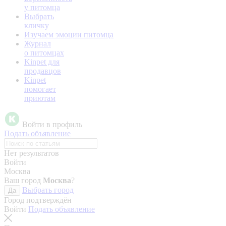
у питомца
Выбрать
кличку
Изучаем эмоции питомца
Журнал
о питомцах
Kinpet для
продавцов
Kinpet
помогает
приютам
Войти в профиль
Подать объявление
Нет результатов
Войти
Москва
Ваш город
Москва
?
Выбрать город
Да
Город подтверждён
Войти
Подать объявление