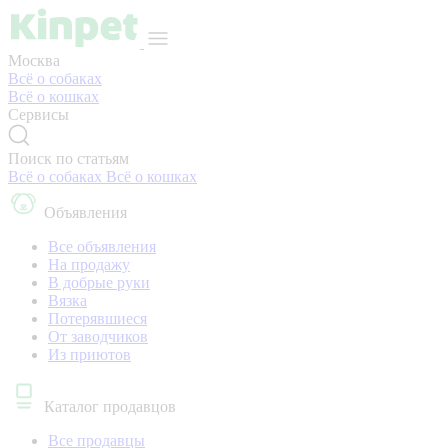
Москва
Всё о собаках
Всё о кошках
Сервисы
Поиск по статьям
Всё о собаках
Всё о кошках
Объявления
Все объявления
На продажу
В добрые руки
Вязка
Потерявшиеся
От заводчиков
Из приютов
Каталог продавцов
Все продавцы