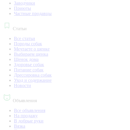
Заводчики
Приюты
Частные продавцы
Статьи
Все статьи
Породы собак
Мечтаете о щенке
Выбираем щенка
Щенок дома
Здоровье собак
Питание собак
Дрессировка собак
Уход и содержание
Новости
Объявления
Все объявления
На продажу
В добрые руки
Вязка