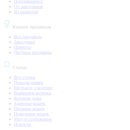
Потерявшиеся
От заводчиков
Из приютов
Каталог продавцов
Все продавцы
Заводчики
Приюты
Частные продавцы
Статьи
Все статьи
Породы кошек
Мечтаете о котенке
Выбираем котенка
Котенок дома
Здоровье кошек
Питание кошек
Поведение кошек
Уход и содержание
Новости