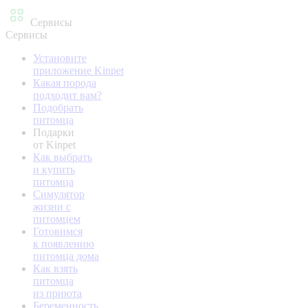
Сервисы
Сервисы
Установите
приложение Kinpet
Какая порода
подходит вам?
Подобрать
питомца
Подарки
от Kinpet
Как выбрать
и купить
питомца
Симулятор
жизни с
питомцем
Готовимся
к появлению
питомца дома
Как взять
питомца
из приюта
Беременность