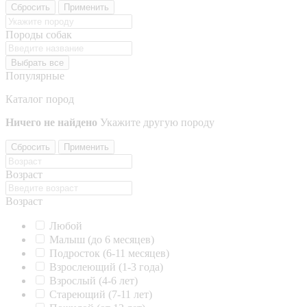
Сбросить
Применить
Породы собак
Выбрать все
Популярные
Каталог пород
Ничего не найдено
Укажите другую породу
Сбросить
Применить
Возраст
Возраст
Любой
Малыш (до 6 месяцев)
Подросток (6-11 месяцев)
Взрослеющий (1-3 года)
Взрослый (4-6 лет)
Стареющий (7-11 лет)