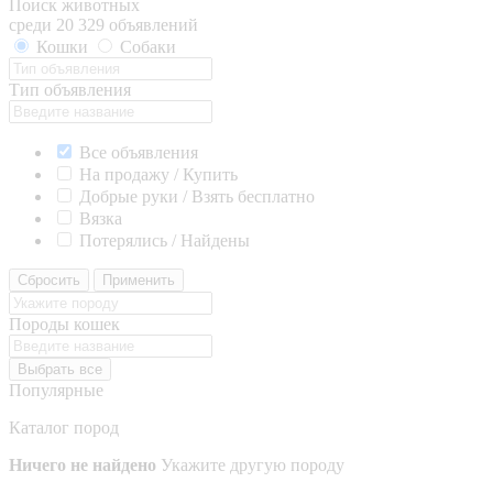
Поиск животных
среди 20 329 объявлений
Кошки
Собаки
Тип объявления
Все объявления
На продажу / Купить
Добрые руки / Взять бесплатно
Вязка
Потерялись / Найдены
Сбросить
Применить
Породы кошек
Выбрать все
Популярные
Каталог пород
Ничего не найдено
Укажите другую породу