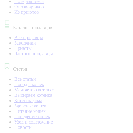
Потерявшиеся
От заводчиков
Из приютов
Каталог продавцов
Все продавцы
Заводчики
Приюты
Частные продавцы
Статьи
Все статьи
Породы кошек
Мечтаете о котенке
Выбираем котенка
Котенок дома
Здоровье кошек
Питание кошек
Поведение кошек
Уход и содержание
Новости