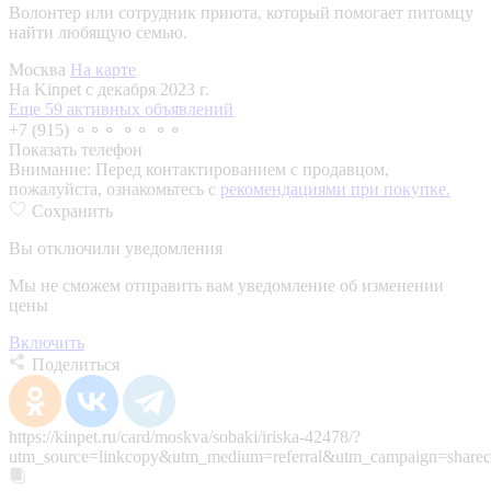
Волонтер или сотрудник приюта, который помогает питомцу
найти любящую семью.
Москва
На карте
На Kinpet c декабря 2023 г.
Еще 59 активных объявлений
+7 (915) ⚬⚬⚬ ⚬⚬ ⚬⚬
Показать телефон
Внимание:
Перед контактированием с продавцом,
пожалуйста, ознакомьтесь с
рекомендациями при покупке.
Сохранить
Вы отключили уведомления
Мы не сможем отправить вам уведомление об изменении
цены
Включить
Поделиться
https://kinpet.ru/card/moskva/sobaki/iriska-42478/?
utm_source=linkcopy&utm_medium=referral&utm_campaign=sharec