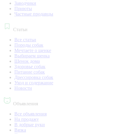
Заводчики
Приюты
Частные продавцы
Статьи
Все статьи
Породы собак
Мечтаете о щенке
Выбираем щенка
Щенок дома
Здоровье собак
Питание собак
Дрессировка собак
Уход и содержание
Новости
Объявления
Все объявления
На продажу
В добрые руки
Вязка