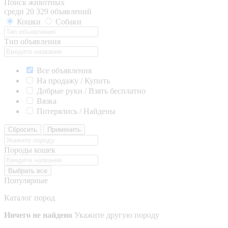
Поиск животных
среди 20 329 объявлений
Кошки
Собаки
Тип объявления
Все объявления
На продажу / Купить
Добрые руки / Взять бесплатно
Вязка
Потерялись / Найдены
Сбросить
Применить
Породы кошек
Выбрать все
Популярные
Каталог пород
Ничего не найдено
Укажите другую породу