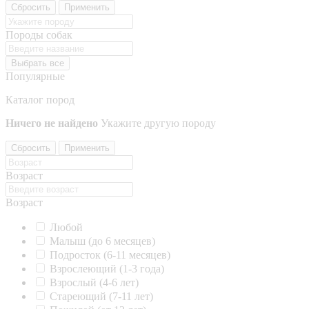
Сбросить
Применить
Породы собак
Выбрать все
Популярные
Каталог пород
Ничего не найдено
Укажите другую породу
Сбросить
Применить
Возраст
Возраст
Любой
Малыш (до 6 месяцев)
Подросток (6-11 месяцев)
Взрослеющий (1-3 года)
Взрослый (4-6 лет)
Стареющий (7-11 лет)