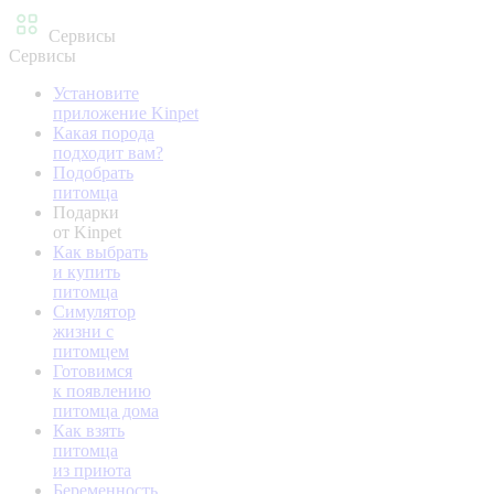
Сервисы
Сервисы
Установите
приложение Kinpet
Какая порода
подходит вам?
Подобрать
питомца
Подарки
от Kinpet
Как выбрать
и купить
питомца
Симулятор
жизни с
питомцем
Готовимся
к появлению
питомца дома
Как взять
питомца
из приюта
Беременность