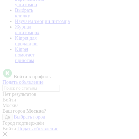
у питомца
Выбрать
кличку
Изучаем эмоции питомца
Журнал
о питомцах
Kinpet для
продавцов
Kinpet
помогает
приютам
Войти в профиль
Подать объявление
Нет результатов
Войти
Москва
Ваш город
Москва
?
Выбрать город
Да
Город подтверждён
Войти
Подать объявление