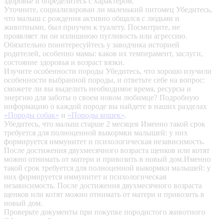
здоровье и определитесь с характером.
Уточните, социализирован ли маленький питомец
Убедитесь,
что малыш с рождения активно общался с людьми и
животными, был приучен к туалету. Посмотрите, не
проявляет ли он излишнюю пугливость или агрессию.
Обязательно поинтересуйтесь у заводчика историей
родителей, особенно мамы: каков их темперамент, заслуги,
состояние здоровья и возраст вязки.
Изучите особенности породы
Убедитесь, что хорошо изучили
особенности выбранной породы, и ответьте себе на вопрос:
сможете ли вы выделить необходимое время, ресурсы и
энергию для заботы о своем новом любимце? Подробную
информацию о каждой породе вы найдете в наших разделах
«Породы собак»
и
«Породы кошек»
.
Убедитесь, что малыш старше 2 месяцев
Именно такой срок
требуется для полноценной выкормки малышей: у них
формируется иммунитет и психологическая независимость.
После достижения двухмесячного возраста щенков или котят
можно отнимать от матери и привозить в новый дом.Именно
такой срок требуется для полноценной выкормки малышей: у
них формируется иммунитет и психологическая
независимость. После достижения двухмесячного возраста
щенков или котят можно отнимать от матери и привозить в
новый дом.
Проверьте документы при покупке породистого животного