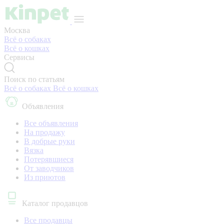
Москва
Всё о собаках
Всё о кошках
Сервисы
Поиск по статьям
Всё о собаках
Всё о кошках
Объявления
Все объявления
На продажу
В добрые руки
Вязка
Потерявшиеся
От заводчиков
Из приютов
Каталог продавцов
Все продавцы