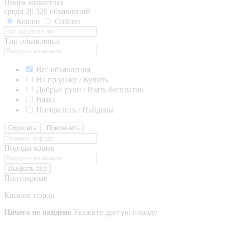
Поиск животных
среди 20 329 объявлений
Кошки
Собаки
Тип объявления
Все объявления
На продажу / Купить
Добрые руки / Взять бесплатно
Вязка
Потерялись / Найдены
Сбросить
Применить
Породы кошек
Выбрать все
Популярные
Каталог пород
Ничего не найдено
Укажите другую породу