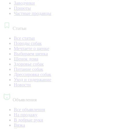
Заводчики
Приюты
Частные продавцы
Статьи
Все статьи
Породы собак
Мечтаете о щенке
Выбираем щенка
Щенок дома
Здоровье собак
Питание собак
Дрессировка собак
Уход и содержание
Новости
Объявления
Все объявления
На продажу
В добрые руки
Вязка