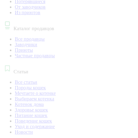
Потерявшиеся
От заводчиков
Из приютов
Каталог продавцов
Все продавцы
Заводчики
Приюты
Частные продавцы
Статьи
Все статьи
Породы кошек
Мечтаете о котенке
Выбираем котенка
Котенок дома
Здоровье кошек
Питание кошек
Поведение кошек
Уход и содержание
Новости