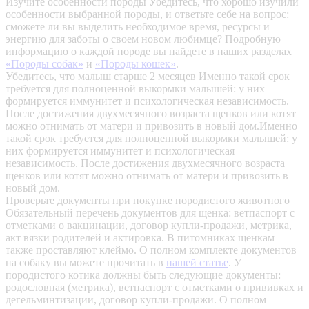
Изучите особенности породы
Убедитесь, что хорошо изучили
особенности выбранной породы, и ответьте себе на вопрос:
сможете ли вы выделить необходимое время, ресурсы и
энергию для заботы о своем новом любимце? Подробную
информацию о каждой породе вы найдете в наших разделах
«Породы собак»
и
«Породы кошек»
.
Убедитесь, что малыш старше 2 месяцев
Именно такой срок
требуется для полноценной выкормки малышей: у них
формируется иммунитет и психологическая независимость.
После достижения двухмесячного возраста щенков или котят
можно отнимать от матери и привозить в новый дом.Именно
такой срок требуется для полноценной выкормки малышей: у
них формируется иммунитет и психологическая
независимость. После достижения двухмесячного возраста
щенков или котят можно отнимать от матери и привозить в
новый дом.
Проверьте документы при покупке породистого животного
Обязательный перечень документов для щенка: ветпаспорт с
отметками о вакцинации, договор купли-продажи, метрика,
акт вязки родителей и актировка. В питомниках щенкам
также проставляют клеймо. О полном комплекте документов
на собаку вы можете прочитать в
нашей статье
.
У
породистого котика должны быть следующие документы:
родословная (метрика), ветпаспорт с отметками о прививках и
дегельминтизации, договор купли-продажи. О полном