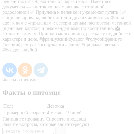
бешенство) ✅ Обработана от паразитов ✅ Имеет все
документы — чистокровная малышка с отличной
родословной ✅ Приучена к пеленке и уже может гулять ! ✅
Социализирована, любит детей и других животных Фиона
едет к вам с «приданым»: ветеринарным паспортом, метрикой
(щенячьей картой) и рекомендациями по воспитанию. 📩
Пишите в личку: Пришлю много видео, расскажу подробнее о
характере и цене. #французскийбульдог #голубойфранцуз
#щенкифранцузскогобульдога #фиона #продажасщенков
#бульдогголубой
Факты о питомце
Факты о питомце
Пол:
Девочка
Примерный возраст:
4 месяца 19 дней
Напишите продавцу
Спросите продавца
Задайте вопросы, которые вас интересуют