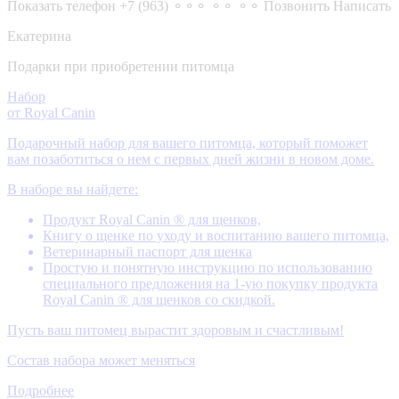
Показать телефон
+7 (963) ⚬⚬⚬ ⚬⚬ ⚬⚬
Позвонить
Написать
Екатерина
Подарки при приобретении питомца
Набор
от Royal Canin
Подарочный набор для вашего питомца, который поможет
вам позаботиться о нем с первых дней жизни в новом доме.
В наборе вы найдете:
Продукт Royal Canin ® для щенков,
Книгу о щенке по уходу и воспитанию вашего питомца,
Ветеринарный паспорт для щенка
Простую и понятную инструкцию по использованию
специального предложения на 1-ую покупку продукта
Royal Canin ® для щенков со скидкой.
Пусть ваш питомец вырастит здоровым и счастливым!
Состав набора может меняться
Подробнее