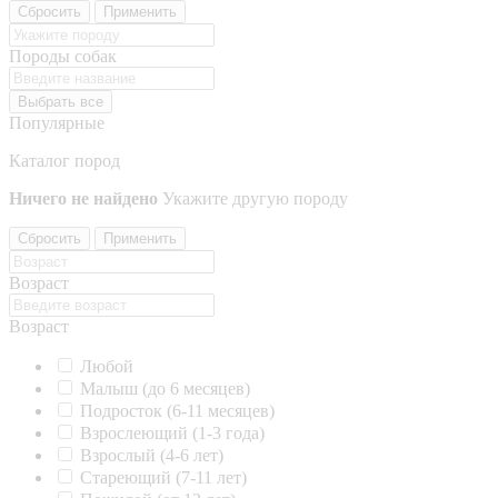
Сбросить
Применить
Породы собак
Выбрать все
Популярные
Каталог пород
Ничего не найдено
Укажите другую породу
Сбросить
Применить
Возраст
Возраст
Любой
Малыш (до 6 месяцев)
Подросток (6-11 месяцев)
Взрослеющий (1-3 года)
Взрослый (4-6 лет)
Стареющий (7-11 лет)