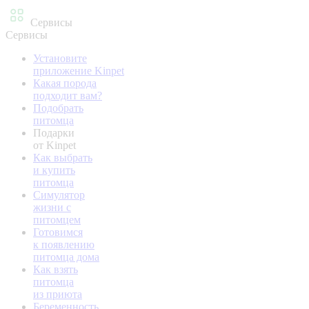
Сервисы
Сервисы
Установите
приложение Kinpet
Какая порода
подходит вам?
Подобрать
питомца
Подарки
от Kinpet
Как выбрать
и купить
питомца
Симулятор
жизни с
питомцем
Готовимся
к появлению
питомца дома
Как взять
питомца
из приюта
Беременность