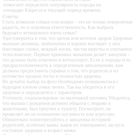
помогают определить популярность породы на
площадке Kinpet.ru в текущий период времени.
Советы
Стать хозяином собаки или кошки – это не только невероятная
радость, но и огромная ответственность. Как выбрать
будущего четвероного члена семьи?
Удостоверьтесь в том, что щенок или котенок здоров
Здоровые
малыши активны, любопытны и хорошо выглядят: у них
блестящие глазки, мокрый носик, чистая шерстка и упитанное
телосложение. Первые прививки малышам делает заводчик –
это должно быть отмечено в ветпаспорте. Если у породы есть
предрасположенность к определенным заболеваниям, вам
должны предоставить справки о том, что родители и их
потомство прошли тесты и полностью здоровы.
Не делайте выбор по фото
Необходимо познакомиться с
будущим членом семьи лично. Так вы убедитесь в его
здоровье и определитесь с характером.
Уточните, социализирован ли маленький питомец
Убедитесь,
что малыш с рождения активно общался с людьми и
животными, был приучен к туалету. Посмотрите, не
проявляет ли он излишнюю пугливость или агрессию.
Обязательно поинтересуйтесь у заводчика историей
родителей, особенно мамы: каков их темперамент, заслуги,
состояние здоровья и возраст вязки.