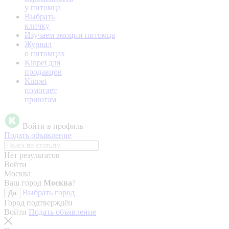
у питомца
Выбрать
кличку
Изучаем эмоции питомца
Журнал
о питомцах
Kinpet для
продавцов
Kinpet
помогает
приютам
Войти в профиль
Подать объявление
Нет результатов
Войти
Москва
Ваш город
Москва
?
Выбрать город
Да
Город подтверждён
Войти
Подать объявление