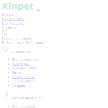
Москва
Всё о собаках
Всё о кошках
Сервисы
Поиск по статьям
Всё о собаках
Всё о кошках
Объявления
Все объявления
На продажу
В добрые руки
Вязка
Потерявшиеся
От заводчиков
Из приютов
Каталог продавцов
Все продавцы