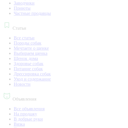
Заводчики
Приюты
Частные продавцы
Статьи
Все статьи
Породы собак
Мечтаете о щенке
Выбираем щенка
Щенок дома
Здоровье собак
Питание собак
Дрессировка собак
Уход и содержание
Новости
Объявления
Все объявления
На продажу
В добрые руки
Вязка