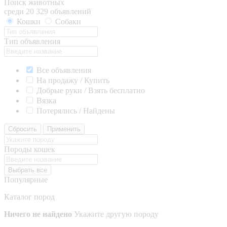
Поиск животных
среди 20 329 объявлений
Кошки
Собаки
Тип объявления
Все объявления
На продажу / Купить
Добрые руки / Взять бесплатно
Вязка
Потерялись / Найдены
Сбросить
Применить
Породы кошек
Выбрать все
Популярные
Каталог пород
Ничего не найдено
Укажите другую породу