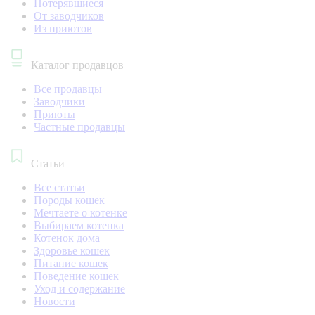
Потерявшиеся
От заводчиков
Из приютов
Каталог продавцов
Все продавцы
Заводчики
Приюты
Частные продавцы
Статьи
Все статьи
Породы кошек
Мечтаете о котенке
Выбираем котенка
Котенок дома
Здоровье кошек
Питание кошек
Поведение кошек
Уход и содержание
Новости