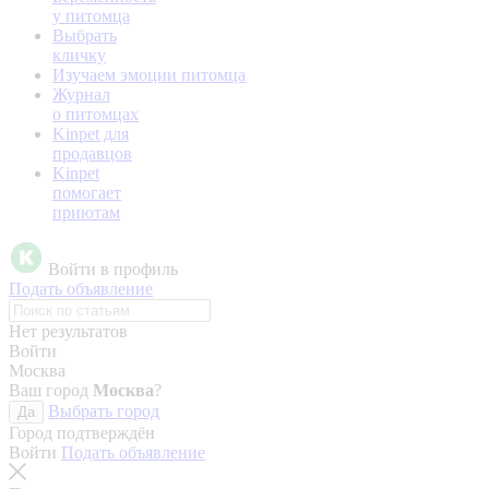
у питомца
Выбрать
кличку
Изучаем эмоции питомца
Журнал
о питомцах
Kinpet для
продавцов
Kinpet
помогает
приютам
Войти в профиль
Подать объявление
Нет результатов
Войти
Москва
Ваш город
Москва
?
Выбрать город
Да
Город подтверждён
Войти
Подать объявление