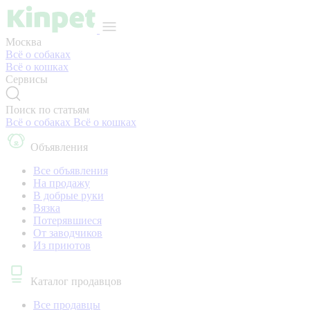
Москва
Всё о собаках
Всё о кошках
Сервисы
Поиск по статьям
Всё о собаках
Всё о кошках
Объявления
Все объявления
На продажу
В добрые руки
Вязка
Потерявшиеся
От заводчиков
Из приютов
Каталог продавцов
Все продавцы