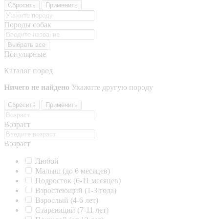
Сбросить
Применить
Породы собак
Выбрать все
Популярные
Каталог пород
Ничего не найдено
Укажите другую породу
Сбросить
Применить
Возраст
Возраст
Любой
Малыш (до 6 месяцев)
Подросток (6-11 месяцев)
Взрослеющий (1-3 года)
Взрослый (4-6 лет)
Стареющий (7-11 лет)