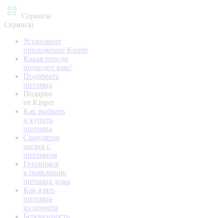
Сервисы
Сервисы
Установите
приложение Kinpet
Какая порода
подходит вам?
Подобрать
питомца
Подарки
от Kinpet
Как выбрать
и купить
питомца
Симулятор
жизни с
питомцем
Готовимся
к появлению
питомца дома
Как взять
питомца
из приюта
Беременность