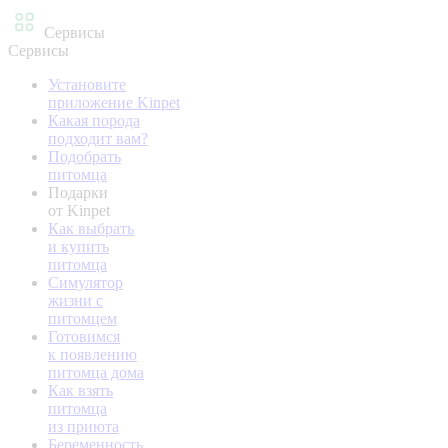
Сервисы
Сервисы
Установите
приложение Kinpet
Какая порода
подходит вам?
Подобрать
питомца
Подарки
от Kinpet
Как выбрать
и купить
питомца
Симулятор
жизни с
питомцем
Готовимся
к появлению
питомца дома
Как взять
питомца
из приюта
Беременность