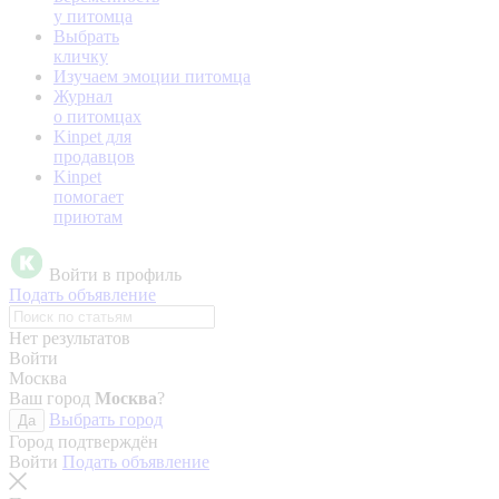
у питомца
Выбрать
кличку
Изучаем эмоции питомца
Журнал
о питомцах
Kinpet для
продавцов
Kinpet
помогает
приютам
Войти в профиль
Подать объявление
Нет результатов
Войти
Москва
Ваш город
Москва
?
Выбрать город
Да
Город подтверждён
Войти
Подать объявление