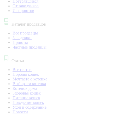
Потерявшиеся
От заводчиков
Из приютов
Каталог продавцов
Все продавцы
Заводчики
Приюты
Частные продавцы
Статьи
Все статьи
Породы кошек
Мечтаете о котенке
Выбираем котенка
Котенок дома
Здоровье кошек
Питание кошек
Поведение кошек
Уход и содержание
Новости