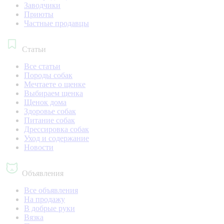
Заводчики
Приюты
Частные продавцы
Статьи
Все статьи
Породы собак
Мечтаете о щенке
Выбираем щенка
Щенок дома
Здоровье собак
Питание собак
Дрессировка собак
Уход и содержание
Новости
Объявления
Все объявления
На продажу
В добрые руки
Вязка