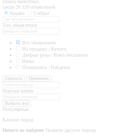
Поиск животных
среди 20 329 объявлений
Кошки
Собаки
Тип объявления
Все объявления
На продажу / Купить
Добрые руки / Взять бесплатно
Вязка
Потерялись / Найдены
Сбросить
Применить
Породы кошек
Выбрать все
Популярные
Каталог пород
Ничего не найдено
Укажите другую породу