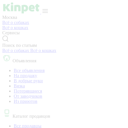
Москва
Всё о собаках
Всё о кошках
Сервисы
Поиск по статьям
Всё о собаках
Всё о кошках
Объявления
Все объявления
На продажу
В добрые руки
Вязка
Потерявшиеся
От заводчиков
Из приютов
Каталог продавцов
Все продавцы