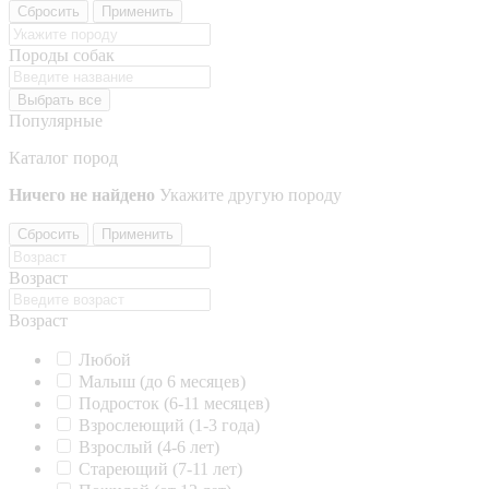
Сбросить
Применить
Породы собак
Выбрать все
Популярные
Каталог пород
Ничего не найдено
Укажите другую породу
Сбросить
Применить
Возраст
Возраст
Любой
Малыш (до 6 месяцев)
Подросток (6-11 месяцев)
Взрослеющий (1-3 года)
Взрослый (4-6 лет)
Стареющий (7-11 лет)