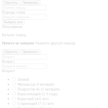
Сбросить
Применить
Породы собак
Выбрать все
Популярные
Каталог пород
Ничего не найдено
Укажите другую породу
Сбросить
Применить
Возраст
Возраст
Любой
Малыш (до 6 месяцев)
Подросток (6-11 месяцев)
Взрослеющий (1-3 года)
Взрослый (4-6 лет)
Стареющий (7-11 лет)