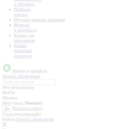
у питомца
Выбрать
кличку
Изучаем эмоции питомца
Журнал
о питомцах
Kinpet для
продавцов
Kinpet
помогает
приютам
Войти в профиль
Подать объявление
Нет результатов
Войти
Москва
Ваш город
Москва
?
Выбрать город
Да
Город подтверждён
Войти
Подать объявление