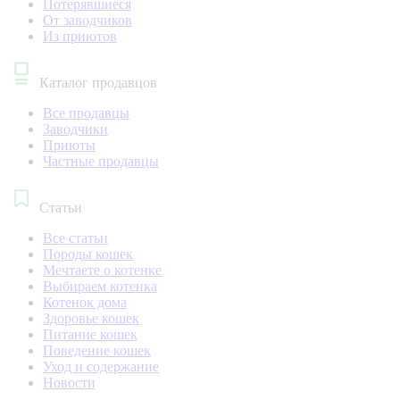
Потерявшиеся
От заводчиков
Из приютов
Каталог продавцов
Все продавцы
Заводчики
Приюты
Частные продавцы
Статьи
Все статьи
Породы кошек
Мечтаете о котенке
Выбираем котенка
Котенок дома
Здоровье кошек
Питание кошек
Поведение кошек
Уход и содержание
Новости