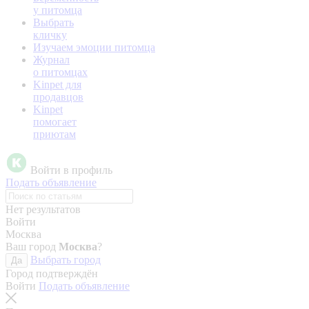
у питомца
Выбрать
кличку
Изучаем эмоции питомца
Журнал
о питомцах
Kinpet для
продавцов
Kinpet
помогает
приютам
Войти в профиль
Подать объявление
Нет результатов
Войти
Москва
Ваш город
Москва
?
Выбрать город
Да
Город подтверждён
Войти
Подать объявление