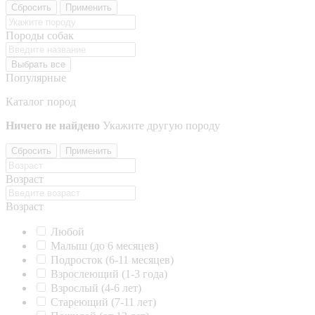
Сбросить
Применить
Породы собак
Выбрать все
Популярные
Каталог пород
Ничего не найдено
Укажите другую породу
Сбросить
Применить
Возраст
Возраст
Любой
Малыш (до 6 месяцев)
Подросток (6-11 месяцев)
Взрослеющий (1-3 года)
Взрослый (4-6 лет)
Стареющий (7-11 лет)