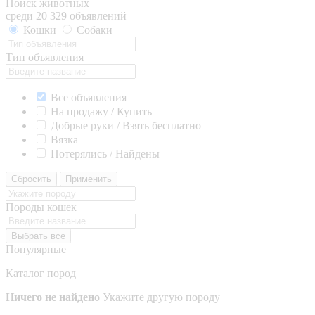
Поиск животных
среди 20 329 объявлений
Кошки
Собаки
Тип объявления
Все объявления
На продажу / Купить
Добрые руки / Взять бесплатно
Вязка
Потерялись / Найдены
Сбросить
Применить
Породы кошек
Выбрать все
Популярные
Каталог пород
Ничего не найдено
Укажите другую породу