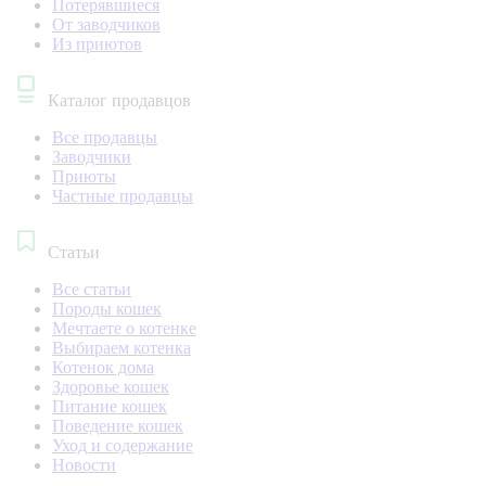
Потерявшиеся
От заводчиков
Из приютов
Каталог продавцов
Все продавцы
Заводчики
Приюты
Частные продавцы
Статьи
Все статьи
Породы кошек
Мечтаете о котенке
Выбираем котенка
Котенок дома
Здоровье кошек
Питание кошек
Поведение кошек
Уход и содержание
Новости