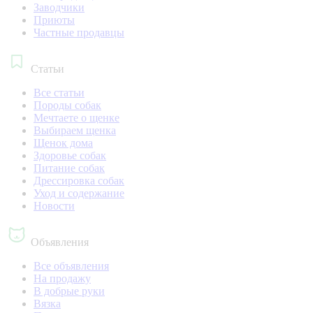
Заводчики
Приюты
Частные продавцы
Статьи
Все статьи
Породы собак
Мечтаете о щенке
Выбираем щенка
Щенок дома
Здоровье собак
Питание собак
Дрессировка собак
Уход и содержание
Новости
Объявления
Все объявления
На продажу
В добрые руки
Вязка