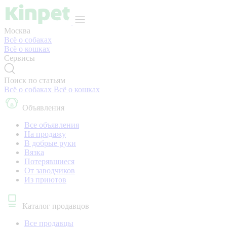
Москва
Всё о собаках
Всё о кошках
Сервисы
Поиск по статьям
Всё о собаках
Всё о кошках
Объявления
Все объявления
На продажу
В добрые руки
Вязка
Потерявшиеся
От заводчиков
Из приютов
Каталог продавцов
Все продавцы