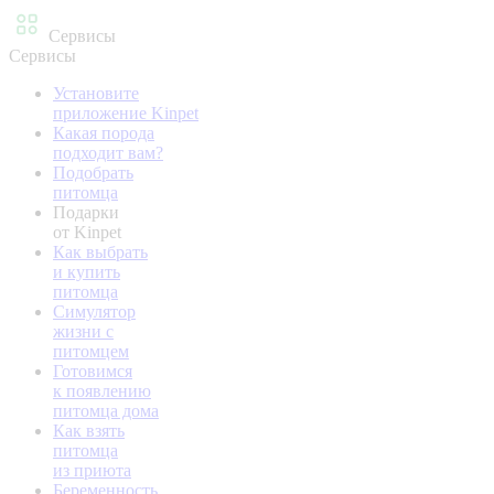
Сервисы
Сервисы
Установите
приложение Kinpet
Какая порода
подходит вам?
Подобрать
питомца
Подарки
от Kinpet
Как выбрать
и купить
питомца
Симулятор
жизни с
питомцем
Готовимся
к появлению
питомца дома
Как взять
питомца
из приюта
Беременность