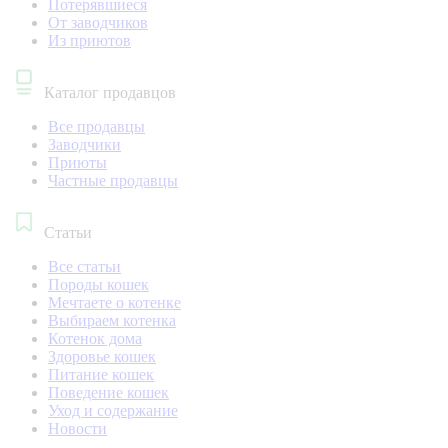
Потерявшиеся
От заводчиков
Из приютов
Каталог продавцов
Все продавцы
Заводчики
Приюты
Частные продавцы
Статьи
Все статьи
Породы кошек
Мечтаете о котенке
Выбираем котенка
Котенок дома
Здоровье кошек
Питание кошек
Поведение кошек
Уход и содержание
Новости