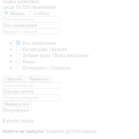
Поиск животных
среди 20 329 объявлений
Кошки
Собаки
Тип объявления
Все объявления
На продажу / Купить
Добрые руки / Взять бесплатно
Вязка
Потерялись / Найдены
Сбросить
Применить
Породы кошек
Выбрать все
Популярные
Каталог пород
Ничего не найдено
Укажите другую породу