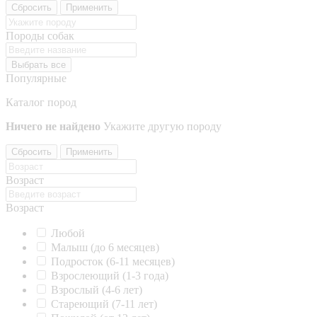
Сбросить
Применить
Породы собак
Выбрать все
Популярные
Каталог пород
Ничего не найдено
Укажите другую породу
Сбросить
Применить
Возраст
Возраст
Любой
Малыш (до 6 месяцев)
Подросток (6-11 месяцев)
Взрослеющий (1-3 года)
Взрослый (4-6 лет)
Стареющий (7-11 лет)