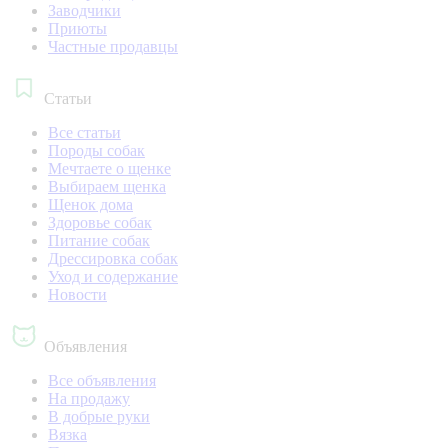
Заводчики
Приюты
Частные продавцы
Статьи
Все статьи
Породы собак
Мечтаете о щенке
Выбираем щенка
Щенок дома
Здоровье собак
Питание собак
Дрессировка собак
Уход и содержание
Новости
Объявления
Все объявления
На продажу
В добрые руки
Вязка