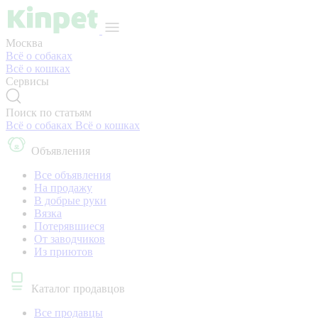
Москва
Всё о собаках
Всё о кошках
Сервисы
Поиск по статьям
Всё о собаках
Всё о кошках
Объявления
Все объявления
На продажу
В добрые руки
Вязка
Потерявшиеся
От заводчиков
Из приютов
Каталог продавцов
Все продавцы