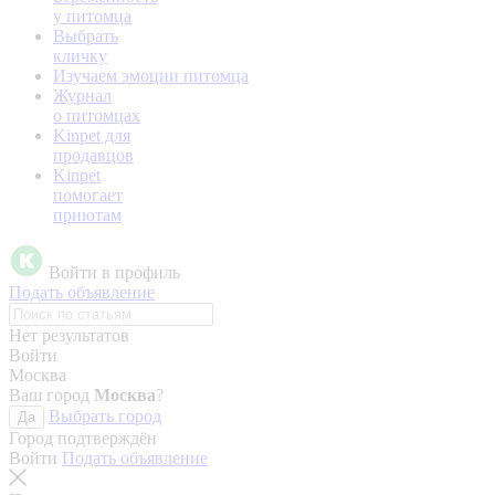
у питомца
Выбрать
кличку
Изучаем эмоции питомца
Журнал
о питомцах
Kinpet для
продавцов
Kinpet
помогает
приютам
Войти в профиль
Подать объявление
Нет результатов
Войти
Москва
Ваш город
Москва
?
Выбрать город
Да
Город подтверждён
Войти
Подать объявление