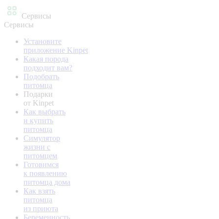
Сервисы
Сервисы
Установите
приложение Kinpet
Какая порода
подходит вам?
Подобрать
питомца
Подарки
от Kinpet
Как выбрать
и купить
питомца
Симулятор
жизни с
питомцем
Готовимся
к появлению
питомца дома
Как взять
питомца
из приюта
Беременность