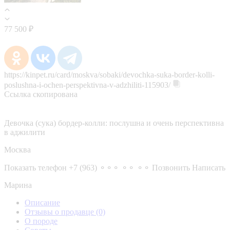
77 500 ₽
https://kinpet.ru/card/moskva/sobaki/devochka-suka-border-kolli-
poslushna-i-ochen-perspektivna-v-adzhiliti-115903/
Ссылка скопирована
Девочка (сука) бордер-колли: послушна и очень перспективна
в аджилити
Москва
Показать телефон
+7 (963) ⚬⚬⚬ ⚬⚬ ⚬⚬
Позвонить
Написать
Марина
Описание
Отзывы о продавце
(0)
О породе