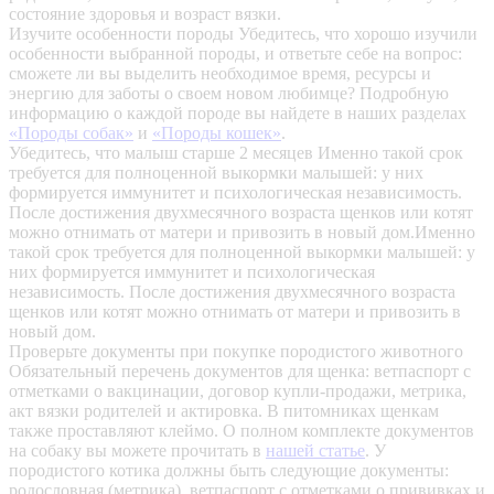
состояние здоровья и возраст вязки.
Изучите особенности породы
Убедитесь, что хорошо изучили
особенности выбранной породы, и ответьте себе на вопрос:
сможете ли вы выделить необходимое время, ресурсы и
энергию для заботы о своем новом любимце? Подробную
информацию о каждой породе вы найдете в наших разделах
«Породы собак»
и
«Породы кошек»
.
Убедитесь, что малыш старше 2 месяцев
Именно такой срок
требуется для полноценной выкормки малышей: у них
формируется иммунитет и психологическая независимость.
После достижения двухмесячного возраста щенков или котят
можно отнимать от матери и привозить в новый дом.Именно
такой срок требуется для полноценной выкормки малышей: у
них формируется иммунитет и психологическая
независимость. После достижения двухмесячного возраста
щенков или котят можно отнимать от матери и привозить в
новый дом.
Проверьте документы при покупке породистого животного
Обязательный перечень документов для щенка: ветпаспорт с
отметками о вакцинации, договор купли-продажи, метрика,
акт вязки родителей и актировка. В питомниках щенкам
также проставляют клеймо. О полном комплекте документов
на собаку вы можете прочитать в
нашей статье
.
У
породистого котика должны быть следующие документы:
родословная (метрика), ветпаспорт с отметками о прививках и