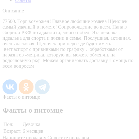
Советы
Описание
77500. Торг возможен! Главное любящие хозяева Щеночек
самый удачный в помете! Сопровождение во всем. Папа в
сборной РКФ по аджилити, много побед. Эта девочка -
идеальна для спорта и жизни в семье. Послушная, активная,
очень ласковая. Щеночек при переезде будет иметь
-ветпаспорт с прививками по графику , -обработками от
паразитов -метрика, которую вы можете обменять на
родословную ркф. Можем организовать доставку Помощь по
всем вопросам
Факты о питомце
Факты о питомце
Пол:
Девочка
Возраст:
6 месяцев
Напишите продавцу
Спросите продавца