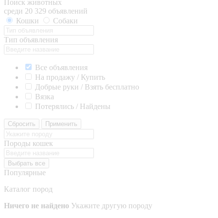
Поиск животных
среди 20 329 объявлений
Кошки
Собаки
Тип объявления
Все объявления
На продажу / Купить
Добрые руки / Взять бесплатно
Вязка
Потерялись / Найдены
Сбросить
Применить
Породы кошек
Выбрать все
Популярные
Каталог пород
Ничего не найдено
Укажите другую породу