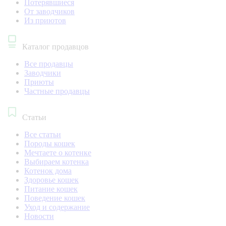
Потерявшиеся
От заводчиков
Из приютов
Каталог продавцов
Все продавцы
Заводчики
Приюты
Частные продавцы
Статьи
Все статьи
Породы кошек
Мечтаете о котенке
Выбираем котенка
Котенок дома
Здоровье кошек
Питание кошек
Поведение кошек
Уход и содержание
Новости