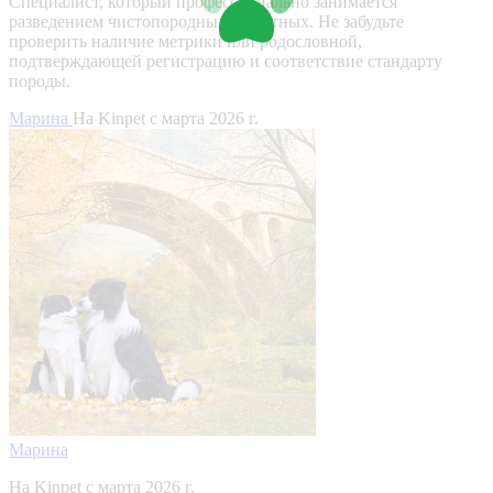
Специалист, который профессионально занимается
разведением чистопородных животных. Не забудьте
проверить наличие метрики или родословной,
подтверждающей регистрацию и соответствие стандарту
породы.
Марина
На Kinpet c марта 2026 г.
Марина
На Kinpet c марта 2026 г.