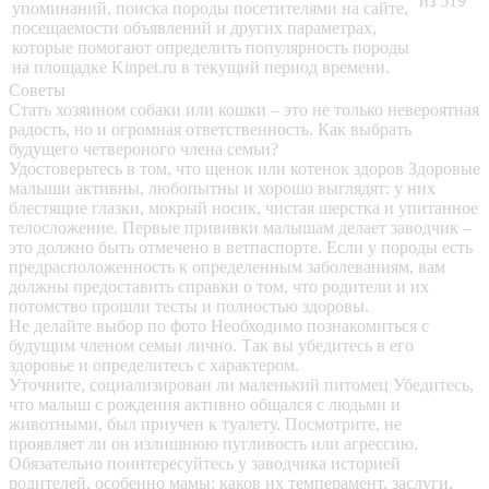
из 519
упоминаний, поиска породы посетителями на сайте,
посещаемости объявлений и других параметрах,
которые помогают определить популярность породы
на площадке Kinpet.ru в текущий период времени.
Советы
Стать хозяином собаки или кошки – это не только невероятная
радость, но и огромная ответственность. Как выбрать
будущего четвероного члена семьи?
Удостоверьтесь в том, что щенок или котенок здоров
Здоровые
малыши активны, любопытны и хорошо выглядят: у них
блестящие глазки, мокрый носик, чистая шерстка и упитанное
телосложение. Первые прививки малышам делает заводчик –
это должно быть отмечено в ветпаспорте. Если у породы есть
предрасположенность к определенным заболеваниям, вам
должны предоставить справки о том, что родители и их
потомство прошли тесты и полностью здоровы.
Не делайте выбор по фото
Необходимо познакомиться с
будущим членом семьи лично. Так вы убедитесь в его
здоровье и определитесь с характером.
Уточните, социализирован ли маленький питомец
Убедитесь,
что малыш с рождения активно общался с людьми и
животными, был приучен к туалету. Посмотрите, не
проявляет ли он излишнюю пугливость или агрессию.
Обязательно поинтересуйтесь у заводчика историей
родителей, особенно мамы: каков их темперамент, заслуги,