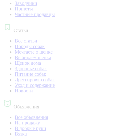
Заводчики
Приюты
Частные продавцы
Статьи
Все статьи
Породы собак
Мечтаете о щенке
Выбираем щенка
Щенок дома
Здоровье собак
Питание собак
Дрессировка собак
Уход и содержание
Новости
Объявления
Все объявления
На продажу
В добрые руки
Вязка