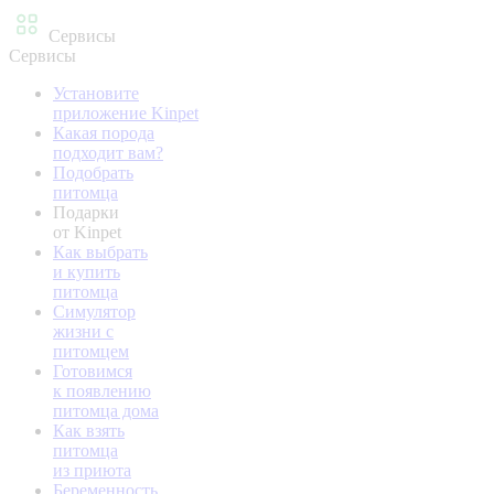
Сервисы
Сервисы
Установите
приложение Kinpet
Какая порода
подходит вам?
Подобрать
питомца
Подарки
от Kinpet
Как выбрать
и купить
питомца
Симулятор
жизни с
питомцем
Готовимся
к появлению
питомца дома
Как взять
питомца
из приюта
Беременность