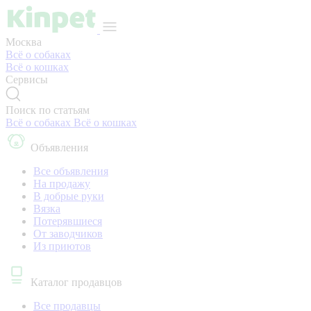
Москва
Всё о собаках
Всё о кошках
Сервисы
Поиск по статьям
Всё о собаках
Всё о кошках
Объявления
Все объявления
На продажу
В добрые руки
Вязка
Потерявшиеся
От заводчиков
Из приютов
Каталог продавцов
Все продавцы