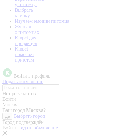
у питомца
Выбрать
кличку
Изучаем эмоции питомца
Журнал
о питомцах
Kinpet для
продавцов
Kinpet
помогает
приютам
Войти в профиль
Подать объявление
Нет результатов
Войти
Москва
Ваш город
Москва
?
Выбрать город
Да
Город подтверждён
Войти
Подать объявление