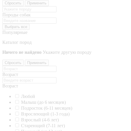
Сбросить
Применить
Породы собак
Выбрать все
Популярные
Каталог пород
Ничего не найдено
Укажите другую породу
Сбросить
Применить
Возраст
Возраст
Любой
Малыш (до 6 месяцев)
Подросток (6-11 месяцев)
Взрослеющий (1-3 года)
Взрослый (4-6 лет)
Стареющий (7-11 лет)