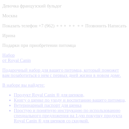
Девочка французский бульдог
Москва
Показать телефон
+7 (962) ⚬⚬⚬ ⚬⚬ ⚬⚬
Позвонить
Написать
Ирина
Подарки при приобретении питомца
Набор
от Royal Canin
Подарочный набор для вашего питомца, который поможет
вам позаботиться о нем с первых дней жизни в новом доме.
В наборе вы найдете:
Продукт Royal Canin ® для щенков,
Книгу о щенке по уходу и воспитанию вашего питомца,
Ветеринарный паспорт для щенка
Простую и понятную инструкцию по использованию
специального предложения на 1-ую покупку продукта
Royal Canin ® для щенков со скидкой.