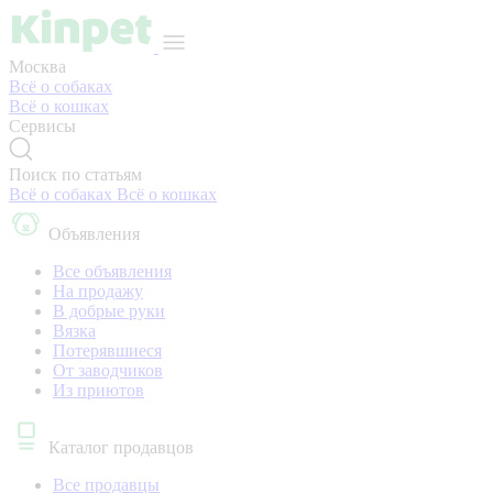
Москва
Всё о собаках
Всё о кошках
Сервисы
Поиск по статьям
Всё о собаках
Всё о кошках
Объявления
Все объявления
На продажу
В добрые руки
Вязка
Потерявшиеся
От заводчиков
Из приютов
Каталог продавцов
Все продавцы