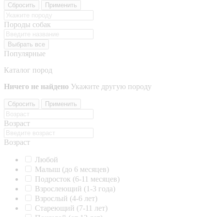
Сбросить
Применить
Породы собак
Выбрать все
Популярные
Каталог пород
Ничего не найдено
Укажите другую породу
Сбросить
Применить
Возраст
Возраст
Любой
Малыш (до 6 месяцев)
Подросток (6-11 месяцев)
Взрослеющий (1-3 года)
Взрослый (4-6 лет)
Стареющий (7-11 лет)