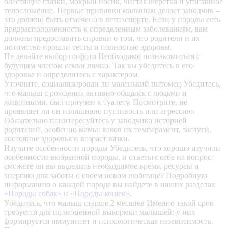
блестящие глазки, мокрый носик, чистая шерстка и упитанное
телосложение. Первые прививки малышам делает заводчик –
это должно быть отмечено в ветпаспорте. Если у породы есть
предрасположенность к определенным заболеваниям, вам
должны предоставить справки о том, что родители и их
потомство прошли тесты и полностью здоровы.
Не делайте выбор по фото
Необходимо познакомиться с
будущим членом семьи лично. Так вы убедитесь в его
здоровье и определитесь с характером.
Уточните, социализирован ли маленький питомец
Убедитесь,
что малыш с рождения активно общался с людьми и
животными, был приучен к туалету. Посмотрите, не
проявляет ли он излишнюю пугливость или агрессию.
Обязательно поинтересуйтесь у заводчика историей
родителей, особенно мамы: каков их темперамент, заслуги,
состояние здоровья и возраст вязки.
Изучите особенности породы
Убедитесь, что хорошо изучили
особенности выбранной породы, и ответьте себе на вопрос:
сможете ли вы выделить необходимое время, ресурсы и
энергию для заботы о своем новом любимце? Подробную
информацию о каждой породе вы найдете в наших разделах
«Породы собак»
и
«Породы кошек»
.
Убедитесь, что малыш старше 2 месяцев
Именно такой срок
требуется для полноценной выкормки малышей: у них
формируется иммунитет и психологическая независимость.