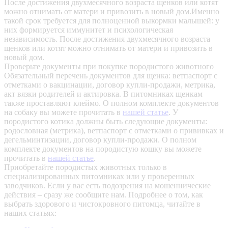
После достижения двухмесячного возраста щенков или котят
можно отнимать от матери и привозить в новый дом.Именно
такой срок требуется для полноценной выкормки малышей: у
них формируется иммунитет и психологическая
независимость. После достижения двухмесячного возраста
щенков или котят можно отнимать от матери и привозить в
новый дом.
Проверьте документы при покупке породистого животного
Обязательный перечень документов для щенка: ветпаспорт с
отметками о вакцинации, договор купли-продажи, метрика,
акт вязки родителей и актировка. В питомниках щенкам
также проставляют клеймо. О полном комплекте документов
на собаку вы можете прочитать в
нашей статье
.
У
породистого котика должны быть следующие документы:
родословная (метрика), ветпаспорт с отметками о прививках и
дегельминтизации, договор купли-продажи. О полном
комплекте документов на породистую кошку вы можете
прочитать в
нашей статье
.
Приобретайте породистых животных только в
специализированных питомниках или у проверенных
заводчиков. Если у вас есть подозрения на мошеннические
действия – сразу же сообщите нам.
Подробнее о том, как
выбрать здорового и чистокровного питомца, читайте в
наших статьях: