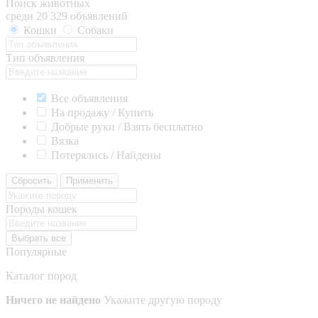
Поиск животных
среди 20 329 объявлений
Кошки
Собаки
Тип объявления
Все объявления
На продажу / Купить
Добрые руки / Взять бесплатно
Вязка
Потерялись / Найдены
Сбросить
Применить
Породы кошек
Выбрать все
Популярные
Каталог пород
Ничего не найдено
Укажите другую породу