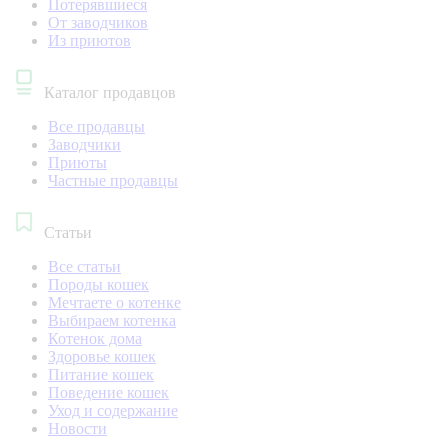
Потерявшиеся
От заводчиков
Из приютов
Каталог продавцов
Все продавцы
Заводчики
Приюты
Частные продавцы
Статьи
Все статьи
Породы кошек
Мечтаете о котенке
Выбираем котенка
Котенок дома
Здоровье кошек
Питание кошек
Поведение кошек
Уход и содержание
Новости