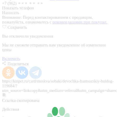
+7 (962) ⚬⚬⚬ ⚬⚬ ⚬⚬
Показать телефон
Написать
Внимание:
Перед контактированием с продавцом,
пожалуйста, ознакомьтесь с
рекомендациями при покупке.
Сохранить
Вы отключили уведомления
Мы не сможем отправить вам уведомление об изменении
цены
Включить
Поделиться
https://kinpet.ru/card/moskva/sobaki/devochka-frantsuzskiy-buldog-
119684/?
utm_source=linkcopy&utm_medium=referral&utm_campaign=sharec
Ссылка скопирована
Действия