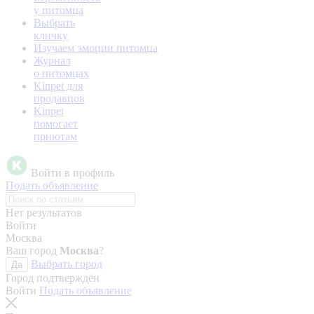
у питомца
Выбрать
кличку
Изучаем эмоции питомца
Журнал
о питомцах
Kinpet для
продавцов
Kinpet
помогает
приютам
Войти в профиль
Подать объявление
Нет результатов
Войти
Москва
Ваш город
Москва
?
Выбрать город
Да
Город подтверждён
Войти
Подать объявление