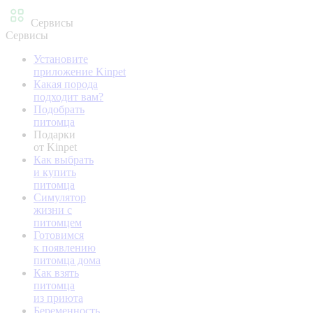
Сервисы
Сервисы
Установите
приложение Kinpet
Какая порода
подходит вам?
Подобрать
питомца
Подарки
от Kinpet
Как выбрать
и купить
питомца
Симулятор
жизни с
питомцем
Готовимся
к появлению
питомца дома
Как взять
питомца
из приюта
Беременность