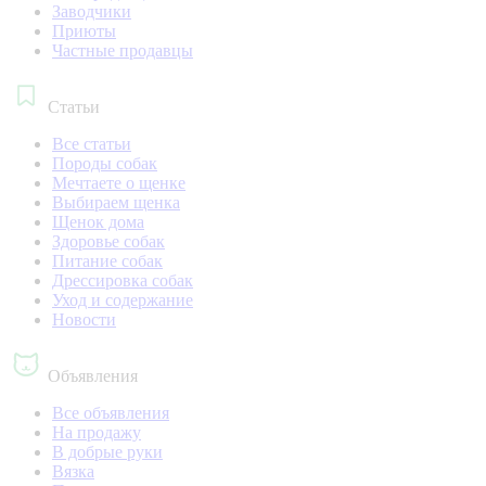
Заводчики
Приюты
Частные продавцы
Статьи
Все статьи
Породы собак
Мечтаете о щенке
Выбираем щенка
Щенок дома
Здоровье собак
Питание собак
Дрессировка собак
Уход и содержание
Новости
Объявления
Все объявления
На продажу
В добрые руки
Вязка