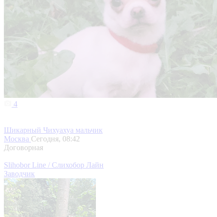
4
Шикарный Чихуахуа мальчик
Москва
Сегодня, 08:42
Договорная
Slihobor Line / Слихобор Лайн
Заводчик