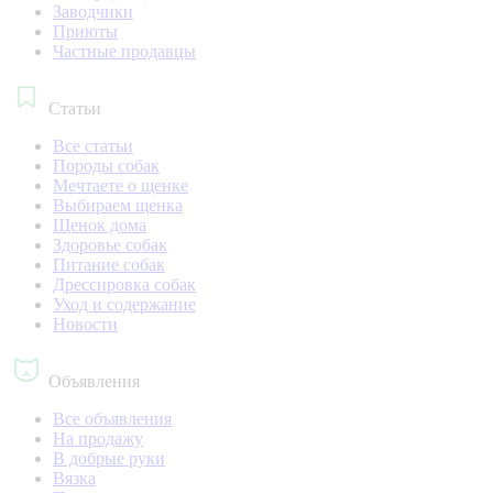
Заводчики
Приюты
Частные продавцы
Статьи
Все статьи
Породы собак
Мечтаете о щенке
Выбираем щенка
Щенок дома
Здоровье собак
Питание собак
Дрессировка собак
Уход и содержание
Новости
Объявления
Все объявления
На продажу
В добрые руки
Вязка