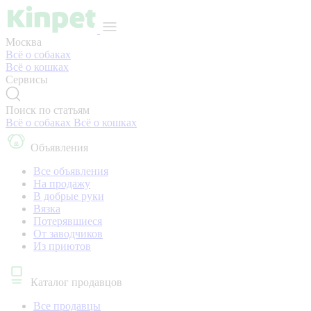
Москва
Всё о собаках
Всё о кошках
Сервисы
Поиск по статьям
Всё о собаках
Всё о кошках
Объявления
Все объявления
На продажу
В добрые руки
Вязка
Потерявшиеся
От заводчиков
Из приютов
Каталог продавцов
Все продавцы