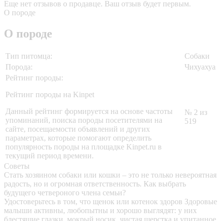
Еще нет отзывов о продавце. Ваш отзыв будет первым.
О породе
О породе
Тип питомца:
Собаки
Порода:
Чихуахуа
Рейтинг породы:
Рейтинг породы на Kinpet
Данный рейтинг формируется на основе частоты
№ 2 из
упоминаний, поиска породы посетителями на
519
сайте, посещаемости объявлений и других
параметрах, которые помогают определить
популярность породы на площадке Kinpet.ru в
текущий период времени.
Советы
Стать хозяином собаки или кошки – это не только невероятная
радость, но и огромная ответственность. Как выбрать
будущего четвероного члена семьи?
Удостоверьтесь в том, что щенок или котенок здоров
Здоровые
малыши активны, любопытны и хорошо выглядят: у них
блестящие глазки, мокрый носик, чистая шерстка и упитанное