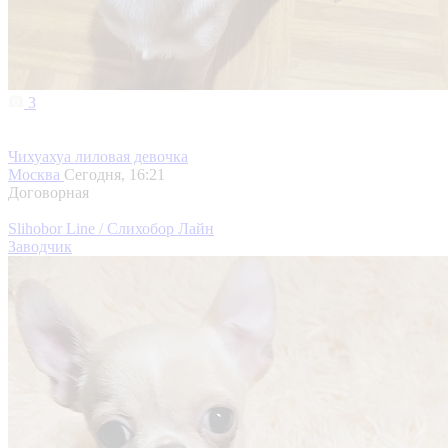
3
Чихуахуа лиловая девочка
Москва
Сегодня, 16:21
Договорная
Slihobor Line / Слихобор Лайн
Заводчик