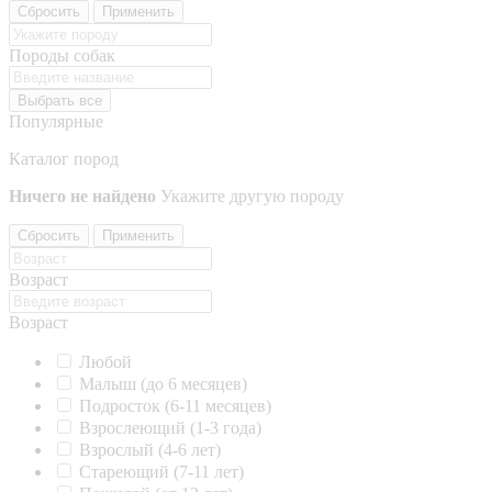
Сбросить
Применить
Породы собак
Выбрать все
Популярные
Каталог пород
Ничего не найдено
Укажите другую породу
Сбросить
Применить
Возраст
Возраст
Любой
Малыш (до 6 месяцев)
Подросток (6-11 месяцев)
Взрослеющий (1-3 года)
Взрослый (4-6 лет)
Стареющий (7-11 лет)