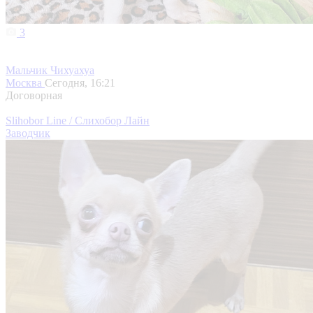
3
Мальчик Чихуахуа
Москва
Сегодня, 16:21
Договорная
Slihobor Line / Слихобор Лайн
Заводчик