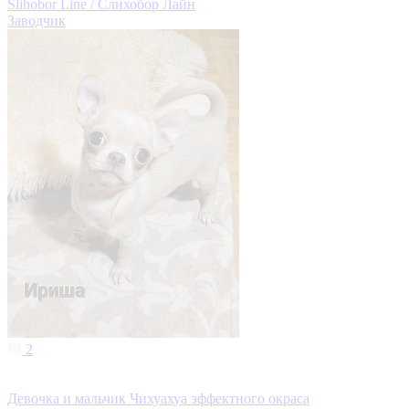
Slihobor Line / Слихобор Лайн
Заводчик
2
Девочка и мальчик Чихуахуа эффектного окраса