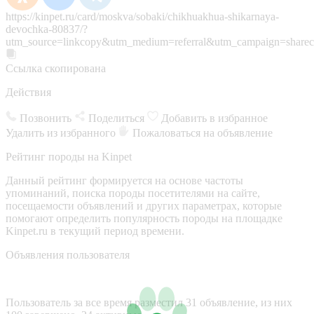
https://kinpet.ru/card/moskva/sobaki/chikhuakhua-shikarnaya-
devochka-80837/?
utm_source=linkcopy&utm_medium=referral&utm_campaign=sharec
Ссылка скопирована
Действия
Позвонить
Поделиться
Добавить в избранное
Удалить из избранного
Пожаловаться на объявление
Рейтинг породы на Kinpet
Данный рейтинг формируется на основе частоты
упоминаний, поиска породы посетителями на сайте,
посещаемости объявлений и других параметрах, которые
помогают определить популярность породы на площадке
Kinpet.ru в текущий период времени.
Объявления пользователя
Пользователь за все время разместил 31 объявление, из них