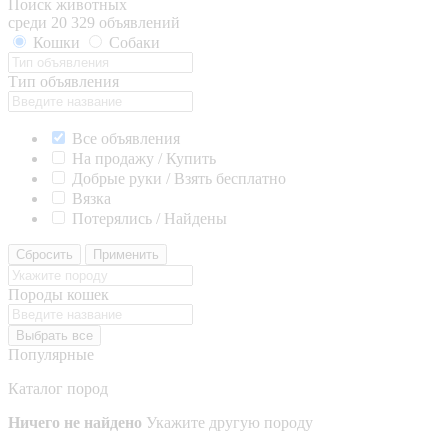
Поиск животных
среди 20 329 объявлений
Кошки
Собаки
Тип объявления
Все объявления
На продажу / Купить
Добрые руки / Взять бесплатно
Вязка
Потерялись / Найдены
Сбросить
Применить
Породы кошек
Выбрать все
Популярные
Каталог пород
Ничего не найдено
Укажите другую породу