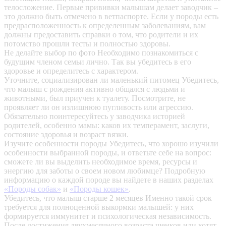
телосложение. Первые прививки малышам делает заводчик –
это должно быть отмечено в ветпаспорте. Если у породы есть
предрасположенность к определенным заболеваниям, вам
должны предоставить справки о том, что родители и их
потомство прошли тесты и полностью здоровы.
Не делайте выбор по фото
Необходимо познакомиться с
будущим членом семьи лично. Так вы убедитесь в его
здоровье и определитесь с характером.
Уточните, социализирован ли маленький питомец
Убедитесь,
что малыш с рождения активно общался с людьми и
животными, был приучен к туалету. Посмотрите, не
проявляет ли он излишнюю пугливость или агрессию.
Обязательно поинтересуйтесь у заводчика историей
родителей, особенно мамы: каков их темперамент, заслуги,
состояние здоровья и возраст вязки.
Изучите особенности породы
Убедитесь, что хорошо изучили
особенности выбранной породы, и ответьте себе на вопрос:
сможете ли вы выделить необходимое время, ресурсы и
энергию для заботы о своем новом любимце? Подробную
информацию о каждой породе вы найдете в наших разделах
«Породы собак»
и
«Породы кошек»
.
Убедитесь, что малыш старше 2 месяцев
Именно такой срок
требуется для полноценной выкормки малышей: у них
формируется иммунитет и психологическая независимость.
После достижения двухмесячного возраста щенков или котят