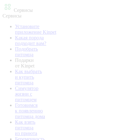
Сервисы
Сервисы
Установите
приложение Kinpet
Какая порода
подходит вам?
Подобрать
питомца
Подарки
от Kinpet
Как выбрать
и купить
питомца
Симулятор
жизни с
питомцем
Готовимся
к появлению
питомца дома
Как взять
питомца
из приюта
Беременность