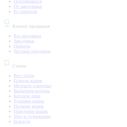
Потерявшиеся
От заводчиков
Из приютов
Каталог продавцов
Все продавцы
Заводчики
Приюты
Частные продавцы
Статьи
Все статьи
Породы кошек
Мечтаете о котенке
Выбираем котенка
Котенок дома
Здоровье кошек
Питание кошек
Поведение кошек
Уход и содержание
Новости