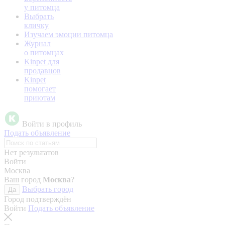
у питомца
Выбрать
кличку
Изучаем эмоции питомца
Журнал
о питомцах
Kinpet для
продавцов
Kinpet
помогает
приютам
Войти в профиль
Подать объявление
Нет результатов
Войти
Москва
Ваш город
Москва
?
Выбрать город
Да
Город подтверждён
Войти
Подать объявление