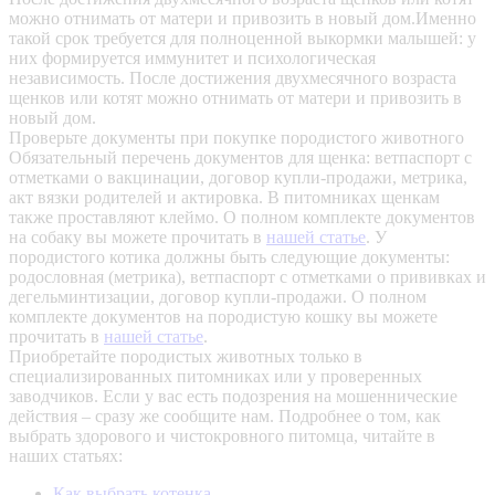
можно отнимать от матери и привозить в новый дом.Именно
такой срок требуется для полноценной выкормки малышей: у
них формируется иммунитет и психологическая
независимость. После достижения двухмесячного возраста
щенков или котят можно отнимать от матери и привозить в
новый дом.
Проверьте документы при покупке породистого животного
Обязательный перечень документов для щенка: ветпаспорт с
отметками о вакцинации, договор купли-продажи, метрика,
акт вязки родителей и актировка. В питомниках щенкам
также проставляют клеймо. О полном комплекте документов
на собаку вы можете прочитать в
нашей статье
.
У
породистого котика должны быть следующие документы:
родословная (метрика), ветпаспорт с отметками о прививках и
дегельминтизации, договор купли-продажи. О полном
комплекте документов на породистую кошку вы можете
прочитать в
нашей статье
.
Приобретайте породистых животных только в
специализированных питомниках или у проверенных
заводчиков. Если у вас есть подозрения на мошеннические
действия – сразу же сообщите нам.
Подробнее о том, как
выбрать здорового и чистокровного питомца, читайте в
наших статьях:
Как выбрать котенка