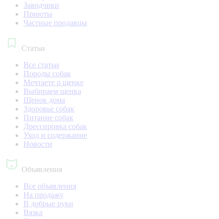
Заводчики
Приюты
Частные продавцы
Статьи
Все статьи
Породы собак
Мечтаете о щенке
Выбираем щенка
Щенок дома
Здоровье собак
Питание собак
Дрессировка собак
Уход и содержание
Новости
Объявления
Все объявления
На продажу
В добрые руки
Вязка