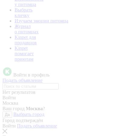
у питомца
Выбрать
кличку
Изучаем эмоции питомца
Журнал
о питомцах
Kinpet для
продавцов
Kinpet
помогает
приютам
Войти в профиль
Подать объявление
Нет результатов
Войти
Москва
Ваш город
Москва
?
Выбрать город
Да
Город подтверждён
Войти
Подать объявление