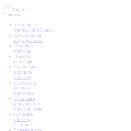
Сервисы
Сервисы
Установите
приложение Kinpet
Какая порода
подходит вам?
Подобрать
питомца
Подарки
от Kinpet
Как выбрать
и купить
питомца
Симулятор
жизни с
питомцем
Готовимся
к появлению
питомца дома
Как взять
питомца
из приюта
Беременность