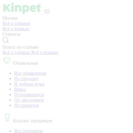
Москва
Всё о собаках
Всё о кошках
Сервисы
Поиск по статьям
Всё о собаках
Всё о кошках
Объявления
Все объявления
На продажу
В добрые руки
Вязка
Потерявшиеся
От заводчиков
Из приютов
Каталог продавцов
Все продавцы