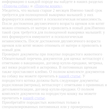
информацию о каждой породе вы найдете в наших разделах
«Породы собак»
и
«Породы кошек»
.
Убедитесь, что малыш старше 2 месяцев
Именно такой срок
требуется для полноценной выкормки малышей: у них
формируется иммунитет и психологическая независимость.
После достижения двухмесячного возраста щенков или котят
можно отнимать от матери и привозить в новый дом.Именно
такой срок требуется для полноценной выкормки малышей: у
них формируется иммунитет и психологическая
независимость. После достижения двухмесячного возраста
щенков или котят можно отнимать от матери и привозить в
новый дом.
Проверьте документы при покупке породистого животного
Обязательный перечень документов для щенка: ветпаспорт с
отметками о вакцинации, договор купли-продажи, метрика,
акт вязки родителей и актировка. В питомниках щенкам
также проставляют клеймо. О полном комплекте документов
на собаку вы можете прочитать в
нашей статье
.
У
породистого котика должны быть следующие документы:
родословная (метрика), ветпаспорт с отметками о прививках и
дегельминтизации, договор купли-продажи. О полном
комплекте документов на породистую кошку вы можете
прочитать в
нашей статье
.
Приобретайте породистых животных только в
специализированных питомниках или у проверенных