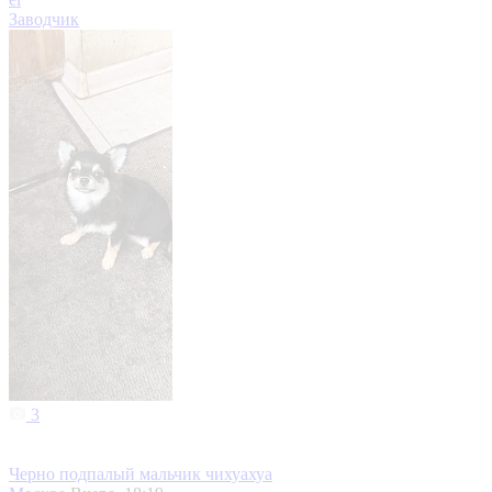
Заводчик
3
Черно подпалый мальчик чихуахуа