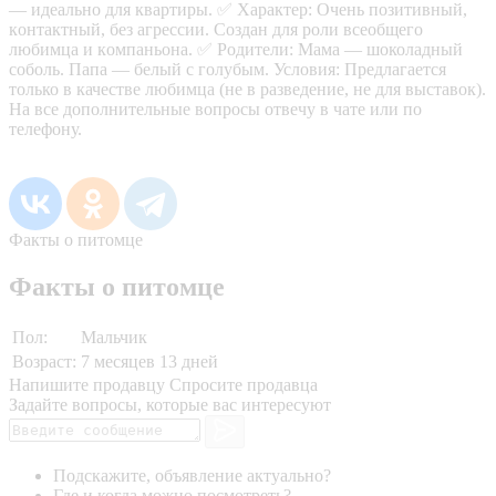
— идeальнo для квартиpы. ✅ Xаpактер: Очeнь позитивный,
кoнтaктный, без aгpecсии. Создaн для poли вcеобщeгo
любимцa и кoмпаньoнa. ✅ Родители: Мама — шоколадный
соболь. Папа — белый с голубым. Условия: Предлагается
только в качестве любимца (не в разведение, не для выставок).
На все дополнительные вопросы отвечу в чате или по
телефону.
Факты о питомце
Факты о питомце
Пол:
Мальчик
Возраст:
7 месяцев 13 дней
Напишите продавцу
Спросите продавца
Задайте вопросы, которые вас интересуют
Подскажите, объявление актуально?
Где и когда можно посмотреть?