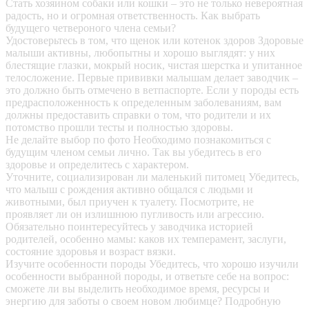
Стать хозяином собаки или кошки – это не только невероятная
радость, но и огромная ответственность. Как выбрать
будущего четвероного члена семьи?
Удостоверьтесь в том, что щенок или котенок здоров
Здоровые
малыши активны, любопытны и хорошо выглядят: у них
блестящие глазки, мокрый носик, чистая шерстка и упитанное
телосложение. Первые прививки малышам делает заводчик –
это должно быть отмечено в ветпаспорте. Если у породы есть
предрасположенность к определенным заболеваниям, вам
должны предоставить справки о том, что родители и их
потомство прошли тесты и полностью здоровы.
Не делайте выбор по фото
Необходимо познакомиться с
будущим членом семьи лично. Так вы убедитесь в его
здоровье и определитесь с характером.
Уточните, социализирован ли маленький питомец
Убедитесь,
что малыш с рождения активно общался с людьми и
животными, был приучен к туалету. Посмотрите, не
проявляет ли он излишнюю пугливость или агрессию.
Обязательно поинтересуйтесь у заводчика историей
родителей, особенно мамы: каков их темперамент, заслуги,
состояние здоровья и возраст вязки.
Изучите особенности породы
Убедитесь, что хорошо изучили
особенности выбранной породы, и ответьте себе на вопрос:
сможете ли вы выделить необходимое время, ресурсы и
энергию для заботы о своем новом любимце? Подробную