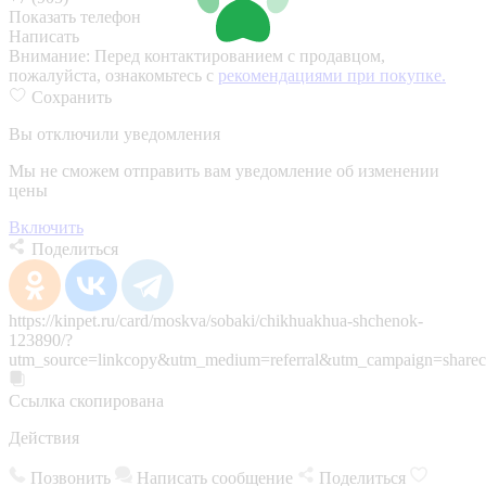
Показать телефон
Написать
Внимание:
Перед контактированием с продавцом,
пожалуйста, ознакомьтесь с
рекомендациями при покупке.
Сохранить
Вы отключили уведомления
Мы не сможем отправить вам уведомление об изменении
цены
Включить
Поделиться
https://kinpet.ru/card/moskva/sobaki/chikhuakhua-shchenok-
123890/?
utm_source=linkcopy&utm_medium=referral&utm_campaign=sharec
Ссылка скопирована
Действия
Позвонить
Написать сообщение
Поделиться