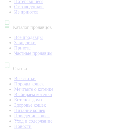
Потерявшиеся
От заводчиков
Из приютов
Каталог продавцов
Все продавцы
Заводчики
Приюты
Частные продавцы
Статьи
Все статьи
Породы кошек
Мечтаете о котенке
Выбираем котенка
Котенок дома
Здоровье кошек
Питание кошек
Поведение кошек
Уход и содержание
Новости