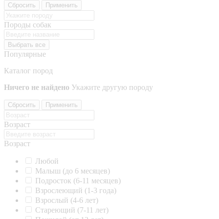
Сбросить
Применить
Породы собак
Выбрать все
Популярные
Каталог пород
Ничего не найдено
Укажите другую породу
Сбросить
Применить
Возраст
Возраст
Любой
Малыш (до 6 месяцев)
Подросток (6-11 месяцев)
Взрослеющий (1-3 года)
Взрослый (4-6 лет)
Стареющий (7-11 лет)