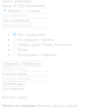
Поиск животных
среди 20 329 объявлений
Кошки
Собаки
Тип объявления
Все объявления
На продажу / Купить
Добрые руки / Взять бесплатно
Вязка
Потерялись / Найдены
Сбросить
Применить
Породы кошек
Выбрать все
Популярные
Каталог пород
Ничего не найдено
Укажите другую породу