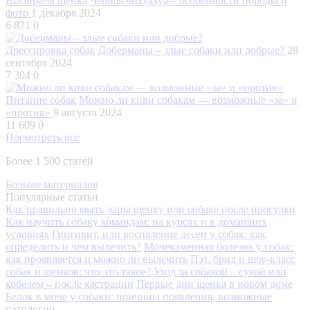
Выбираем щенка
Черная чихуахуа – особенности породы и
фото
1 декабря 2024
6 871
0
Дрессировка собак
Доберманы – злые собаки или добрые?
28
сентября 2024
7 304
0
Питание собак
Можно ли киви собакам — возможные «за» и
«против»
8 августа 2024
11 609
0
Посмотреть все
Более 1 500 статей
Больше материалов
Популярные статьи
Как правильно мыть лапы щенку или собаке после прогулки
Как научить собаку командам: на курсах и в домашних
условиях
Гингивит, или воспаление десен у собак: как
определить и чем вылечить?
Мочекаменная болезнь у собак:
как проявляется и можно ли вылечить
Пэт, брид и шоу-класс
собак и щенков: что это такое?
Уход за собакой – сукой или
кобелем – после кастрации
Первые дни щенка в новом доме
Белок в моче у собаки: причины появления, возможные
патологии