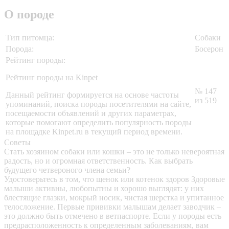
О породе
Тип питомца:
Собаки
Порода:
Босерон
Рейтинг породы:
Рейтинг породы на Kinpet
№ 147
Данный рейтинг формируется на основе частоты
из 519
упоминаний, поиска породы посетителями на сайте,
посещаемости объявлений и других параметрах,
которые помогают определить популярность породы
на площадке Kinpet.ru в текущий период времени.
Советы
Стать хозяином собаки или кошки – это не только невероятная
радость, но и огромная ответственность. Как выбрать
будущего четвероного члена семьи?
Удостоверьтесь в том, что щенок или котенок здоров
Здоровые
малыши активны, любопытны и хорошо выглядят: у них
блестящие глазки, мокрый носик, чистая шерстка и упитанное
телосложение. Первые прививки малышам делает заводчик –
это должно быть отмечено в ветпаспорте. Если у породы есть
предрасположенность к определенным заболеваниям, вам