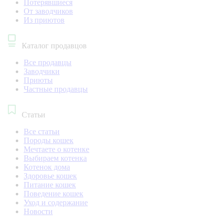
Потерявшиеся
От заводчиков
Из приютов
Каталог продавцов
Все продавцы
Заводчики
Приюты
Частные продавцы
Статьи
Все статьи
Породы кошек
Мечтаете о котенке
Выбираем котенка
Котенок дома
Здоровье кошек
Питание кошек
Поведение кошек
Уход и содержание
Новости