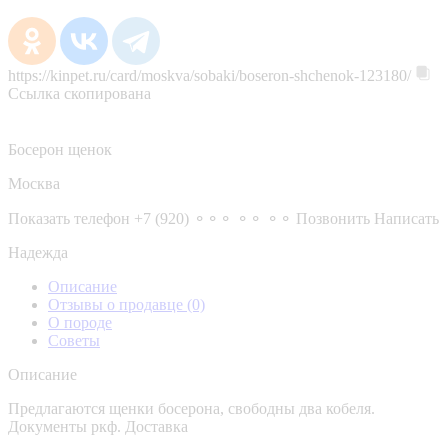
https://kinpet.ru/card/moskva/sobaki/boseron-shchenok-123180/
Ссылка скопирована
Босерон щенок
Москва
Показать телефон
+7 (920) ⚬⚬⚬ ⚬⚬ ⚬⚬
Позвонить
Написать
Надежда
Описание
Отзывы о продавце
(0)
О породе
Советы
Описание
Предлагаются щенки босерона, свободны два кобеля.
Документы ркф. Доставка