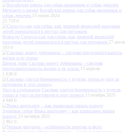
Мечтаете о щенке
Китайские имена для собак-мальчиков и
собак-девочек
15 июня 2024
23 719
0
Новости
Сити-го-сан для собак: как древний японский
праздник детей превратился в ритуал для питомцев
27 июля
193
0
Щенок дома
Сколько живут доберманы – средняя
продолжительность жизни и ее этапы
13 апреля
1 636
0
Уход и содержание
Сколько длится беременность у пуделя,
этапы и уход за питомцем в этот период
13 ноября 2025
4 949
0
Здоровье собак
Вязка акита-ину – как правильно вязать
породу
23 октября 2025
2 862
0