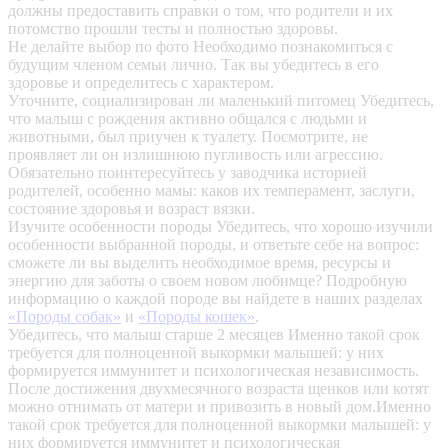
должны предоставить справки о том, что родители и их
потомство прошли тесты и полностью здоровы.
Не делайте выбор по фото
Необходимо познакомиться с
будущим членом семьи лично. Так вы убедитесь в его
здоровье и определитесь с характером.
Уточните, социализирован ли маленький питомец
Убедитесь,
что малыш с рождения активно общался с людьми и
животными, был приучен к туалету. Посмотрите, не
проявляет ли он излишнюю пугливость или агрессию.
Обязательно поинтересуйтесь у заводчика историей
родителей, особенно мамы: каков их темперамент, заслуги,
состояние здоровья и возраст вязки.
Изучите особенности породы
Убедитесь, что хорошо изучили
особенности выбранной породы, и ответьте себе на вопрос:
сможете ли вы выделить необходимое время, ресурсы и
энергию для заботы о своем новом любимце? Подробную
информацию о каждой породе вы найдете в наших разделах
«Породы собак»
и
«Породы кошек»
.
Убедитесь, что малыш старше 2 месяцев
Именно такой срок
требуется для полноценной выкормки малышей: у них
формируется иммунитет и психологическая независимость.
После достижения двухмесячного возраста щенков или котят
можно отнимать от матери и привозить в новый дом.Именно
такой срок требуется для полноценной выкормки малышей: у
них формируется иммунитет и психологическая