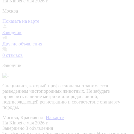
На Kinpet c мая 2026 г.
Москва
Показать на карте
Заводчик
Другие объявления
0
отзывов
Заводчик
Специалист, который профессионально занимается
разведением чистопородных животных. Не забудьте
проверить наличие метрики или родословной,
подтверждающей регистрацию и соответствие стандарту
породы.
Москва, Красная пл.
На карте
На Kinpet c мая 2026 г.
Завершено 3 объявления
Телефон скрыт, т.к. объявление уже в архиве. Но вы можете