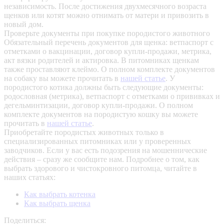
независимость. После достижения двухмесячного возраста
щенков или котят можно отнимать от матери и привозить в
новый дом.
Проверьте документы при покупке породистого животного
Обязательный перечень документов для щенка: ветпаспорт с
отметками о вакцинации, договор купли-продажи, метрика,
акт вязки родителей и актировка. В питомниках щенкам
также проставляют клеймо. О полном комплекте документов
на собаку вы можете прочитать в
нашей статье
.
У
породистого котика должны быть следующие документы:
родословная (метрика), ветпаспорт с отметками о прививках и
дегельминтизации, договор купли-продажи. О полном
комплекте документов на породистую кошку вы можете
прочитать в
нашей статье
.
Приобретайте породистых животных только в
специализированных питомниках или у проверенных
заводчиков. Если у вас есть подозрения на мошеннические
действия – сразу же сообщите нам.
Подробнее о том, как
выбрать здорового и чистокровного питомца, читайте в
наших статьях:
Как выбрать котенка
Как выбрать щенка
Поделиться: