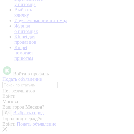
у питомца
Выбрать
кличку
Изучаем эмоции питомца
Журнал
о питомцах
Kinpet для
продавцов
Kinpet
помогает
приютам
Войти в профиль
Подать объявление
Нет результатов
Войти
Москва
Ваш город
Москва
?
Выбрать город
Да
Город подтверждён
Войти
Подать объявление