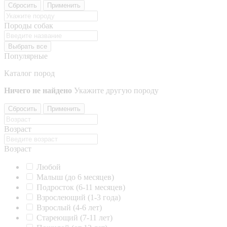
Сбросить
Применить
Породы собак
Выбрать все
Популярные
Каталог пород
Ничего не найдено
Укажите другую породу
Сбросить
Применить
Возраст
Возраст
Любой
Малыш (до 6 месяцев)
Подросток (6-11 месяцев)
Взрослеющий (1-3 года)
Взрослый (4-6 лет)
Стареющий (7-11 лет)