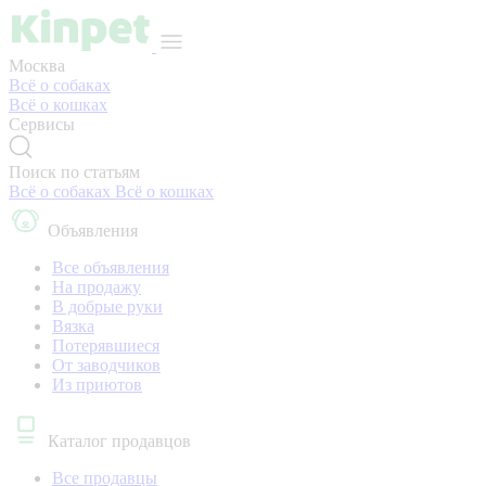
Москва
Всё о собаках
Всё о кошках
Сервисы
Поиск по статьям
Всё о собаках
Всё о кошках
Объявления
Все объявления
На продажу
В добрые руки
Вязка
Потерявшиеся
От заводчиков
Из приютов
Каталог продавцов
Все продавцы