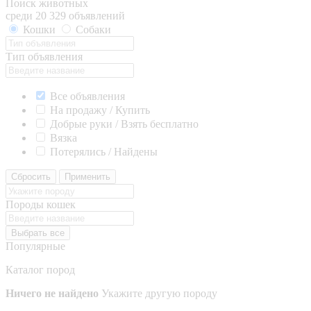
Поиск животных
среди 20 329 объявлений
Кошки
Собаки
Тип объявления
Все объявления
На продажу / Купить
Добрые руки / Взять бесплатно
Вязка
Потерялись / Найдены
Сбросить
Применить
Породы кошек
Выбрать все
Популярные
Каталог пород
Ничего не найдено
Укажите другую породу