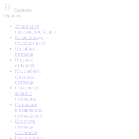
Сервисы
Сервисы
Установите
приложение Kinpet
Какая порода
подходит вам?
Подобрать
питомца
Подарки
от Kinpet
Как выбрать
и купить
питомца
Симулятор
жизни с
питомцем
Готовимся
к появлению
питомца дома
Как взять
питомца
из приюта
Беременность