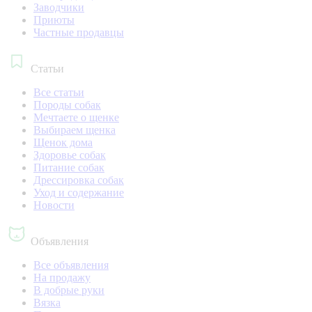
Заводчики
Приюты
Частные продавцы
Статьи
Все статьи
Породы собак
Мечтаете о щенке
Выбираем щенка
Щенок дома
Здоровье собак
Питание собак
Дрессировка собак
Уход и содержание
Новости
Объявления
Все объявления
На продажу
В добрые руки
Вязка