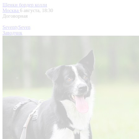
Щенки бордер колли
Москва
6 августа, 18:30
Договорная
SeventySeven
Заводчик