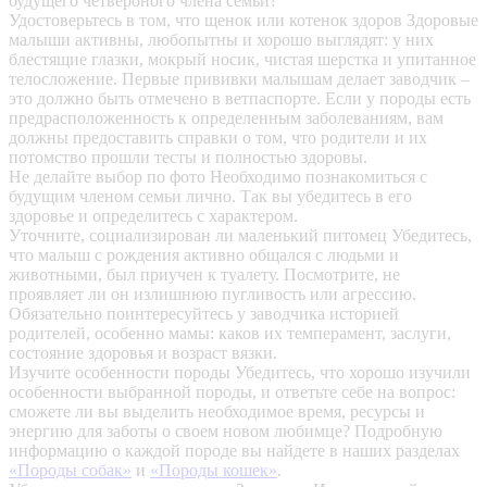
будущего четвероного члена семьи?
Удостоверьтесь в том, что щенок или котенок здоров
Здоровые
малыши активны, любопытны и хорошо выглядят: у них
блестящие глазки, мокрый носик, чистая шерстка и упитанное
телосложение. Первые прививки малышам делает заводчик –
это должно быть отмечено в ветпаспорте. Если у породы есть
предрасположенность к определенным заболеваниям, вам
должны предоставить справки о том, что родители и их
потомство прошли тесты и полностью здоровы.
Не делайте выбор по фото
Необходимо познакомиться с
будущим членом семьи лично. Так вы убедитесь в его
здоровье и определитесь с характером.
Уточните, социализирован ли маленький питомец
Убедитесь,
что малыш с рождения активно общался с людьми и
животными, был приучен к туалету. Посмотрите, не
проявляет ли он излишнюю пугливость или агрессию.
Обязательно поинтересуйтесь у заводчика историей
родителей, особенно мамы: каков их темперамент, заслуги,
состояние здоровья и возраст вязки.
Изучите особенности породы
Убедитесь, что хорошо изучили
особенности выбранной породы, и ответьте себе на вопрос:
сможете ли вы выделить необходимое время, ресурсы и
энергию для заботы о своем новом любимце? Подробную
информацию о каждой породе вы найдете в наших разделах
«Породы собак»
и
«Породы кошек»
.