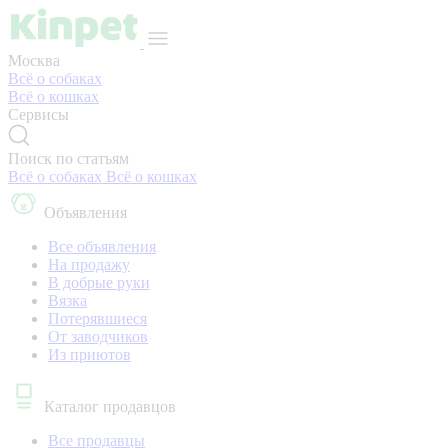
Москва
Всё о собаках
Всё о кошках
Сервисы
Поиск по статьям
Всё о собаках
Всё о кошках
Объявления
Все объявления
На продажу
В добрые руки
Вязка
Потерявшиеся
От заводчиков
Из приютов
Каталог продавцов
Все продавцы