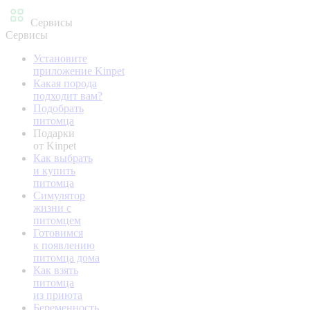
Сервисы
Сервисы
Установите
приложение Kinpet
Какая порода
подходит вам?
Подобрать
питомца
Подарки
от Kinpet
Как выбрать
и купить
питомца
Симулятор
жизни с
питомцем
Готовимся
к появлению
питомца дома
Как взять
питомца
из приюта
Беременность