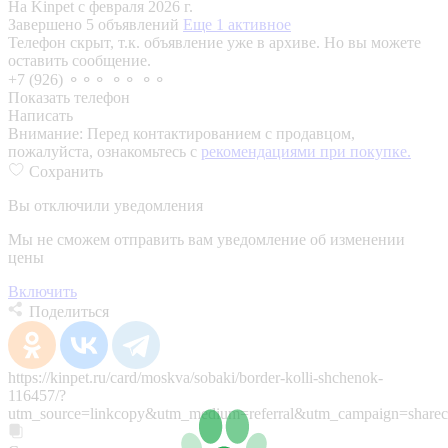
На Kinpet c февраля 2026 г.
Завершено 5 объявлений
Еще 1 активное
Телефон скрыт, т.к. объявление уже в архиве. Но вы можете
оставить сообщение.
+7 (926) ⚬⚬⚬ ⚬⚬ ⚬⚬
Показать телефон
Написать
Внимание:
Перед контактированием с продавцом,
пожалуйста, ознакомьтесь с
рекомендациями при покупке.
Сохранить
Вы отключили уведомления
Мы не сможем отправить вам уведомление об изменении
цены
Включить
Поделиться
https://kinpet.ru/card/moskva/sobaki/border-kolli-shchenok-
116457/?
utm_source=linkcopy&utm_medium=referral&utm_campaign=sharec