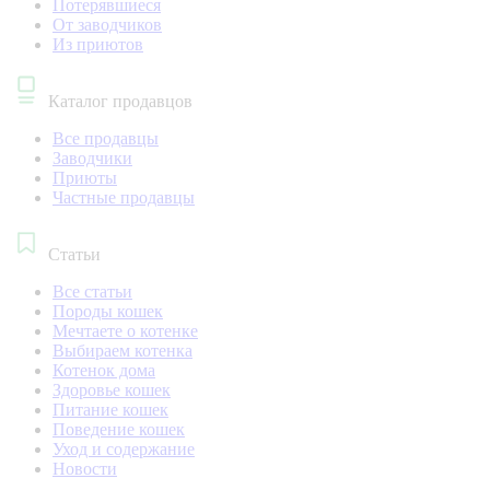
Потерявшиеся
От заводчиков
Из приютов
Каталог продавцов
Все продавцы
Заводчики
Приюты
Частные продавцы
Статьи
Все статьи
Породы кошек
Мечтаете о котенке
Выбираем котенка
Котенок дома
Здоровье кошек
Питание кошек
Поведение кошек
Уход и содержание
Новости