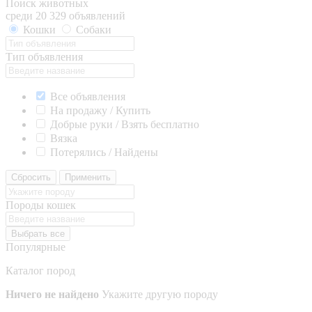
Поиск животных
среди 20 329 объявлений
Кошки
Собаки
Тип объявления
Все объявления
На продажу / Купить
Добрые руки / Взять бесплатно
Вязка
Потерялись / Найдены
Сбросить
Применить
Породы кошек
Выбрать все
Популярные
Каталог пород
Ничего не найдено
Укажите другую породу