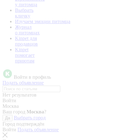
у питомца
Выбрать
кличку
Изучаем эмоции питомца
Журнал
о питомцах
Kinpet для
продавцов
Kinpet
помогает
приютам
Войти в профиль
Подать объявление
Нет результатов
Войти
Москва
Ваш город
Москва
?
Выбрать город
Да
Город подтверждён
Войти
Подать объявление