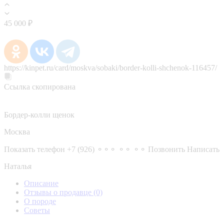
45 000 ₽
https://kinpet.ru/card/moskva/sobaki/border-kolli-shchenok-116457/
Ссылка скопирована
Бордер-колли щенок
Москва
Показать телефон
+7 (926) ⚬⚬⚬ ⚬⚬ ⚬⚬
Позвонить
Написать
Наталья
Описание
Отзывы о продавце
(0)
О породе
Советы