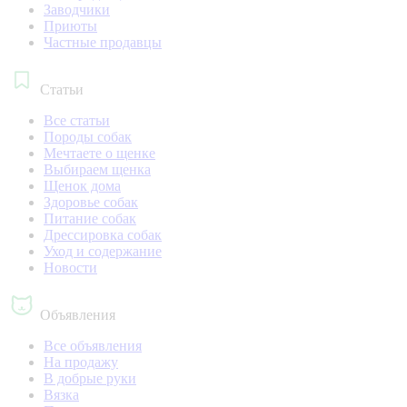
Заводчики
Приюты
Частные продавцы
Статьи
Все статьи
Породы собак
Мечтаете о щенке
Выбираем щенка
Щенок дома
Здоровье собак
Питание собак
Дрессировка собак
Уход и содержание
Новости
Объявления
Все объявления
На продажу
В добрые руки
Вязка