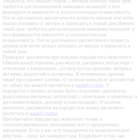
Убедитесь, что малыш старше 2 месяцев
Именно такой срок
требуется для полноценной выкормки малышей: у них
формируется иммунитет и психологическая независимость.
После достижения двухмесячного возраста щенков или котят
можно отнимать от матери и привозить в новый дом.Именно
такой срок требуется для полноценной выкормки малышей: у
них формируется иммунитет и психологическая
независимость. После достижения двухмесячного возраста
щенков или котят можно отнимать от матери и привозить в
новый дом.
Проверьте документы при покупке породистого животного
Обязательный перечень документов для щенка: ветпаспорт с
отметками о вакцинации, договор купли-продажи, метрика,
акт вязки родителей и актировка. В питомниках щенкам
также проставляют клеймо. О полном комплекте документов
на собаку вы можете прочитать в
нашей статье
.
У
породистого котика должны быть следующие документы:
родословная (метрика), ветпаспорт с отметками о прививках и
дегельминтизации, договор купли-продажи. О полном
комплекте документов на породистую кошку вы можете
прочитать в
нашей статье
.
Приобретайте породистых животных только в
специализированных питомниках или у проверенных
заводчиков. Если у вас есть подозрения на мошеннические
действия – сразу же сообщите нам.
Подробнее о том, как