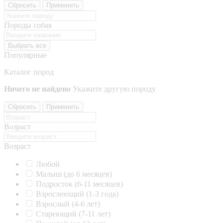
Сбросить
Применить
Породы собак
Выбрать все
Популярные
Каталог пород
Ничего не найдено
Укажите другую породу
Сбросить
Применить
Возраст
Возраст
Любой
Малыш (до 6 месяцев)
Подросток (6-11 месяцев)
Взрослеющий (1-3 года)
Взрослый (4-6 лет)
Стареющий (7-11 лет)