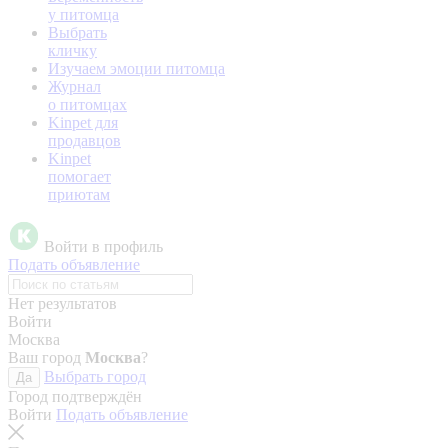
у питомца
Выбрать
кличку
Изучаем эмоции питомца
Журнал
о питомцах
Kinpet для
продавцов
Kinpet
помогает
приютам
Войти в профиль
Подать объявление
Нет результатов
Войти
Москва
Ваш город
Москва
?
Выбрать город
Да
Город подтверждён
Войти
Подать объявление