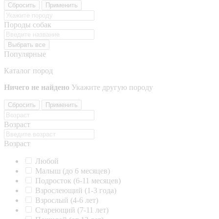
Сбросить
Применить
Породы собак
Выбрать все
Популярные
Каталог пород
Ничего не найдено
Укажите другую породу
Сбросить
Применить
Возраст
Возраст
Любой
Малыш (до 6 месяцев)
Подросток (6-11 месяцев)
Взрослеющий (1-3 года)
Взрослый (4-6 лет)
Стареющий (7-11 лет)