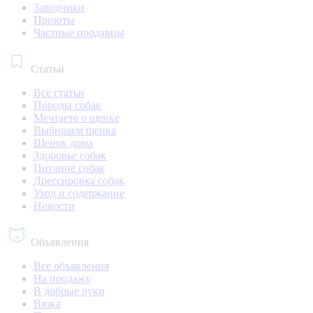
Заводчики
Приюты
Частные продавцы
Статьи
Все статьи
Породы собак
Мечтаете о щенке
Выбираем щенка
Щенок дома
Здоровье собак
Питание собак
Дрессировка собак
Уход и содержание
Новости
Объявления
Все объявления
На продажу
В добрые руки
Вязка