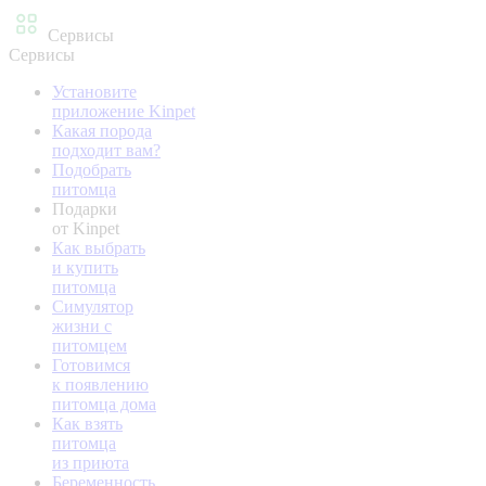
Сервисы
Сервисы
Установите
приложение Kinpet
Какая порода
подходит вам?
Подобрать
питомца
Подарки
от Kinpet
Как выбрать
и купить
питомца
Симулятор
жизни с
питомцем
Готовимся
к появлению
питомца дома
Как взять
питомца
из приюта
Беременность