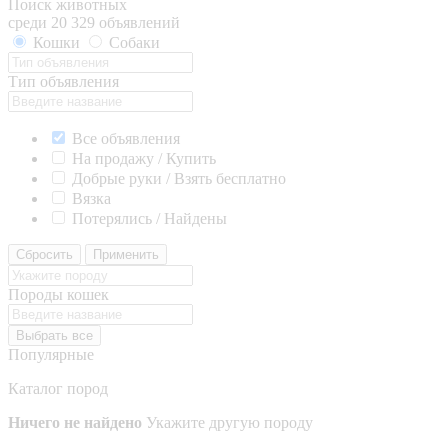
Поиск животных
среди 20 329 объявлений
Кошки
Собаки
Тип объявления
Все объявления
На продажу / Купить
Добрые руки / Взять бесплатно
Вязка
Потерялись / Найдены
Сбросить
Применить
Породы кошек
Выбрать все
Популярные
Каталог пород
Ничего не найдено
Укажите другую породу