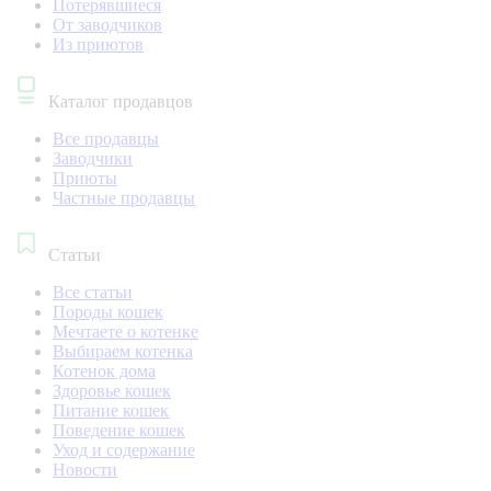
Потерявшиеся
От заводчиков
Из приютов
Каталог продавцов
Все продавцы
Заводчики
Приюты
Частные продавцы
Статьи
Все статьи
Породы кошек
Мечтаете о котенке
Выбираем котенка
Котенок дома
Здоровье кошек
Питание кошек
Поведение кошек
Уход и содержание
Новости