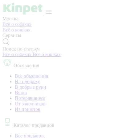
Москва
Всё о собаках
Всё о кошках
Сервисы
Поиск по статьям
Всё о собаках
Всё о кошках
Объявления
Все объявления
На продажу
В добрые руки
Вязка
Потерявшиеся
От заводчиков
Из приютов
Каталог продавцов
Все продавцы