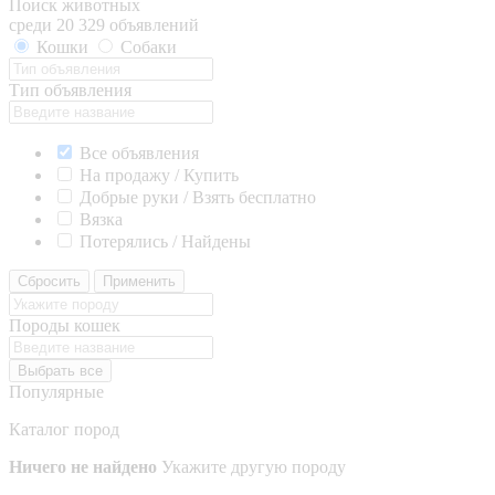
Поиск животных
среди 20 329 объявлений
Кошки
Собаки
Тип объявления
Все объявления
На продажу / Купить
Добрые руки / Взять бесплатно
Вязка
Потерялись / Найдены
Сбросить
Применить
Породы кошек
Выбрать все
Популярные
Каталог пород
Ничего не найдено
Укажите другую породу