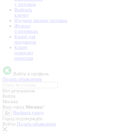
у питомца
Выбрать
кличку
Изучаем эмоции питомца
Журнал
о питомцах
Kinpet для
продавцов
Kinpet
помогает
приютам
Войти в профиль
Подать объявление
Нет результатов
Войти
Москва
Ваш город
Москва
?
Выбрать город
Да
Город подтверждён
Войти
Подать объявление