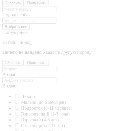
Сбросить
Применить
Породы собак
Выбрать все
Популярные
Каталог пород
Ничего не найдено
Укажите другую породу
Сбросить
Применить
Возраст
Возраст
Любой
Малыш (до 6 месяцев)
Подросток (6-11 месяцев)
Взрослеющий (1-3 года)
Взрослый (4-6 лет)
Стареющий (7-11 лет)