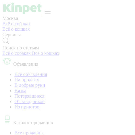
Москва
Всё о собаках
Всё о кошках
Сервисы
Поиск по статьям
Всё о собаках
Всё о кошках
Объявления
Все объявления
На продажу
В добрые руки
Вязка
Потерявшиеся
От заводчиков
Из приютов
Каталог продавцов
Все продавцы