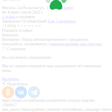
Москва, 2-я Вольская ул., 17Ас2
На карте
На Kinpet c июля 2022 г.
1 отзыв
о продавце
Завершено 19 объявлений
Еще 5 активных
+7 (916) ⚬⚬⚬ ⚬⚬ ⚬⚬
Показать телефон
Написать
Внимание:
Перед контактированием с продавцом,
пожалуйста, ознакомьтесь с
рекомендациями при покупке.
Сохранить
Вы отключили уведомления
Мы не сможем отправить вам уведомление об изменении
цены
Включить
Поделиться
https://kinpet.ru/card/moskva/sobaki/belo-chernyy-malchik-
126941/?
utm_source=linkcopy&utm_medium=referral&utm_campaign=sharec