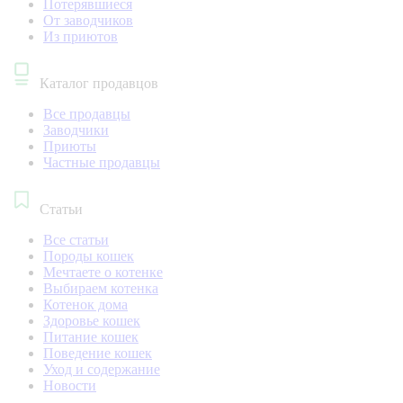
Потерявшиеся
От заводчиков
Из приютов
Каталог продавцов
Все продавцы
Заводчики
Приюты
Частные продавцы
Статьи
Все статьи
Породы кошек
Мечтаете о котенке
Выбираем котенка
Котенок дома
Здоровье кошек
Питание кошек
Поведение кошек
Уход и содержание
Новости