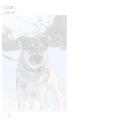
Оксана
Приют
3