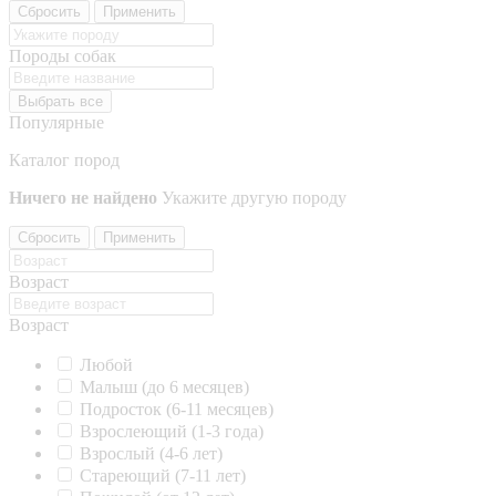
Сбросить
Применить
Породы собак
Выбрать все
Популярные
Каталог пород
Ничего не найдено
Укажите другую породу
Сбросить
Применить
Возраст
Возраст
Любой
Малыш (до 6 месяцев)
Подросток (6-11 месяцев)
Взрослеющий (1-3 года)
Взрослый (4-6 лет)
Стареющий (7-11 лет)