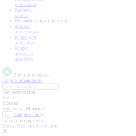
у питомца
Выбрать
кличку
Изучаем эмоции питомца
Журнал
о питомцах
Kinpet для
продавцов
Kinpet
помогает
приютам
Войти в профиль
Подать объявление
Нет результатов
Войти
Москва
Ваш город
Москва
?
Выбрать город
Да
Город подтверждён
Войти
Подать объявление