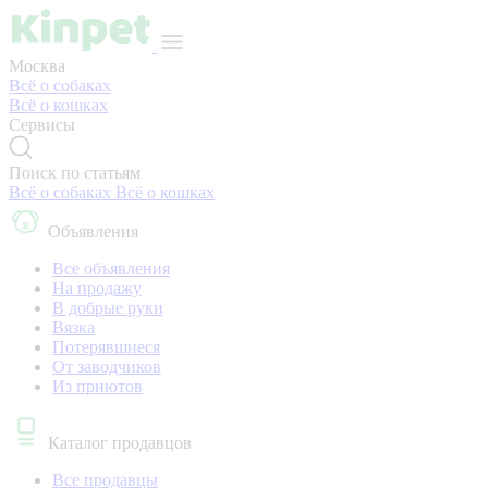
Москва
Всё о собаках
Всё о кошках
Сервисы
Поиск по статьям
Всё о собаках
Всё о кошках
Объявления
Все объявления
На продажу
В добрые руки
Вязка
Потерявшиеся
От заводчиков
Из приютов
Каталог продавцов
Все продавцы