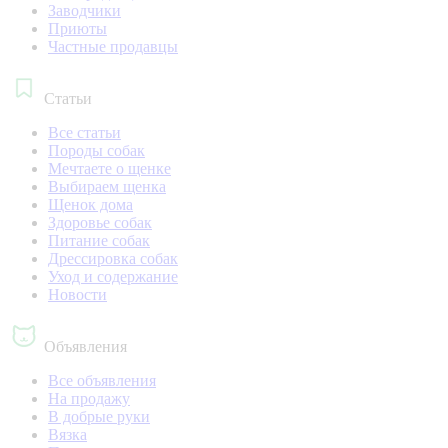
Заводчики
Приюты
Частные продавцы
Статьи
Все статьи
Породы собак
Мечтаете о щенке
Выбираем щенка
Щенок дома
Здоровье собак
Питание собак
Дрессировка собак
Уход и содержание
Новости
Объявления
Все объявления
На продажу
В добрые руки
Вязка