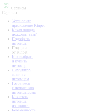
Сервисы
Сервисы
Установите
приложение Kinpet
Какая порода
подходит вам?
Подобрать
питомца
Подарки
от Kinpet
Как выбрать
и купить
питомца
Симулятор
жизни с
питомцем
Готовимся
к появлению
питомца дома
Как взять
питомца
из приюта
Беременность