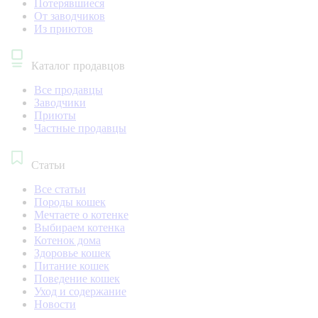
Потерявшиеся
От заводчиков
Из приютов
Каталог продавцов
Все продавцы
Заводчики
Приюты
Частные продавцы
Статьи
Все статьи
Породы кошек
Мечтаете о котенке
Выбираем котенка
Котенок дома
Здоровье кошек
Питание кошек
Поведение кошек
Уход и содержание
Новости