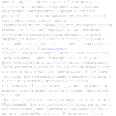
животными, был приучен к туалету. Посмотрите, не
проявляет ли он излишнюю пугливость или агрессию.
Обязательно поинтересуйтесь у заводчика историей
родителей, особенно мамы: каков их темперамент, заслуги,
состояние здоровья и возраст вязки.
Изучите особенности породы
Убедитесь, что хорошо изучили
особенности выбранной породы, и ответьте себе на вопрос:
сможете ли вы выделить необходимое время, ресурсы и
энергию для заботы о своем новом любимце? Подробную
информацию о каждой породе вы найдете в наших разделах
«Породы собак»
и
«Породы кошек»
.
Убедитесь, что малыш старше 2 месяцев
Именно такой срок
требуется для полноценной выкормки малышей: у них
формируется иммунитет и психологическая независимость.
После достижения двухмесячного возраста щенков или котят
можно отнимать от матери и привозить в новый дом.Именно
такой срок требуется для полноценной выкормки малышей: у
них формируется иммунитет и психологическая
независимость. После достижения двухмесячного возраста
щенков или котят можно отнимать от матери и привозить в
новый дом.
Проверьте документы при покупке породистого животного
Обязательный перечень документов для щенка: ветпаспорт с
отметками о вакцинации, договор купли-продажи, метрика,
акт вязки родителей и актировка. В питомниках щенкам