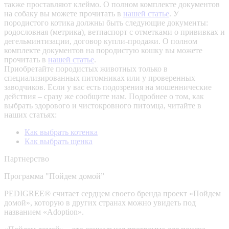
также проставляют клеймо. О полном комплекте документов
на собаку вы можете прочитать в
нашей статье
.
У
породистого котика должны быть следующие документы:
родословная (метрика), ветпаспорт с отметками о прививках и
дегельминтизации, договор купли-продажи. О полном
комплекте документов на породистую кошку вы можете
прочитать в
нашей статье
.
Приобретайте породистых животных только в
специализированных питомниках или у проверенных
заводчиков. Если у вас есть подозрения на мошеннические
действия – сразу же сообщите нам.
Подробнее о том, как
выбрать здорового и чистокровного питомца, читайте в
наших статьях:
Как выбрать котенка
Как выбрать щенка
Партнерство
Программа "Пойдем домой”
PEDIGREE® считает сердцем своего бренда проект «Пойдем
домой», которую в других странах можно увидеть под
названием «Adoption».