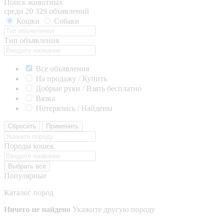
Поиск животных
среди 20 329 объявлений
Кошки
Собаки
Тип объявления
Все объявления
На продажу / Купить
Добрые руки / Взять бесплатно
Вязка
Потерялись / Найдены
Сбросить
Применить
Породы кошек
Выбрать все
Популярные
Каталог пород
Ничего не найдено
Укажите другую породу