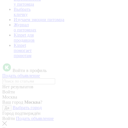
у питомца
Выбрать
кличку
Изучаем эмоции питомца
Журнал
о питомцах
Kinpet для
продавцов
Kinpet
помогает
приютам
Войти в профиль
Подать объявление
Нет результатов
Войти
Москва
Ваш город
Москва
?
Выбрать город
Да
Город подтверждён
Войти
Подать объявление