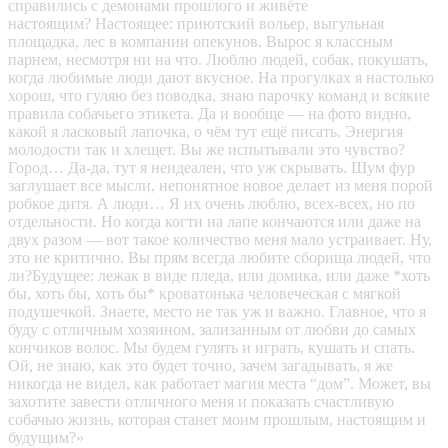
справились с демонами прошлого и живёте
настоящим? Настоящее: приютский вольер, выгульная
площадка, лес в компании опекунов. Вырос я классным
парнем, несмотря ни на что. Люблю людей, собак, покушать,
когда любимые люди дают вкусное. На прогулках я настолько
хорош, что гуляю без поводка, знаю парочку команд и всякие
правила собачьего этикета. Да и вообще — на фото видно,
какой я ласковый лапочка, о чём тут ещё писать. Энергия
молодости так и хлещет. Вы же испытывали это чувство?
Город… Да-да, тут я неидеален, что уж скрывать. Шум фур
заглушает все мысли, непонятное новое делает из меня порой
робкое дитя. А люди… Я их очень люблю, всех-всех, но по
отдельности. Но когда когти на лапе кончаются или даже на
двух разом — вот такое количество меня мало устраивает. Ну,
это не критично. Вы прям всегда любите сборища людей, что
ли?Будущее: лежак в виде пледа, или домика, или даже *хоть
бы, хоть бы, хоть бы* кроватонька человеческая с мягкой
подушечкой. Знаете, место не так уж и важно. Главное, что я
буду с отличным хозяином, зализанным от любви до самых
кончиков волос. Мы будем гулять и играть, кушать и спать.
Ой, не знаю, как это будет точно, зачем загадывать, я же
никогда не видел, как работает магия места “дом”. Может, вы
захотите завести отличного меня и показать счастливую
собачью жизнь, которая станет моим прошлым, настоящим и
будущим?»