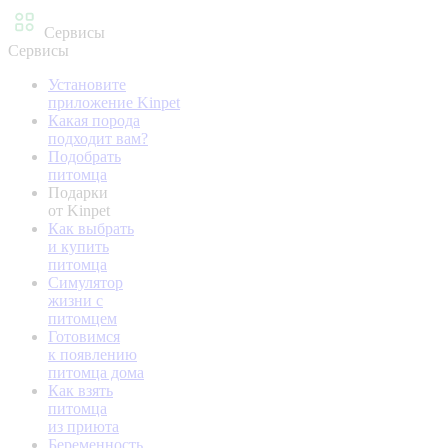
Сервисы
Сервисы
Установите
приложение Kinpet
Какая порода
подходит вам?
Подобрать
питомца
Подарки
от Kinpet
Как выбрать
и купить
питомца
Симулятор
жизни с
питомцем
Готовимся
к появлению
питомца дома
Как взять
питомца
из приюта
Беременность