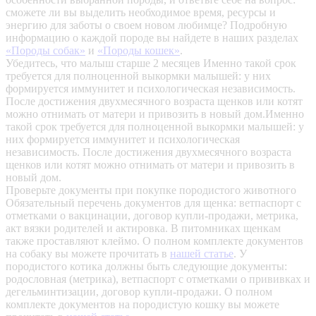
сможете ли вы выделить необходимое время, ресурсы и
энергию для заботы о своем новом любимце? Подробную
информацию о каждой породе вы найдете в наших разделах
«Породы собак»
и
«Породы кошек»
.
Убедитесь, что малыш старше 2 месяцев
Именно такой срок
требуется для полноценной выкормки малышей: у них
формируется иммунитет и психологическая независимость.
После достижения двухмесячного возраста щенков или котят
можно отнимать от матери и привозить в новый дом.Именно
такой срок требуется для полноценной выкормки малышей: у
них формируется иммунитет и психологическая
независимость. После достижения двухмесячного возраста
щенков или котят можно отнимать от матери и привозить в
новый дом.
Проверьте документы при покупке породистого животного
Обязательный перечень документов для щенка: ветпаспорт с
отметками о вакцинации, договор купли-продажи, метрика,
акт вязки родителей и актировка. В питомниках щенкам
также проставляют клеймо. О полном комплекте документов
на собаку вы можете прочитать в
нашей статье
.
У
породистого котика должны быть следующие документы:
родословная (метрика), ветпаспорт с отметками о прививках и
дегельминтизации, договор купли-продажи. О полном
комплекте документов на породистую кошку вы можете