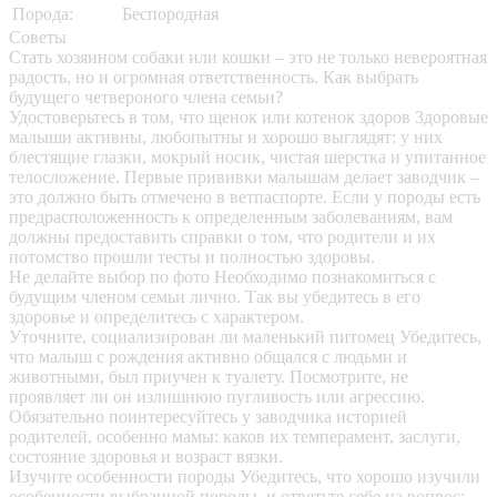
Порода:
Беспородная
Советы
Стать хозяином собаки или кошки – это не только невероятная
радость, но и огромная ответственность. Как выбрать
будущего четвероного члена семьи?
Удостоверьтесь в том, что щенок или котенок здоров
Здоровые
малыши активны, любопытны и хорошо выглядят: у них
блестящие глазки, мокрый носик, чистая шерстка и упитанное
телосложение. Первые прививки малышам делает заводчик –
это должно быть отмечено в ветпаспорте. Если у породы есть
предрасположенность к определенным заболеваниям, вам
должны предоставить справки о том, что родители и их
потомство прошли тесты и полностью здоровы.
Не делайте выбор по фото
Необходимо познакомиться с
будущим членом семьи лично. Так вы убедитесь в его
здоровье и определитесь с характером.
Уточните, социализирован ли маленький питомец
Убедитесь,
что малыш с рождения активно общался с людьми и
животными, был приучен к туалету. Посмотрите, не
проявляет ли он излишнюю пугливость или агрессию.
Обязательно поинтересуйтесь у заводчика историей
родителей, особенно мамы: каков их темперамент, заслуги,
состояние здоровья и возраст вязки.
Изучите особенности породы
Убедитесь, что хорошо изучили
особенности выбранной породы, и ответьте себе на вопрос: