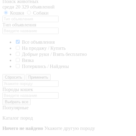
Поиск животных
среди 20 329 объявлений
Кошки
Собаки
Тип объявления
Все объявления
На продажу / Купить
Добрые руки / Взять бесплатно
Вязка
Потерялись / Найдены
Сбросить
Применить
Породы кошек
Выбрать все
Популярные
Каталог пород
Ничего не найдено
Укажите другую породу