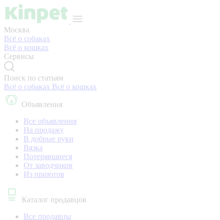
Москва
Всё о собаках
Всё о кошках
Сервисы
Поиск по статьям
Всё о собаках
Всё о кошках
Объявления
Все объявления
На продажу
В добрые руки
Вязка
Потерявшиеся
От заводчиков
Из приютов
Каталог продавцов
Все продавцы