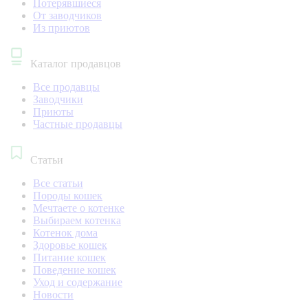
Потерявшиеся
От заводчиков
Из приютов
Каталог продавцов
Все продавцы
Заводчики
Приюты
Частные продавцы
Статьи
Все статьи
Породы кошек
Мечтаете о котенке
Выбираем котенка
Котенок дома
Здоровье кошек
Питание кошек
Поведение кошек
Уход и содержание
Новости