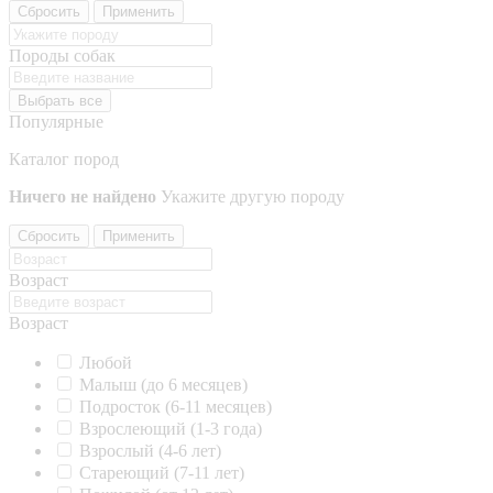
Сбросить
Применить
Породы собак
Выбрать все
Популярные
Каталог пород
Ничего не найдено
Укажите другую породу
Сбросить
Применить
Возраст
Возраст
Любой
Малыш (до 6 месяцев)
Подросток (6-11 месяцев)
Взрослеющий (1-3 года)
Взрослый (4-6 лет)
Стареющий (7-11 лет)