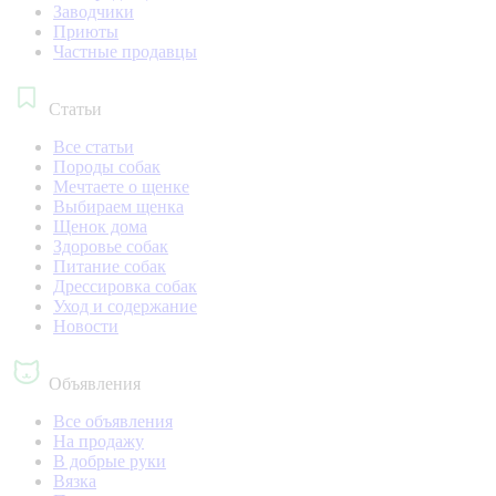
Заводчики
Приюты
Частные продавцы
Статьи
Все статьи
Породы собак
Мечтаете о щенке
Выбираем щенка
Щенок дома
Здоровье собак
Питание собак
Дрессировка собак
Уход и содержание
Новости
Объявления
Все объявления
На продажу
В добрые руки
Вязка