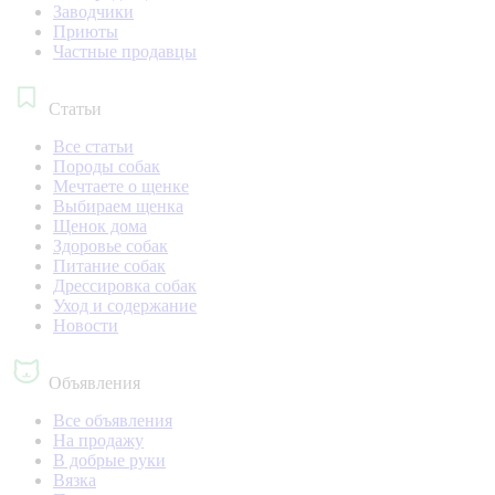
Заводчики
Приюты
Частные продавцы
Статьи
Все статьи
Породы собак
Мечтаете о щенке
Выбираем щенка
Щенок дома
Здоровье собак
Питание собак
Дрессировка собак
Уход и содержание
Новости
Объявления
Все объявления
На продажу
В добрые руки
Вязка