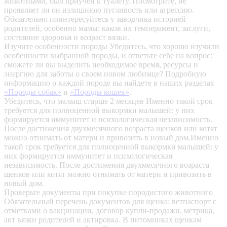
животными, был приучен к туалету. Посмотрите, не
проявляет ли он излишнюю пугливость или агрессию.
Обязательно поинтересуйтесь у заводчика историей
родителей, особенно мамы: каков их темперамент, заслуги,
состояние здоровья и возраст вязки.
Изучите особенности породы
Убедитесь, что хорошо изучили
особенности выбранной породы, и ответьте себе на вопрос:
сможете ли вы выделить необходимое время, ресурсы и
энергию для заботы о своем новом любимце? Подробную
информацию о каждой породе вы найдете в наших разделах
«Породы собак»
и
«Породы кошек»
.
Убедитесь, что малыш старше 2 месяцев
Именно такой срок
требуется для полноценной выкормки малышей: у них
формируется иммунитет и психологическая независимость.
После достижения двухмесячного возраста щенков или котят
можно отнимать от матери и привозить в новый дом.Именно
такой срок требуется для полноценной выкормки малышей: у
них формируется иммунитет и психологическая
независимость. После достижения двухмесячного возраста
щенков или котят можно отнимать от матери и привозить в
новый дом.
Проверьте документы при покупке породистого животного
Обязательный перечень документов для щенка: ветпаспорт с
отметками о вакцинации, договор купли-продажи, метрика,
акт вязки родителей и актировка. В питомниках щенкам