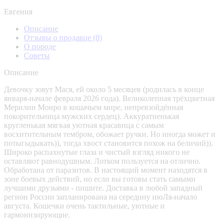
Евгения
Описание
Отзывы о продавце
(0)
О породе
Советы
Описание
Девочку зовут Мася, ей около 5 месяцев (родилась в конце
января-начале февраля 2026 года). Великолепная трёхцветная
Мерилин Монро в кошачьем мире, непревзойдённая
покорительница мужских сердец). Аккуратненькая
кругленькая мягкая уютная красавица с самым
восхитительным тембром, обожает ручки. Но иногда может и
потыгыдыкать)), тогда хвост становится похож на беличий)).
Широко распахнутые глаза и чистый взгляд никого не
оставляют равнодушным. Лотком пользуется на отлично.
Обработана от паразитов. В настоящий момент находятся в
зоне боевых действий, но если вы готовы стать самыми
лучшими друзьями - пишите. Доставка в любой западный
регион России запланирована на середину июЛя-начало
августа. Кошечки очень тактильные, уютные и
гармонизирующие.