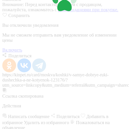
Внимание:
Перед контактированием с продавцом,
пожалуйста, ознакомьтесь с
рекомендациями при покупке.
Сохранить
Вы отключили уведомления
Мы не сможем отправить вам уведомление об изменении
цены
Включить
Поделиться
https://kinpet.ru/card/moskva/koshki/v-samye-dobrye-ruki-
dushechka-a-ne-kotyenok-123176/?
utm_source=linkcopy&utm_medium=referral&utm_campaign=sharec
Ссылка скопирована
Действия
Написать сообщение
Поделиться
Добавить в
избранное
Удалить из избранного
Пожаловаться на
объявление