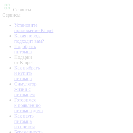
Сервисы
Сервисы
Установите
приложение Kinpet
Какая порода
подходит вам?
Подобрать
питомца
Подарки
от Kinpet
Как выбрать
и купить
питомца
Симулятор
жизни с
питомцем
Готовимся
к появлению
питомца дома
Как взять
питомца
из приюта
Беременность