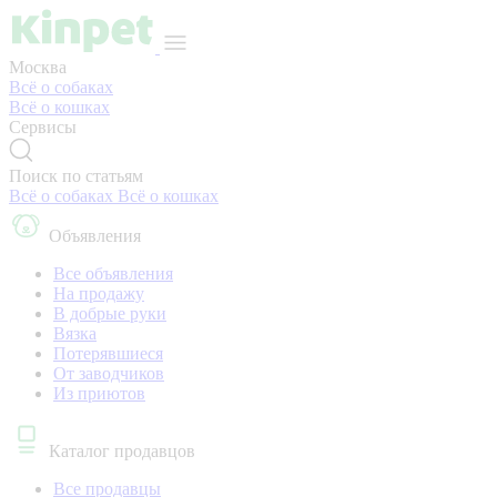
Москва
Всё о собаках
Всё о кошках
Сервисы
Поиск по статьям
Всё о собаках
Всё о кошках
Объявления
Все объявления
На продажу
В добрые руки
Вязка
Потерявшиеся
От заводчиков
Из приютов
Каталог продавцов
Все продавцы