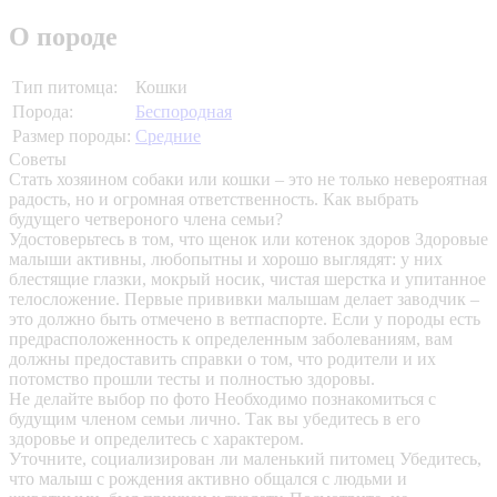
О породе
Тип питомца:
Кошки
Порода:
Беспородная
Размер породы:
Средние
Советы
Стать хозяином собаки или кошки – это не только невероятная
радость, но и огромная ответственность. Как выбрать
будущего четвероного члена семьи?
Удостоверьтесь в том, что щенок или котенок здоров
Здоровые
малыши активны, любопытны и хорошо выглядят: у них
блестящие глазки, мокрый носик, чистая шерстка и упитанное
телосложение. Первые прививки малышам делает заводчик –
это должно быть отмечено в ветпаспорте. Если у породы есть
предрасположенность к определенным заболеваниям, вам
должны предоставить справки о том, что родители и их
потомство прошли тесты и полностью здоровы.
Не делайте выбор по фото
Необходимо познакомиться с
будущим членом семьи лично. Так вы убедитесь в его
здоровье и определитесь с характером.
Уточните, социализирован ли маленький питомец
Убедитесь,
что малыш с рождения активно общался с людьми и