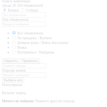
Поиск животных
среди 20 329 объявлений
Кошки
Собаки
Тип объявления
Все объявления
На продажу / Купить
Добрые руки / Взять бесплатно
Вязка
Потерялись / Найдены
Сбросить
Применить
Породы кошек
Выбрать все
Популярные
Каталог пород
Ничего не найдено
Укажите другую породу