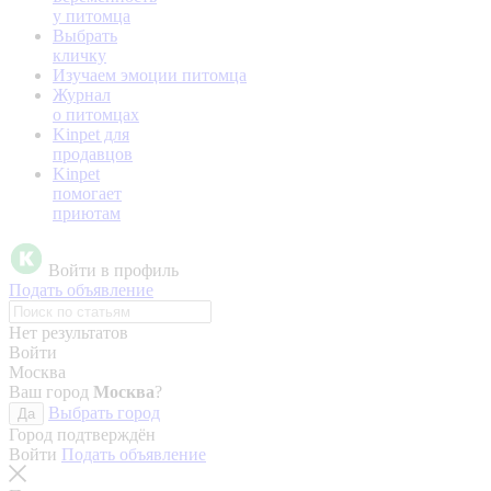
у питомца
Выбрать
кличку
Изучаем эмоции питомца
Журнал
о питомцах
Kinpet для
продавцов
Kinpet
помогает
приютам
Войти в профиль
Подать объявление
Нет результатов
Войти
Москва
Ваш город
Москва
?
Выбрать город
Да
Город подтверждён
Войти
Подать объявление