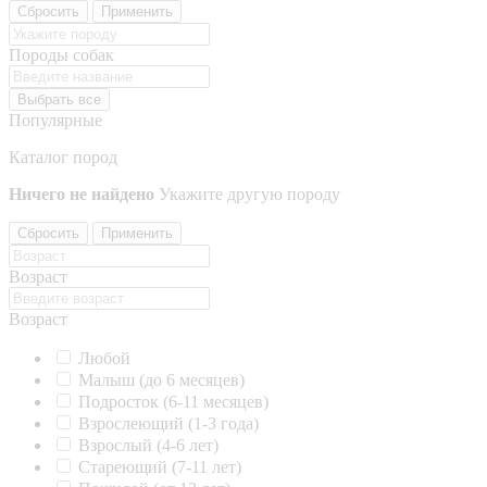
Сбросить
Применить
Породы собак
Выбрать все
Популярные
Каталог пород
Ничего не найдено
Укажите другую породу
Сбросить
Применить
Возраст
Возраст
Любой
Малыш (до 6 месяцев)
Подросток (6-11 месяцев)
Взрослеющий (1-3 года)
Взрослый (4-6 лет)
Стареющий (7-11 лет)