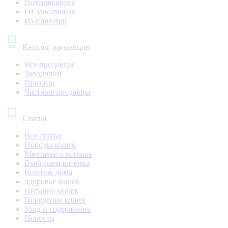
Потерявшиеся
От заводчиков
Из приютов
Каталог продавцов
Все продавцы
Заводчики
Приюты
Частные продавцы
Статьи
Все статьи
Породы кошек
Мечтаете о котенке
Выбираем котенка
Котенок дома
Здоровье кошек
Питание кошек
Поведение кошек
Уход и содержание
Новости