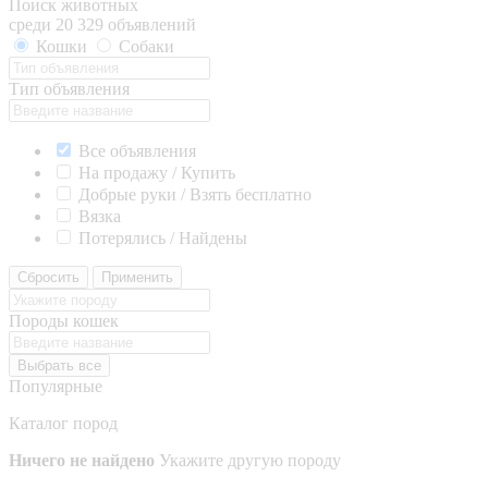
Поиск животных
среди 20 329 объявлений
Кошки
Собаки
Тип объявления
Все объявления
На продажу / Купить
Добрые руки / Взять бесплатно
Вязка
Потерялись / Найдены
Сбросить
Применить
Породы кошек
Выбрать все
Популярные
Каталог пород
Ничего не найдено
Укажите другую породу