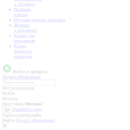
у питомца
Выбрать
кличку
Изучаем эмоции питомца
Журнал
о питомцах
Kinpet для
продавцов
Kinpet
помогает
приютам
Войти в профиль
Подать объявление
Нет результатов
Войти
Москва
Ваш город
Москва
?
Выбрать город
Да
Город подтверждён
Войти
Подать объявление