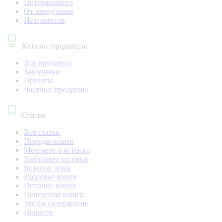
Потерявшиеся
От заводчиков
Из приютов
Каталог продавцов
Все продавцы
Заводчики
Приюты
Частные продавцы
Статьи
Все статьи
Породы кошек
Мечтаете о котенке
Выбираем котенка
Котенок дома
Здоровье кошек
Питание кошек
Поведение кошек
Уход и содержание
Новости