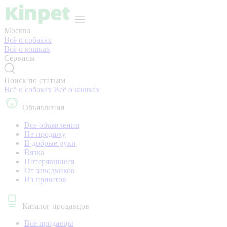
Москва
Всё о собаках
Всё о кошках
Сервисы
Поиск по статьям
Всё о собаках
Всё о кошках
Объявления
Все объявления
На продажу
В добрые руки
Вязка
Потерявшиеся
От заводчиков
Из приютов
Каталог продавцов
Все продавцы