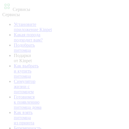
Сервисы
Сервисы
Установите
приложение Kinpet
Какая порода
подходит вам?
Подобрать
питомца
Подарки
от Kinpet
Как выбрать
и купить
питомца
Симулятор
жизни с
питомцем
Готовимся
к появлению
питомца дома
Как взять
питомца
из приюта
Беременность