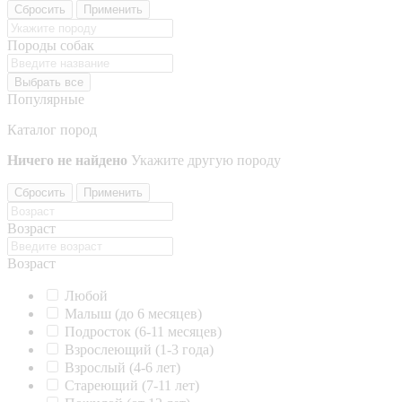
Сбросить
Применить
Породы собак
Выбрать все
Популярные
Каталог пород
Ничего не найдено
Укажите другую породу
Сбросить
Применить
Возраст
Возраст
Любой
Малыш (до 6 месяцев)
Подросток (6-11 месяцев)
Взрослеющий (1-3 года)
Взрослый (4-6 лет)
Стареющий (7-11 лет)