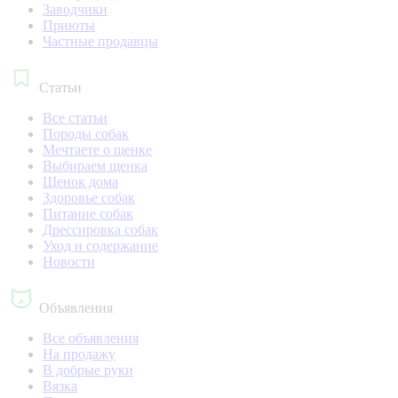
Заводчики
Приюты
Частные продавцы
Статьи
Все статьи
Породы собак
Мечтаете о щенке
Выбираем щенка
Щенок дома
Здоровье собак
Питание собак
Дрессировка собак
Уход и содержание
Новости
Объявления
Все объявления
На продажу
В добрые руки
Вязка