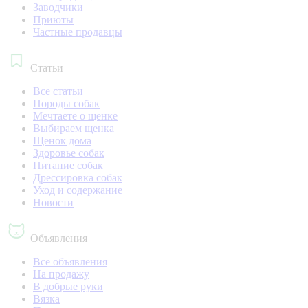
Заводчики
Приюты
Частные продавцы
Статьи
Все статьи
Породы собак
Мечтаете о щенке
Выбираем щенка
Щенок дома
Здоровье собак
Питание собак
Дрессировка собак
Уход и содержание
Новости
Объявления
Все объявления
На продажу
В добрые руки
Вязка