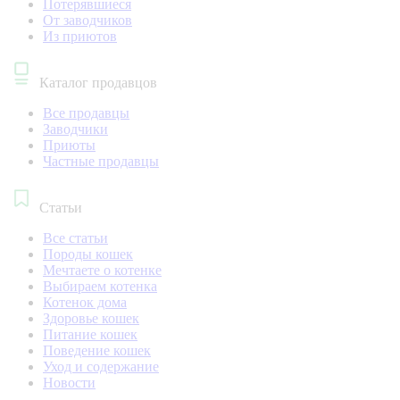
Потерявшиеся
От заводчиков
Из приютов
Каталог продавцов
Все продавцы
Заводчики
Приюты
Частные продавцы
Статьи
Все статьи
Породы кошек
Мечтаете о котенке
Выбираем котенка
Котенок дома
Здоровье кошек
Питание кошек
Поведение кошек
Уход и содержание
Новости