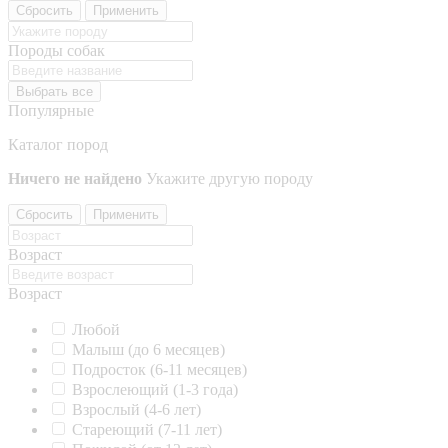
Сбросить
Применить
Породы собак
Выбрать все
Популярные
Каталог пород
Ничего не найдено
Укажите другую породу
Сбросить
Применить
Возраст
Возраст
Любой
Малыш (до 6 месяцев)
Подросток (6-11 месяцев)
Взрослеющий (1-3 года)
Взрослый (4-6 лет)
Стареющий (7-11 лет)