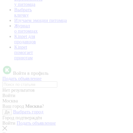
у питомца
Выбрать
кличку
Изучаем эмоции питомца
Журнал
о питомцах
Kinpet для
продавцов
Kinpet
помогает
приютам
Войти в профиль
Подать объявление
Нет результатов
Войти
Москва
Ваш город
Москва
?
Выбрать город
Да
Город подтверждён
Войти
Подать объявление