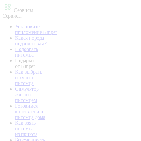
Сервисы
Сервисы
Установите
приложение Kinpet
Какая порода
подходит вам?
Подобрать
питомца
Подарки
от Kinpet
Как выбрать
и купить
питомца
Симулятор
жизни с
питомцем
Готовимся
к появлению
питомца дома
Как взять
питомца
из приюта
Беременность