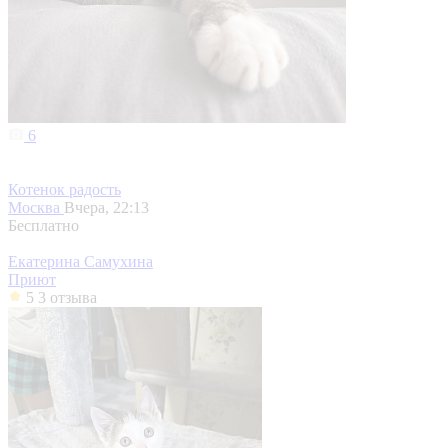
6
Котенок радость
Москва
Вчера, 22:13
Бесплатно
Екатерина Самухина
Приют
5
3 отзыва