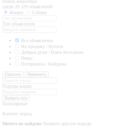
Поиск животных
среди 20 329 объявлений
Кошки
Собаки
Тип объявления
Все объявления
На продажу / Купить
Добрые руки / Взять бесплатно
Вязка
Потерялись / Найдены
Сбросить
Применить
Породы кошек
Выбрать все
Популярные
Каталог пород
Ничего не найдено
Укажите другую породу