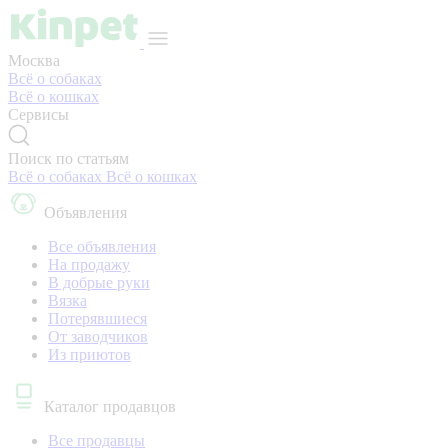
Москва
Всё о собаках
Всё о кошках
Сервисы
Поиск по статьям
Всё о собаках
Всё о кошках
Объявления
Все объявления
На продажу
В добрые руки
Вязка
Потерявшиеся
От заводчиков
Из приютов
Каталог продавцов
Все продавцы