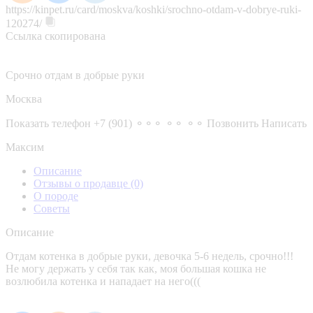
https://kinpet.ru/card/moskva/koshki/srochno-otdam-v-dobrye-ruki-
120274/
Ссылка скопирована
Срочно отдам в добрые руки
Москва
Показать телефон
+7 (901) ⚬⚬⚬ ⚬⚬ ⚬⚬
Позвонить
Написать
Максим
Описание
Отзывы о продавце
(0)
О породе
Советы
Описание
Отдам котенка в добрые руки, девочка 5-6 недель, срочно!!!
Не могу держать у себя так как, моя большая кошка не
возлюбила котенка и нападает на него(((