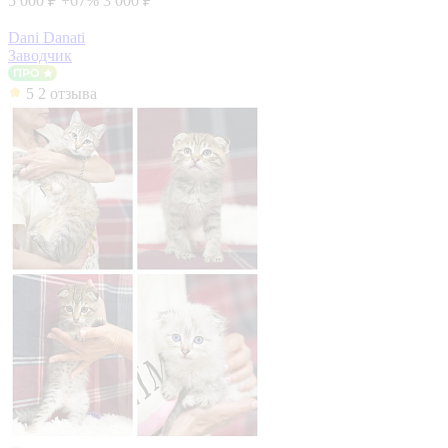
5 000 ₽
+67%
3 000 ₽
Dani Danati
Заводчик
5
2 отзыва