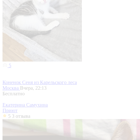
5
Коненок Сеня из Карельского леса
Москва
Вчера, 22:13
Бесплатно
Екатерина Самухина
Приют
5
3 отзыва