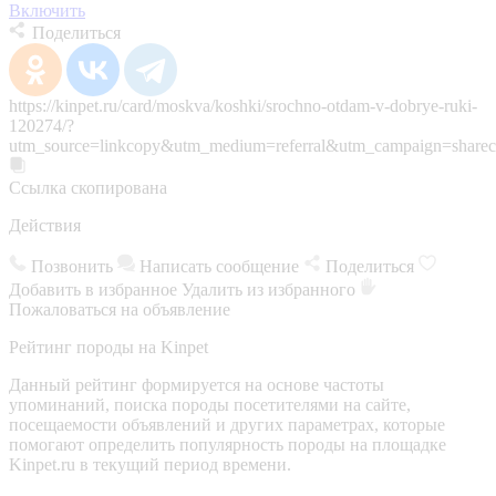
Включить
Поделиться
https://kinpet.ru/card/moskva/koshki/srochno-otdam-v-dobrye-ruki-
120274/?
utm_source=linkcopy&utm_medium=referral&utm_campaign=sharec
Ссылка скопирована
Действия
Позвонить
Написать сообщение
Поделиться
Добавить в избранное
Удалить из избранного
Пожаловаться на объявление
Рейтинг породы на Kinpet
Данный рейтинг формируется на основе частоты
упоминаний, поиска породы посетителями на сайте,
посещаемости объявлений и других параметрах, которые
помогают определить популярность породы на площадке
Kinpet.ru в текущий период времени.