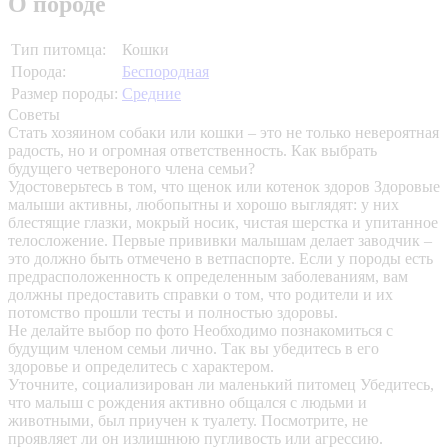
О породе
Тип питомца:
Кошки
Порода:
Беспородная
Размер породы:
Средние
Советы
Стать хозяином собаки или кошки – это не только невероятная
радость, но и огромная ответственность. Как выбрать
будущего четвероного члена семьи?
Удостоверьтесь в том, что щенок или котенок здоров
Здоровые
малыши активны, любопытны и хорошо выглядят: у них
блестящие глазки, мокрый носик, чистая шерстка и упитанное
телосложение. Первые прививки малышам делает заводчик –
это должно быть отмечено в ветпаспорте. Если у породы есть
предрасположенность к определенным заболеваниям, вам
должны предоставить справки о том, что родители и их
потомство прошли тесты и полностью здоровы.
Не делайте выбор по фото
Необходимо познакомиться с
будущим членом семьи лично. Так вы убедитесь в его
здоровье и определитесь с характером.
Уточните, социализирован ли маленький питомец
Убедитесь,
что малыш с рождения активно общался с людьми и
животными, был приучен к туалету. Посмотрите, не
проявляет ли он излишнюю пугливость или агрессию.