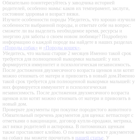
Обязательно поинтересуйтесь у заводчика историей
родителей, особенно мамы: каков их темперамент, заслуги,
состояние здоровья и возраст вязки.
Изучите особенности породы
Убедитесь, что хорошо изучили
особенности выбранной породы, и ответьте себе на вопрос:
сможете ли вы выделить необходимое время, ресурсы и
энергию для заботы о своем новом любимце? Подробную
информацию о каждой породе вы найдете в наших разделах
«Породы собак»
и
«Породы кошек»
.
Убедитесь, что малыш старше 2 месяцев
Именно такой срок
требуется для полноценной выкормки малышей: у них
формируется иммунитет и психологическая независимость.
После достижения двухмесячного возраста щенков или котят
можно отнимать от матери и привозить в новый дом.Именно
такой срок требуется для полноценной выкормки малышей: у
них формируется иммунитет и психологическая
независимость. После достижения двухмесячного возраста
щенков или котят можно отнимать от матери и привозить в
новый дом.
Проверьте документы при покупке породистого животного
Обязательный перечень документов для щенка: ветпаспорт с
отметками о вакцинации, договор купли-продажи, метрика,
акт вязки родителей и актировка. В питомниках щенкам
также проставляют клеймо. О полном комплекте документов
на собаку вы можете прочитать в
нашей статье
.
У