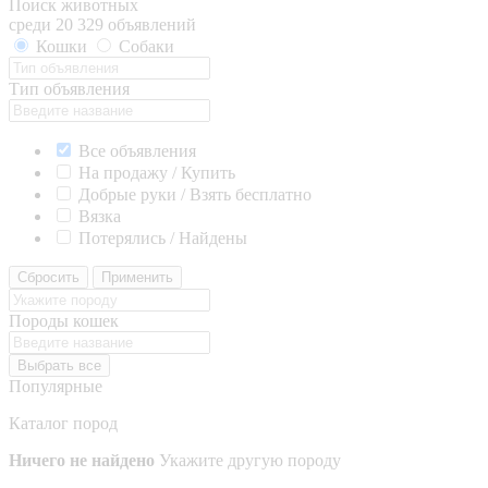
Поиск животных
среди 20 329 объявлений
Кошки
Собаки
Тип объявления
Все объявления
На продажу / Купить
Добрые руки / Взять бесплатно
Вязка
Потерялись / Найдены
Сбросить
Применить
Породы кошек
Выбрать все
Популярные
Каталог пород
Ничего не найдено
Укажите другую породу