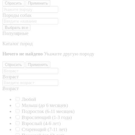
Сбросить
Применить
Породы собак
Выбрать все
Популярные
Каталог пород
Ничего не найдено
Укажите другую породу
Сбросить
Применить
Возраст
Возраст
Любой
Малыш (до 6 месяцев)
Подросток (6-11 месяцев)
Взрослеющий (1-3 года)
Взрослый (4-6 лет)
Стареющий (7-11 лет)