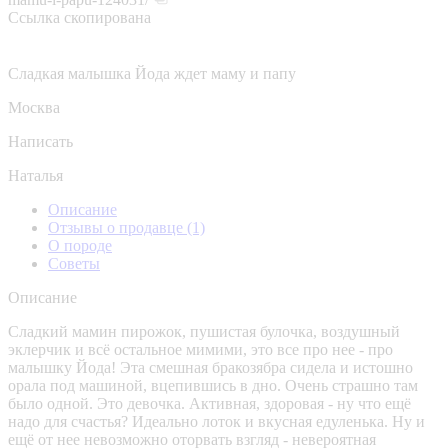
Ссылка скопирована
Сладкая малышка Йода ждет маму и папу
Москва
Написать
Наталья
Описание
Отзывы о продавце
(1)
О породе
Советы
Описание
Сладкий мамин пирожок, пушистая булочка, воздушный
эклерчик и всё остальное мимими, это все про нее - про
малышку Йода! Эта смешная бракозябра сидела и истошно
орала под машиной, вцепившись в дно. Очень страшно там
было одной. Это девочка. Активная, здоровая - ну что ещё
надо для счастья? Идеально лоток и вкусная едуленька. Ну и
ещё от нее невозможно оторвать взгляд - невероятная