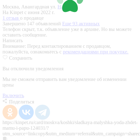
Москва, Авангардная ул.
На карте
На Kinpet c июня 2022 г.
1 отзыв
о продавце
Завершено 147 объявлений
Еще 93 активных
Телефон скрыт, т.к. объявление уже в архиве. Но вы можете
оставить сообщение.
Написать
Внимание:
Перед контактированием с продавцом,
пожалуйста, ознакомьтесь с
рекомендациями при покупке.
Сохранить
Вы отключили уведомления
Мы не сможем отправить вам уведомление об изменении
цены
Включить
Поделиться
https://kinpet.ru/card/moskva/koshki/sladkaya-malyshka-yoda-zhdet-
mamu-i-papu-124031/?
utm_source=linkcopy&utm_medium=referral&utm_campaign=sharec