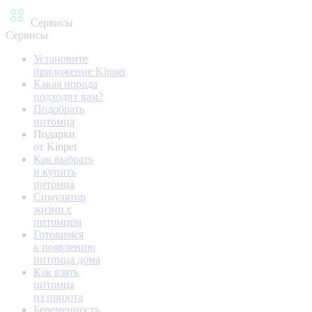
Сервисы
Сервисы
Установите
приложение Kinpet
Какая порода
подходит вам?
Подобрать
питомца
Подарки
от Kinpet
Как выбрать
и купить
питомца
Симулятор
жизни с
питомцем
Готовимся
к появлению
питомца дома
Как взять
питомца
из приюта
Беременность