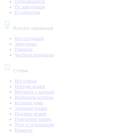
Потерявшиеся
От заводчиков
Из приютов
Каталог продавцов
Все продавцы
Заводчики
Приюты
Частные продавцы
Статьи
Все статьи
Породы кошек
Мечтаете о котенке
Выбираем котенка
Котенок дома
Здоровье кошек
Питание кошек
Поведение кошек
Уход и содержание
Новости