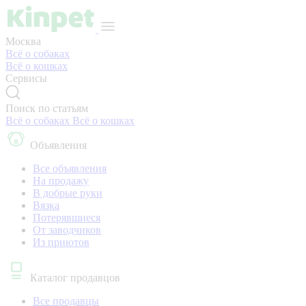
Москва
Всё о собаках
Всё о кошках
Сервисы
Поиск по статьям
Всё о собаках
Всё о кошках
Объявления
Все объявления
На продажу
В добрые руки
Вязка
Потерявшиеся
От заводчиков
Из приютов
Каталог продавцов
Все продавцы