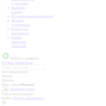
у питомца
Выбрать
кличку
Изучаем эмоции питомца
Журнал
о питомцах
Kinpet для
продавцов
Kinpet
помогает
приютам
Войти в профиль
Подать объявление
Нет результатов
Войти
Москва
Ваш город
Москва
?
Выбрать город
Да
Город подтверждён
Войти
Подать объявление