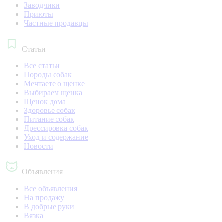
Заводчики
Приюты
Частные продавцы
Статьи
Все статьи
Породы собак
Мечтаете о щенке
Выбираем щенка
Щенок дома
Здоровье собак
Питание собак
Дрессировка собак
Уход и содержание
Новости
Объявления
Все объявления
На продажу
В добрые руки
Вязка