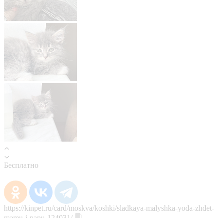
Бесплатно
https://kinpet.ru/card/moskva/koshki/sladkaya-malyshka-yoda-zhdet-
mamu-i-papu-124031/