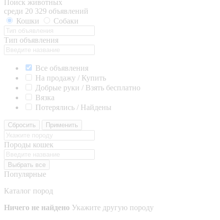
Поиск животных
среди 20 329 объявлений
Кошки
Собаки
Тип объявления
Все объявления
На продажу / Купить
Добрые руки / Взять бесплатно
Вязка
Потерялись / Найдены
Сбросить
Применить
Породы кошек
Выбрать все
Популярные
Каталог пород
Ничего не найдено
Укажите другую породу