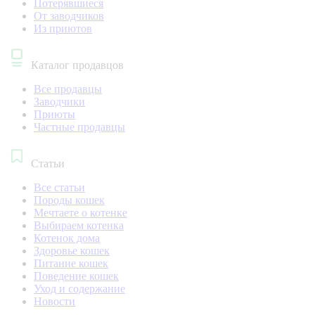
Потерявшиеся
От заводчиков
Из приютов
Каталог продавцов
Все продавцы
Заводчики
Приюты
Частные продавцы
Статьи
Все статьи
Породы кошек
Мечтаете о котенке
Выбираем котенка
Котенок дома
Здоровье кошек
Питание кошек
Поведение кошек
Уход и содержание
Новости