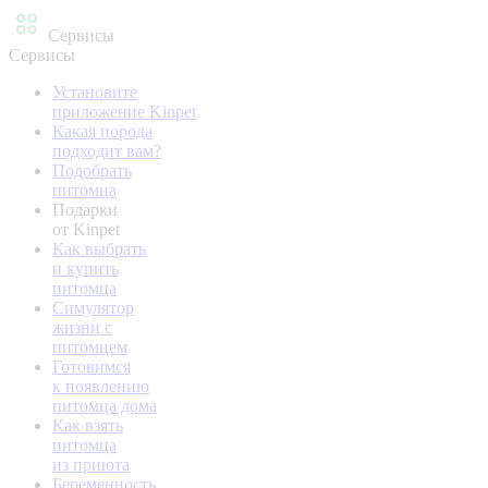
Сервисы
Сервисы
Установите
приложение Kinpet
Какая порода
подходит вам?
Подобрать
питомца
Подарки
от Kinpet
Как выбрать
и купить
питомца
Симулятор
жизни с
питомцем
Готовимся
к появлению
питомца дома
Как взять
питомца
из приюта
Беременность