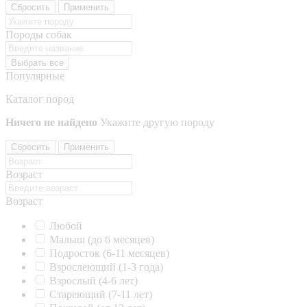
Сбросить
Применить
Породы собак
Выбрать все
Популярные
Каталог пород
Ничего не найдено
Укажите другую породу
Сбросить
Применить
Возраст
Возраст
Любой
Малыш (до 6 месяцев)
Подросток (6-11 месяцев)
Взрослеющий (1-3 года)
Взрослый (4-6 лет)
Стареющий (7-11 лет)