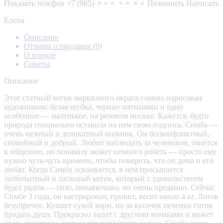
Показать телефон
+7 (965) ⚬⚬⚬ ⚬⚬ ⚬⚬
Позвонить
Написать
Елена
Описание
Отзывы о продавце
(9)
О породе
Советы
Описание
Этот статный котик маркизного окраса словно нарисован
художником: белая шубка, черные пятнышки и одно
особенное — маленькое, на розовом носике. Кажется, будто
природа специально оставила на нем свою подпись. Симба —
очень нежный и деликатный мальчик. Он бесконфликтный,
спокойный и добрый. Любит наблюдать за человеком, тянется
к общению, но поначалу может немного робеть — просто ему
нужно чуть-чуть времени, чтобы поверить, что он дома и его
любят. Когда Симба осваивается, в нем просыпается
любопытный и ласковый котик, который с удовольствием
будет рядом — тихо, ненавязчиво, но очень преданно. Сейчас
Симбе 3 года, он кастрирован, привит, весит около 4 кг. Лоток
безупречен. Кушает сухой корм, но за кусочек печенки готов
продать душу. Прекрасно ладит с другими котиками и может