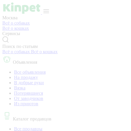
Москва
Всё о собаках
Всё о кошках
Сервисы
Поиск по статьям
Всё о собаках
Всё о кошках
Объявления
Все объявления
На продажу
В добрые руки
Вязка
Потерявшиеся
От заводчиков
Из приютов
Каталог продавцов
Все продавцы