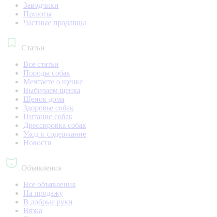
Заводчики
Приюты
Частные продавцы
Статьи
Все статьи
Породы собак
Мечтаете о щенке
Выбираем щенка
Щенок дома
Здоровье собак
Питание собак
Дрессировка собак
Уход и содержание
Новости
Объявления
Все объявления
На продажу
В добрые руки
Вязка