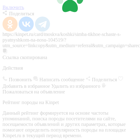
Включить
Поделиться
https://kinpet.ru/card/moskva/koshki/simba-tikhoe-schaste-s-
pyatnyshkom-na-nosu-104519/?
utm_source=linkcopy&utm_medium=referral&utm_campaign=sharec
Ссылка скопирована
Действия
Позвонить
Написать сообщение
Поделиться
Добавить в избранное
Удалить из избранного
Пожаловаться на объявление
Рейтинг породы на Kinpet
Данный рейтинг формируется на основе частоты
упоминаний, поиска породы посетителями на сайте,
посещаемости объявлений и других параметрах, которые
помогают определить популярность породы на площадке
Kinpet.ru в текущий период времени.