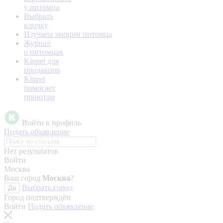
у питомца
Выбрать
кличку
Изучаем эмоции питомца
Журнал
о питомцах
Kinpet для
продавцов
Kinpet
помогает
приютам
Войти в профиль
Подать объявление
Нет результатов
Войти
Москва
Ваш город
Москва
?
Выбрать город
Да
Город подтверждён
Войти
Подать объявление