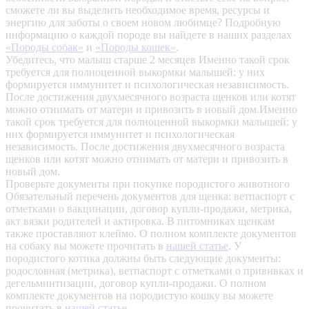
сможете ли вы выделить необходимое время, ресурсы и
энергию для заботы о своем новом любимце? Подробную
информацию о каждой породе вы найдете в наших разделах
«Породы собак»
и
«Породы кошек»
.
Убедитесь, что малыш старше 2 месяцев
Именно такой срок
требуется для полноценной выкормки малышей: у них
формируется иммунитет и психологическая независимость.
После достижения двухмесячного возраста щенков или котят
можно отнимать от матери и привозить в новый дом.Именно
такой срок требуется для полноценной выкормки малышей: у
них формируется иммунитет и психологическая
независимость. После достижения двухмесячного возраста
щенков или котят можно отнимать от матери и привозить в
новый дом.
Проверьте документы при покупке породистого животного
Обязательный перечень документов для щенка: ветпаспорт с
отметками о вакцинации, договор купли-продажи, метрика,
акт вязки родителей и актировка. В питомниках щенкам
также проставляют клеймо. О полном комплекте документов
на собаку вы можете прочитать в
нашей статье
.
У
породистого котика должны быть следующие документы:
родословная (метрика), ветпаспорт с отметками о прививках и
дегельминтизации, договор купли-продажи. О полном
комплекте документов на породистую кошку вы можете
прочитать в
нашей статье
.