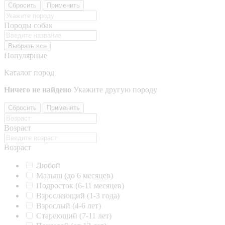
Сбросить
Применить
Породы собак
Выбрать все
Популярные
Каталог пород
Ничего не найдено
Укажите другую породу
Сбросить
Применить
Возраст
Возраст
Любой
Малыш (до 6 месяцев)
Подросток (6-11 месяцев)
Взрослеющий (1-3 года)
Взрослый (4-6 лет)
Стареющий (7-11 лет)