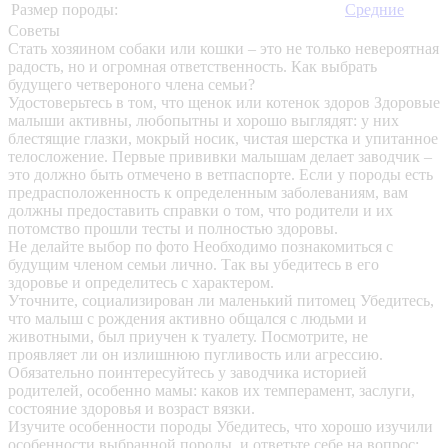
Размер породы:
Средние
Советы
Стать хозяином собаки или кошки – это не только невероятная
радость, но и огромная ответственность. Как выбрать
будущего четвероного члена семьи?
Удостоверьтесь в том, что щенок или котенок здоров
Здоровые
малыши активны, любопытны и хорошо выглядят: у них
блестящие глазки, мокрый носик, чистая шерстка и упитанное
телосложение. Первые прививки малышам делает заводчик –
это должно быть отмечено в ветпаспорте. Если у породы есть
предрасположенность к определенным заболеваниям, вам
должны предоставить справки о том, что родители и их
потомство прошли тесты и полностью здоровы.
Не делайте выбор по фото
Необходимо познакомиться с
будущим членом семьи лично. Так вы убедитесь в его
здоровье и определитесь с характером.
Уточните, социализирован ли маленький питомец
Убедитесь,
что малыш с рождения активно общался с людьми и
животными, был приучен к туалету. Посмотрите, не
проявляет ли он излишнюю пугливость или агрессию.
Обязательно поинтересуйтесь у заводчика историей
родителей, особенно мамы: каков их темперамент, заслуги,
состояние здоровья и возраст вязки.
Изучите особенности породы
Убедитесь, что хорошо изучили
особенности выбранной породы, и ответьте себе на вопрос: