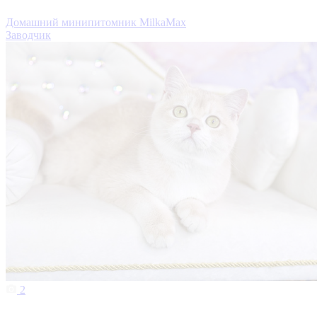
Домашний минипитомник MilkaMax
Заводчик
2