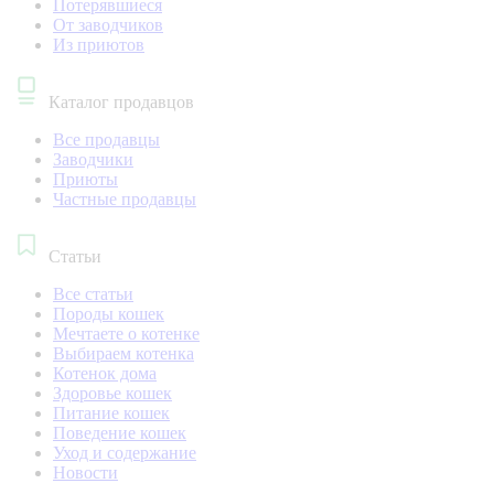
Потерявшиеся
От заводчиков
Из приютов
Каталог продавцов
Все продавцы
Заводчики
Приюты
Частные продавцы
Статьи
Все статьи
Породы кошек
Мечтаете о котенке
Выбираем котенка
Котенок дома
Здоровье кошек
Питание кошек
Поведение кошек
Уход и содержание
Новости