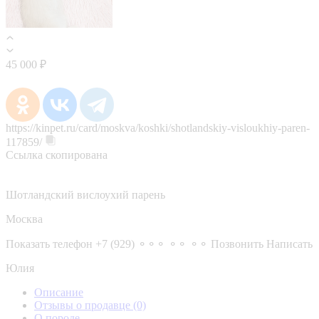
45 000 ₽
https://kinpet.ru/card/moskva/koshki/shotlandskiy-visloukhiy-paren-
117859/
Ссылка скопирована
Шотландский вислоухий парень
Москва
Показать телефон
+7 (929) ⚬⚬⚬ ⚬⚬ ⚬⚬
Позвонить
Написать
Юлия
Описание
Отзывы о продавце
(0)
О породе