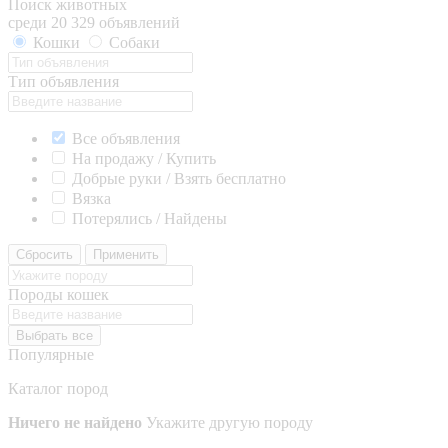
Поиск животных
среди 20 329 объявлений
Кошки
Собаки
Тип объявления
Все объявления
На продажу / Купить
Добрые руки / Взять бесплатно
Вязка
Потерялись / Найдены
Сбросить
Применить
Породы кошек
Выбрать все
Популярные
Каталог пород
Ничего не найдено
Укажите другую породу