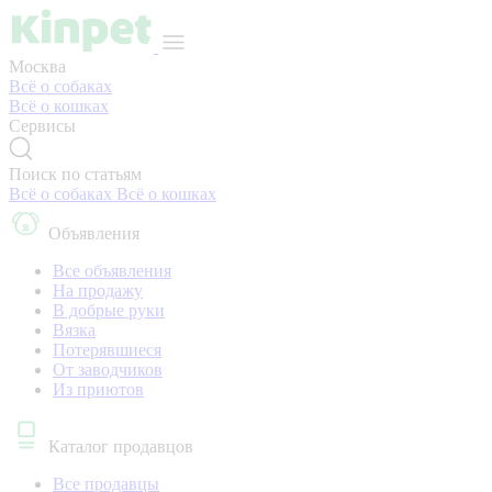
Москва
Всё о собаках
Всё о кошках
Сервисы
Поиск по статьям
Всё о собаках
Всё о кошках
Объявления
Все объявления
На продажу
В добрые руки
Вязка
Потерявшиеся
От заводчиков
Из приютов
Каталог продавцов
Все продавцы