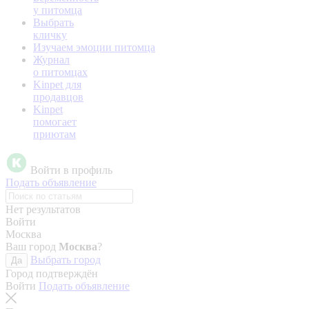
у питомца
Выбрать
кличку
Изучаем эмоции питомца
Журнал
о питомцах
Kinpet для
продавцов
Kinpet
помогает
приютам
Войти в профиль
Подать объявление
Нет результатов
Войти
Москва
Ваш город
Москва
?
Выбрать город
Да
Город подтверждён
Войти
Подать объявление