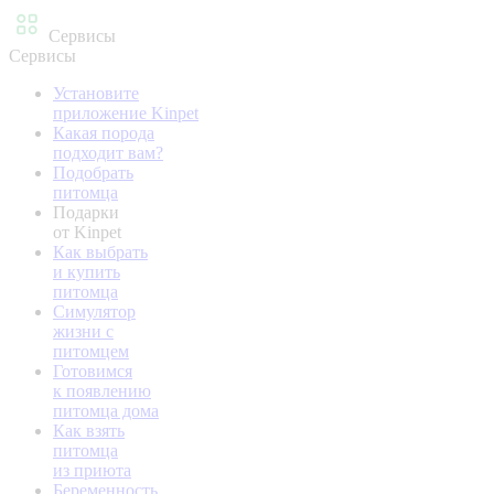
Сервисы
Сервисы
Установите
приложение Kinpet
Какая порода
подходит вам?
Подобрать
питомца
Подарки
от Kinpet
Как выбрать
и купить
питомца
Симулятор
жизни с
питомцем
Готовимся
к появлению
питомца дома
Как взять
питомца
из приюта
Беременность