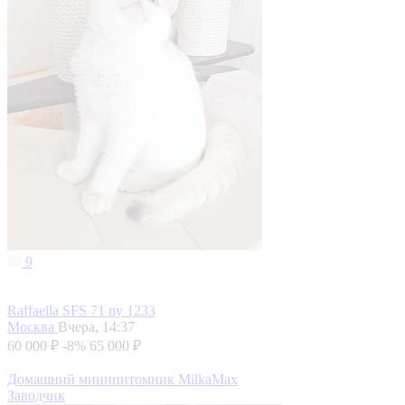
9
Raffaella SFS 71 ny 1233
Москва
Вчера, 14:37
60 000 ₽
-8%
65 000 ₽
Домашний минипитомник MilkaMax
Заводчик