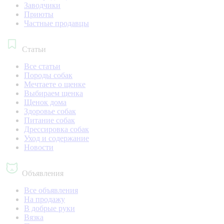
Заводчики
Приюты
Частные продавцы
Статьи
Все статьи
Породы собак
Мечтаете о щенке
Выбираем щенка
Щенок дома
Здоровье собак
Питание собак
Дрессировка собак
Уход и содержание
Новости
Объявления
Все объявления
На продажу
В добрые руки
Вязка