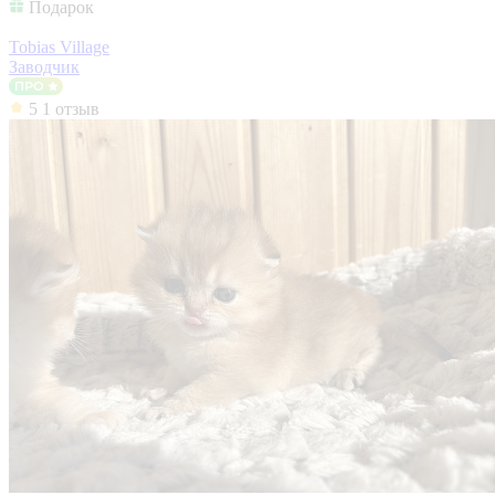
Подарок
Tobias Village
Заводчик
5
1 отзыв