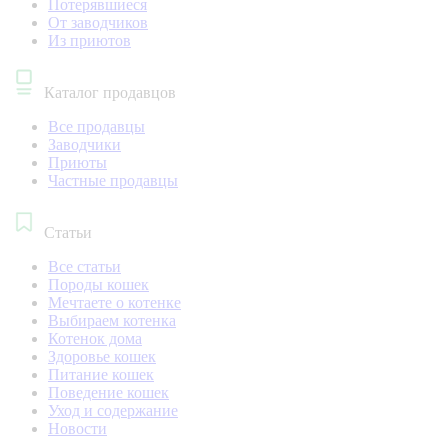
Потерявшиеся
От заводчиков
Из приютов
Каталог продавцов
Все продавцы
Заводчики
Приюты
Частные продавцы
Статьи
Все статьи
Породы кошек
Мечтаете о котенке
Выбираем котенка
Котенок дома
Здоровье кошек
Питание кошек
Поведение кошек
Уход и содержание
Новости