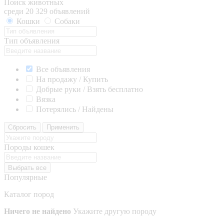
Поиск животных
среди 20 329 объявлений
Кошки
Собаки
Тип объявления
Все объявления
На продажу / Купить
Добрые руки / Взять бесплатно
Вязка
Потерялись / Найдены
Сбросить
Применить
Породы кошек
Выбрать все
Популярные
Каталог пород
Ничего не найдено
Укажите другую породу