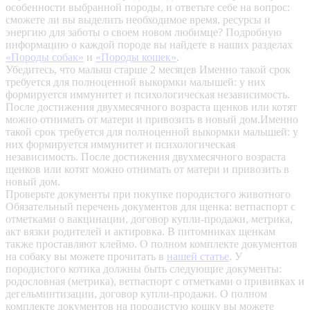
особенности выбранной породы, и ответьте себе на вопрос:
сможете ли вы выделить необходимое время, ресурсы и
энергию для заботы о своем новом любимце? Подробную
информацию о каждой породе вы найдете в наших разделах
«Породы собак»
и
«Породы кошек»
.
Убедитесь, что малыш старше 2 месяцев
Именно такой срок
требуется для полноценной выкормки малышей: у них
формируется иммунитет и психологическая независимость.
После достижения двухмесячного возраста щенков или котят
можно отнимать от матери и привозить в новый дом.Именно
такой срок требуется для полноценной выкормки малышей: у
них формируется иммунитет и психологическая
независимость. После достижения двухмесячного возраста
щенков или котят можно отнимать от матери и привозить в
новый дом.
Проверьте документы при покупке породистого животного
Обязательный перечень документов для щенка: ветпаспорт с
отметками о вакцинации, договор купли-продажи, метрика,
акт вязки родителей и актировка. В питомниках щенкам
также проставляют клеймо. О полном комплекте документов
на собаку вы можете прочитать в
нашей статье
.
У
породистого котика должны быть следующие документы:
родословная (метрика), ветпаспорт с отметками о прививках и
дегельминтизации, договор купли-продажи. О полном
комплекте документов на породистую кошку вы можете