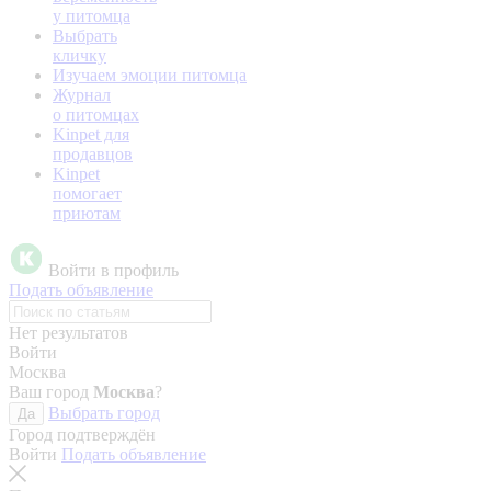
у питомца
Выбрать
кличку
Изучаем эмоции питомца
Журнал
о питомцах
Kinpet для
продавцов
Kinpet
помогает
приютам
Войти в профиль
Подать объявление
Нет результатов
Войти
Москва
Ваш город
Москва
?
Выбрать город
Да
Город подтверждён
Войти
Подать объявление