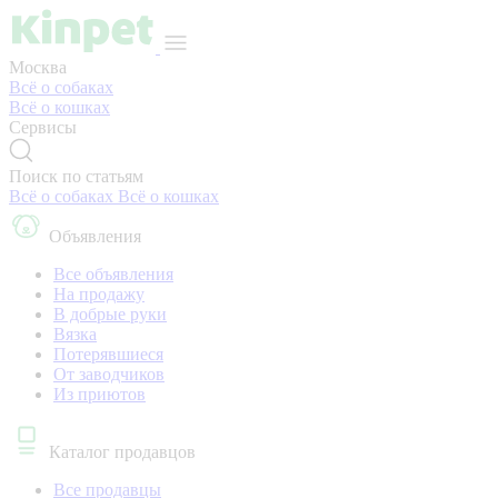
Москва
Всё о собаках
Всё о кошках
Сервисы
Поиск по статьям
Всё о собаках
Всё о кошках
Объявления
Все объявления
На продажу
В добрые руки
Вязка
Потерявшиеся
От заводчиков
Из приютов
Каталог продавцов
Все продавцы