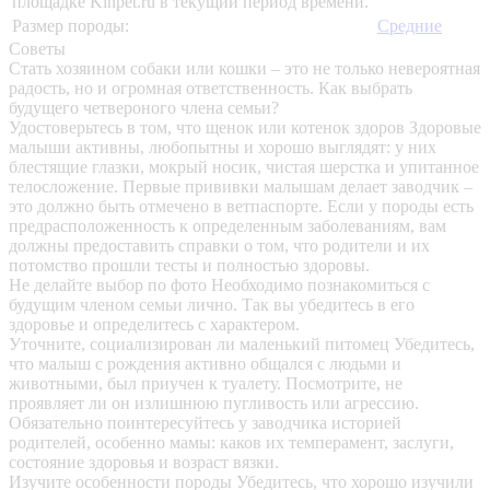
площадке Kinpet.ru в текущий период времени.
Размер породы:
Средние
Советы
Стать хозяином собаки или кошки – это не только невероятная
радость, но и огромная ответственность. Как выбрать
будущего четвероного члена семьи?
Удостоверьтесь в том, что щенок или котенок здоров
Здоровые
малыши активны, любопытны и хорошо выглядят: у них
блестящие глазки, мокрый носик, чистая шерстка и упитанное
телосложение. Первые прививки малышам делает заводчик –
это должно быть отмечено в ветпаспорте. Если у породы есть
предрасположенность к определенным заболеваниям, вам
должны предоставить справки о том, что родители и их
потомство прошли тесты и полностью здоровы.
Не делайте выбор по фото
Необходимо познакомиться с
будущим членом семьи лично. Так вы убедитесь в его
здоровье и определитесь с характером.
Уточните, социализирован ли маленький питомец
Убедитесь,
что малыш с рождения активно общался с людьми и
животными, был приучен к туалету. Посмотрите, не
проявляет ли он излишнюю пугливость или агрессию.
Обязательно поинтересуйтесь у заводчика историей
родителей, особенно мамы: каков их темперамент, заслуги,
состояние здоровья и возраст вязки.
Изучите особенности породы
Убедитесь, что хорошо изучили