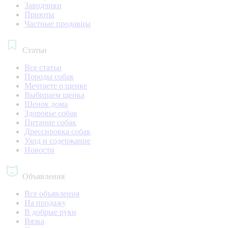
Заводчики
Приюты
Частные продавцы
Статьи
Все статьи
Породы собак
Мечтаете о щенке
Выбираем щенка
Щенок дома
Здоровье собак
Питание собак
Дрессировка собак
Уход и содержание
Новости
Объявления
Все объявления
На продажу
В добрые руки
Вязка