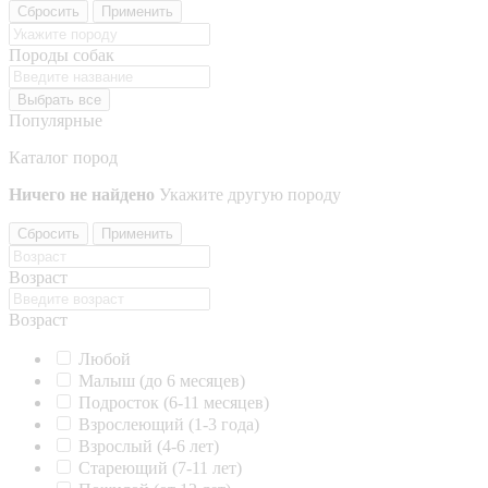
Сбросить
Применить
Породы собак
Выбрать все
Популярные
Каталог пород
Ничего не найдено
Укажите другую породу
Сбросить
Применить
Возраст
Возраст
Любой
Малыш (до 6 месяцев)
Подросток (6-11 месяцев)
Взрослеющий (1-3 года)
Взрослый (4-6 лет)
Стареющий (7-11 лет)