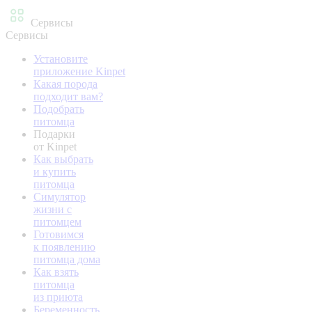
Сервисы
Сервисы
Установите
приложение Kinpet
Какая порода
подходит вам?
Подобрать
питомца
Подарки
от Kinpet
Как выбрать
и купить
питомца
Симулятор
жизни с
питомцем
Готовимся
к появлению
питомца дома
Как взять
питомца
из приюта
Беременность