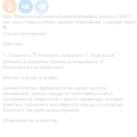
https://kinpet.ru/card/moskva/koshki/shotlandskie-kotyata-123847/?
utm_source=linkcopy&utm_medium=referral&utm_campaign=sharec
Ссылка скопирована
Действия
Позвонить
Написать сообщение
Поделиться
Добавить в избранное
Удалить из избранного
Пожаловаться на объявление
Рейтинг породы на Kinpet
Данный рейтинг формируется на основе частоты
упоминаний, поиска породы посетителями на сайте,
посещаемости объявлений и других параметрах, которые
помогают определить популярность породы на площадке
Kinpet.ru в текущий период времени.
Объявления пользователя