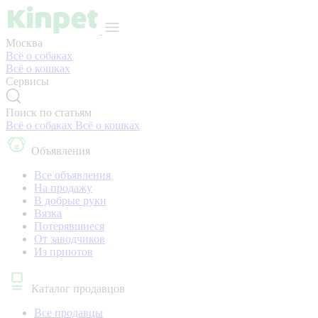
Москва
Всё о собаках
Всё о кошках
Сервисы
Поиск по статьям
Всё о собаках
Всё о кошках
Объявления
Все объявления
На продажу
В добрые руки
Вязка
Потерявшиеся
От заводчиков
Из приютов
Каталог продавцов
Все продавцы