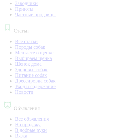
Заводчики
Приюты
Частные продавцы
Статьи
Все статьи
Породы собак
Мечтаете о щенке
Выбираем щенка
Щенок дома
Здоровье собак
Питание собак
Дрессировка собак
Уход и содержание
Новости
Объявления
Все объявления
На продажу
В добрые руки
Вязка