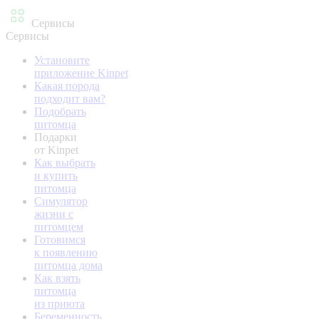
Сервисы
Сервисы
Установите
приложение Kinpet
Какая порода
подходит вам?
Подобрать
питомца
Подарки
от Kinpet
Как выбрать
и купить
питомца
Симулятор
жизни с
питомцем
Готовимся
к появлению
питомца дома
Как взять
питомца
из приюта
Беременность