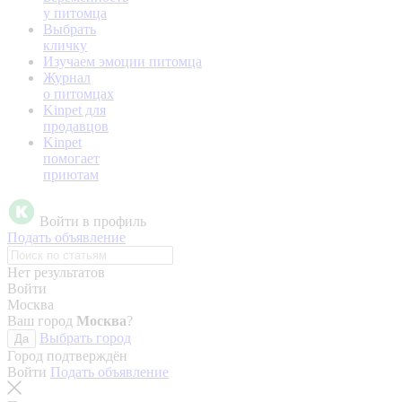
у питомца
Выбрать
кличку
Изучаем эмоции питомца
Журнал
о питомцах
Kinpet для
продавцов
Kinpet
помогает
приютам
Войти в профиль
Подать объявление
Нет результатов
Войти
Москва
Ваш город
Москва
?
Выбрать город
Да
Город подтверждён
Войти
Подать объявление