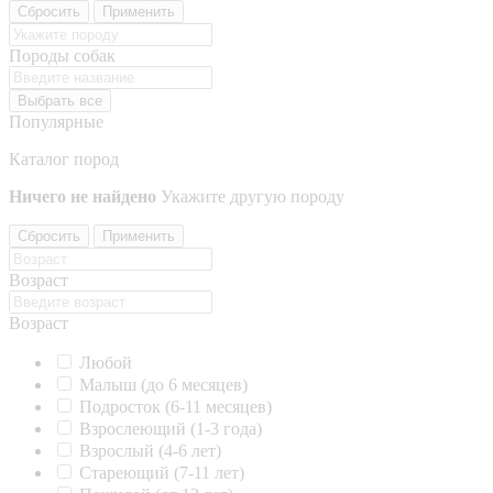
Сбросить
Применить
Породы собак
Выбрать все
Популярные
Каталог пород
Ничего не найдено
Укажите другую породу
Сбросить
Применить
Возраст
Возраст
Любой
Малыш (до 6 месяцев)
Подросток (6-11 месяцев)
Взрослеющий (1-3 года)
Взрослый (4-6 лет)
Стареющий (7-11 лет)