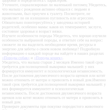
здоровье и определитесь с характером.
Уточните, социализирован ли маленький питомец
Убедитесь,
что малыш с рождения активно общался с людьми и
животными, был приучен к туалету. Посмотрите, не
проявляет ли он излишнюю пугливость или агрессию.
Обязательно поинтересуйтесь у заводчика историей
родителей, особенно мамы: каков их темперамент, заслуги,
состояние здоровья и возраст вязки.
Изучите особенности породы
Убедитесь, что хорошо изучили
особенности выбранной породы, и ответьте себе на вопрос:
сможете ли вы выделить необходимое время, ресурсы и
энергию для заботы о своем новом любимце? Подробную
информацию о каждой породе вы найдете в наших разделах
«Породы собак»
и
«Породы кошек»
.
Убедитесь, что малыш старше 2 месяцев
Именно такой срок
требуется для полноценной выкормки малышей: у них
формируется иммунитет и психологическая независимость.
После достижения двухмесячного возраста щенков или котят
можно отнимать от матери и привозить в новый дом.Именно
такой срок требуется для полноценной выкормки малышей: у
них формируется иммунитет и психологическая
независимость. После достижения двухмесячного возраста
щенков или котят можно отнимать от матери и привозить в
новый дом.
Проверьте документы при покупке породистого животного