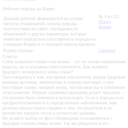
Рейтинг породы на Kinpet
№ 3 из 121
Данный рейтинг формируется на основе
Пород
частоты упоминаний, поиска породы
Кошек
посетителями на сайте, посещаемости
объявлений и других параметрах, которые
помогают определить популярность породы на
площадке Kinpet.ru в текущий период времени.
Размер породы:
Средние
Советы
Стать хозяином собаки или кошки – это не только невероятная
радость, но и огромная ответственность. Как выбрать
будущего четвероного члена семьи?
Удостоверьтесь в том, что щенок или котенок здоров
Здоровые
малыши активны, любопытны и хорошо выглядят: у них
блестящие глазки, мокрый носик, чистая шерстка и упитанное
телосложение. Первые прививки малышам делает заводчик –
это должно быть отмечено в ветпаспорте. Если у породы есть
предрасположенность к определенным заболеваниям, вам
должны предоставить справки о том, что родители и их
потомство прошли тесты и полностью здоровы.
Не делайте выбор по фото
Необходимо познакомиться с
будущим членом семьи лично. Так вы убедитесь в его