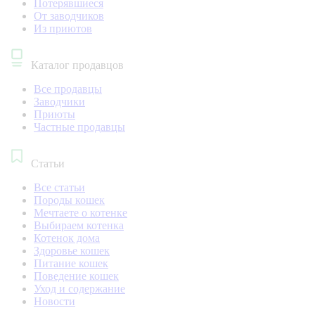
Потерявшиеся
От заводчиков
Из приютов
Каталог продавцов
Все продавцы
Заводчики
Приюты
Частные продавцы
Статьи
Все статьи
Породы кошек
Мечтаете о котенке
Выбираем котенка
Котенок дома
Здоровье кошек
Питание кошек
Поведение кошек
Уход и содержание
Новости