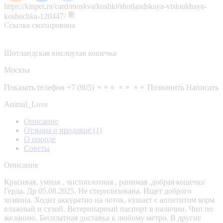
https://kinpet.ru/card/moskva/koshki/shotlandskaya-visloukhaya-
koshechka-120447/
Ссылка скопирована
Шотландская вислоухая кошечка
Москва
Показать телефон
+7 (905) ⚬⚬⚬ ⚬⚬ ⚬⚬
Позвонить
Написать
Animal_Love
Описание
Отзывы о продавце
(1)
О породе
Советы
Описание
Красивая, умная , чистоплотная , ранимая ,добрая кошечка
Герда. Др 05.08.2025. Не стерилизована. Ищет доброго
хозяина. Ходит аккуратно на лоток, кушает с аппетитом корм
влажный и сухой. Ветеринарный паспорт в наличии. Чип по
желанию. Бесплатная доставка к любому метро. В другие