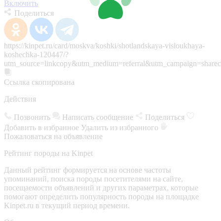
Включить
Поделиться
https://kinpet.ru/card/moskva/koshki/shotlandskaya-visloukhaya-
koshechka-120447/?
utm_source=linkcopy&utm_medium=referral&utm_campaign=sharec
Ссылка скопирована
Действия
Позвонить
Написать сообщение
Поделиться
Добавить в избранное
Удалить из избранного
Пожаловаться на объявление
Рейтинг породы на Kinpet
Данный рейтинг формируется на основе частоты
упоминаний, поиска породы посетителями на сайте,
посещаемости объявлений и других параметрах, которые
помогают определить популярность породы на площадке
Kinpet.ru в текущий период времени.