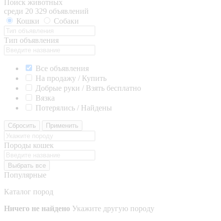
Поиск животных
среди 20 329 объявлений
Кошки
Собаки
Тип объявления
Все объявления
На продажу / Купить
Добрые руки / Взять бесплатно
Вязка
Потерялись / Найдены
Сбросить
Применить
Породы кошек
Выбрать все
Популярные
Каталог пород
Ничего не найдено
Укажите другую породу