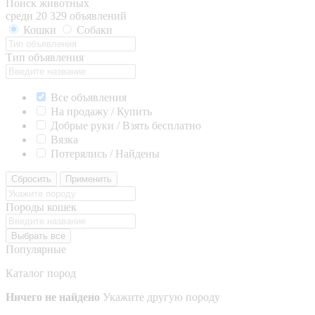
Поиск животных
среди 20 329 объявлений
Кошки
Собаки
Тип объявления
Все объявления
На продажу / Купить
Добрые руки / Взять бесплатно
Вязка
Потерялись / Найдены
Сбросить
Применить
Породы кошек
Выбрать все
Популярные
Каталог пород
Ничего не найдено
Укажите другую породу