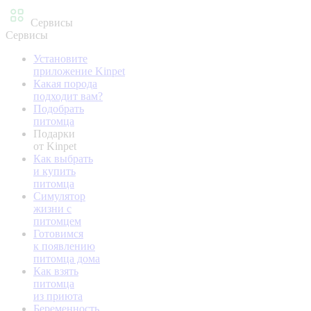
Сервисы
Сервисы
Установите
приложение Kinpet
Какая порода
подходит вам?
Подобрать
питомца
Подарки
от Kinpet
Как выбрать
и купить
питомца
Симулятор
жизни с
питомцем
Готовимся
к появлению
питомца дома
Как взять
питомца
из приюта
Беременность