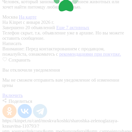
Человек, который занимается разведением животных или
хочет найти питомцу любящую семью.
Москва
На карте
На Kinpet c января 2026 г.
Завершено 20 объявлений
Еще 7 активных
Телефон скрыт, т.к. объявление уже в архиве. Но вы можете
оставить сообщение.
Написать
Внимание:
Перед контактированием с продавцом,
пожалуйста, ознакомьтесь с
рекомендациями при покупке.
Сохранить
Вы отключили уведомления
Мы не сможем отправить вам уведомление об изменении
цены
Включить
Поделиться
https://kinpet.ru/card/moskva/koshki/sharoshka-zelenoglazaya-
krasavitsa-110793/?
utm_source=linkcopy&utm_medium=referral&utm_campaign=sharec