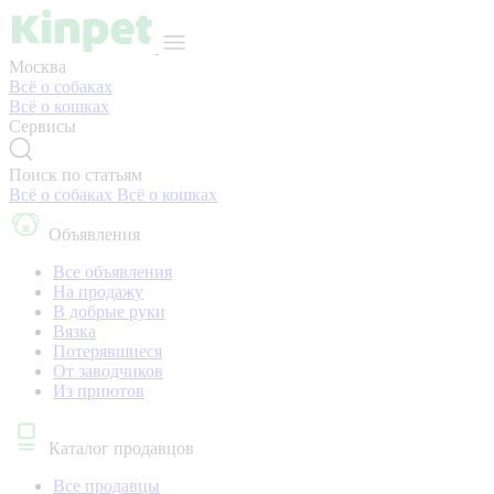
Москва
Всё о собаках
Всё о кошках
Сервисы
Поиск по статьям
Всё о собаках
Всё о кошках
Объявления
Все объявления
На продажу
В добрые руки
Вязка
Потерявшиеся
От заводчиков
Из приютов
Каталог продавцов
Все продавцы