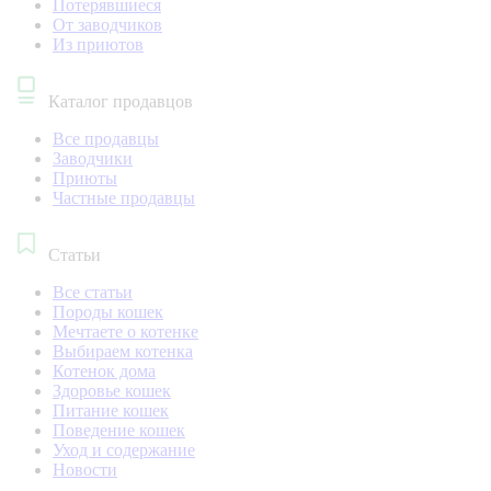
Потерявшиеся
От заводчиков
Из приютов
Каталог продавцов
Все продавцы
Заводчики
Приюты
Частные продавцы
Статьи
Все статьи
Породы кошек
Мечтаете о котенке
Выбираем котенка
Котенок дома
Здоровье кошек
Питание кошек
Поведение кошек
Уход и содержание
Новости