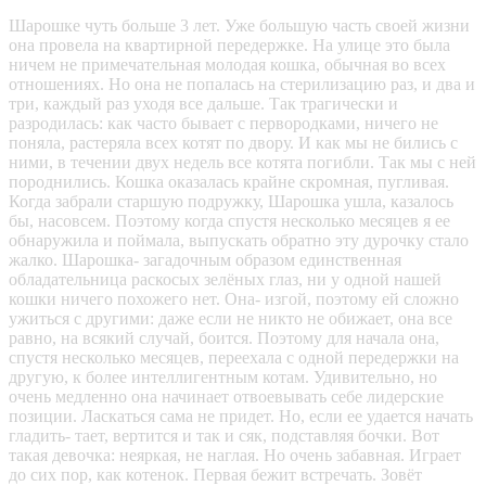
Шарошке чуть больше 3 лет. Уже большую часть своей жизни
она провела на квартирной передержке. На улице это была
ничем не примечательная молодая кошка, обычная во всех
отношениях. Но она не попалась на стерилизацию раз, и два и
три, каждый раз уходя все дальше. Так трагически и
разродилась: как часто бывает с первородками, ничего не
поняла, растеряла всех котят по двору. И как мы не бились с
ними, в течении двух недель все котята погибли. Так мы с ней
породнились. Кошка оказалась крайне скромная, пугливая.
Когда забрали старшую подружку, Шарошка ушла, казалось
бы, насовсем. Поэтому когда спустя несколько месяцев я ее
обнаружила и поймала, выпускать обратно эту дурочку стало
жалко. Шарошка- загадочным образом единственная
обладательница раскосых зелёных глаз, ни у одной нашей
кошки ничего похожего нет. Она- изгой, поэтому ей сложно
ужиться с другими: даже если не никто не обижает, она все
равно, на всякий случай, боится. Поэтому для начала она,
спустя несколько месяцев, переехала с одной передержки на
другую, к более интеллигентным котам. Удивительно, но
очень медленно она начинает отвоевывать себе лидерские
позиции. Ласкаться сама не придет. Но, если ее удается начать
гладить- тает, вертится и так и сяк, подставляя бочки. Вот
такая девочка: неяркая, не наглая. Но очень забавная. Играет
до сих пор, как котенок. Первая бежит встречать. Зовёт