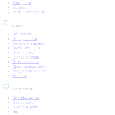
Заводчики
Приюты
Частные продавцы
Статьи
Все статьи
Породы собак
Мечтаете о щенке
Выбираем щенка
Щенок дома
Здоровье собак
Питание собак
Дрессировка собак
Уход и содержание
Новости
Объявления
Все объявления
На продажу
В добрые руки
Вязка