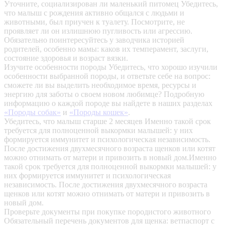
Уточните, социализирован ли маленький питомец
Убедитесь,
что малыш с рождения активно общался с людьми и
животными, был приучен к туалету. Посмотрите, не
проявляет ли он излишнюю пугливость или агрессию.
Обязательно поинтересуйтесь у заводчика историей
родителей, особенно мамы: каков их темперамент, заслуги,
состояние здоровья и возраст вязки.
Изучите особенности породы
Убедитесь, что хорошо изучили
особенности выбранной породы, и ответьте себе на вопрос:
сможете ли вы выделить необходимое время, ресурсы и
энергию для заботы о своем новом любимце? Подробную
информацию о каждой породе вы найдете в наших разделах
«Породы собак»
и
«Породы кошек»
.
Убедитесь, что малыш старше 2 месяцев
Именно такой срок
требуется для полноценной выкормки малышей: у них
формируется иммунитет и психологическая независимость.
После достижения двухмесячного возраста щенков или котят
можно отнимать от матери и привозить в новый дом.Именно
такой срок требуется для полноценной выкормки малышей: у
них формируется иммунитет и психологическая
независимость. После достижения двухмесячного возраста
щенков или котят можно отнимать от матери и привозить в
новый дом.
Проверьте документы при покупке породистого животного
Обязательный перечень документов для щенка: ветпаспорт с