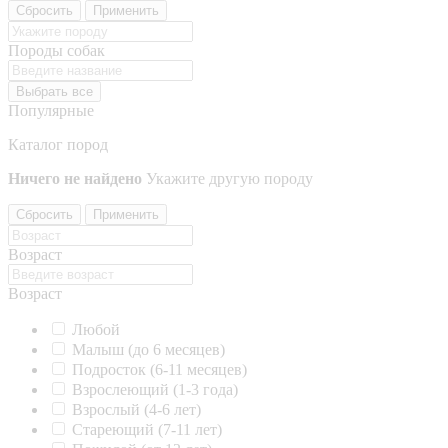
Сбросить
Применить
Породы собак
Выбрать все
Популярные
Каталог пород
Ничего не найдено
Укажите другую породу
Сбросить
Применить
Возраст
Возраст
Любой
Малыш (до 6 месяцев)
Подросток (6-11 месяцев)
Взрослеющий (1-3 года)
Взрослый (4-6 лет)
Стареющий (7-11 лет)