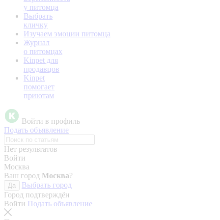
у питомца
Выбрать
кличку
Изучаем эмоции питомца
Журнал
о питомцах
Kinpet для
продавцов
Kinpet
помогает
приютам
Войти в профиль
Подать объявление
Нет результатов
Войти
Москва
Ваш город
Москва
?
Выбрать город
Да
Город подтверждён
Войти
Подать объявление