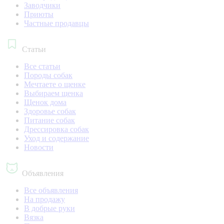
Заводчики
Приюты
Частные продавцы
Статьи
Все статьи
Породы собак
Мечтаете о щенке
Выбираем щенка
Щенок дома
Здоровье собак
Питание собак
Дрессировка собак
Уход и содержание
Новости
Объявления
Все объявления
На продажу
В добрые руки
Вязка