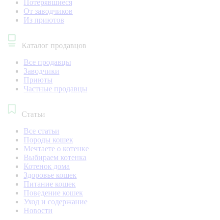
Потерявшиеся
От заводчиков
Из приютов
Каталог продавцов
Все продавцы
Заводчики
Приюты
Частные продавцы
Статьи
Все статьи
Породы кошек
Мечтаете о котенке
Выбираем котенка
Котенок дома
Здоровье кошек
Питание кошек
Поведение кошек
Уход и содержание
Новости