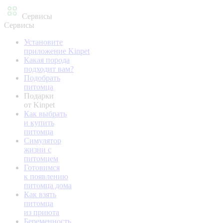
Сервисы
Сервисы
Установите
приложение Kinpet
Какая порода
подходит вам?
Подобрать
питомца
Подарки
от Kinpet
Как выбрать
и купить
питомца
Симулятор
жизни с
питомцем
Готовимся
к появлению
питомца дома
Как взять
питомца
из приюта
Беременность