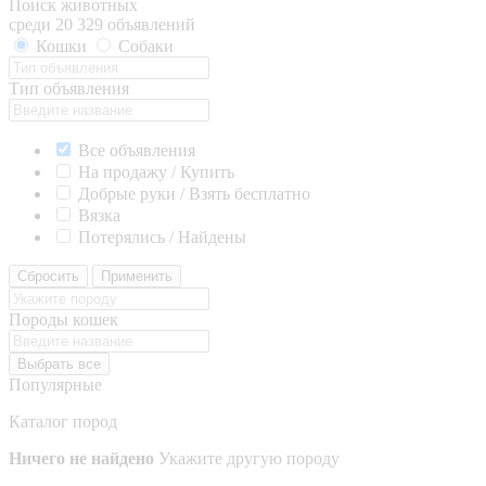
Поиск животных
среди 20 329 объявлений
Кошки
Собаки
Тип объявления
Все объявления
На продажу / Купить
Добрые руки / Взять бесплатно
Вязка
Потерялись / Найдены
Сбросить
Применить
Породы кошек
Выбрать все
Популярные
Каталог пород
Ничего не найдено
Укажите другую породу