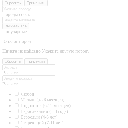
Сбросить
Применить
Породы собак
Выбрать все
Популярные
Каталог пород
Ничего не найдено
Укажите другую породу
Сбросить
Применить
Возраст
Возраст
Любой
Малыш (до 6 месяцев)
Подросток (6-11 месяцев)
Взрослеющий (1-3 года)
Взрослый (4-6 лет)
Стареющий (7-11 лет)