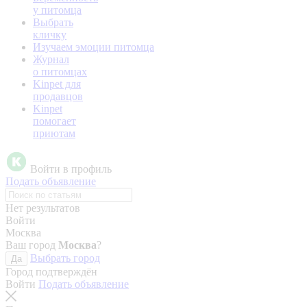
у питомца
Выбрать
кличку
Изучаем эмоции питомца
Журнал
о питомцах
Kinpet для
продавцов
Kinpet
помогает
приютам
Войти в профиль
Подать объявление
Нет результатов
Войти
Москва
Ваш город
Москва
?
Выбрать город
Да
Город подтверждён
Войти
Подать объявление