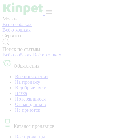
Москва
Всё о собаках
Всё о кошках
Сервисы
Поиск по статьям
Всё о собаках
Всё о кошках
Объявления
Все объявления
На продажу
В добрые руки
Вязка
Потерявшиеся
От заводчиков
Из приютов
Каталог продавцов
Все продавцы