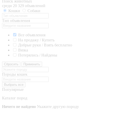
Поиск животных
среди 20 329 объявлений
Кошки
Собаки
Тип объявления
Все объявления
На продажу / Купить
Добрые руки / Взять бесплатно
Вязка
Потерялись / Найдены
Сбросить
Применить
Породы кошек
Выбрать все
Популярные
Каталог пород
Ничего не найдено
Укажите другую породу