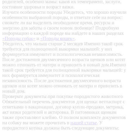
родителей, особенно мамы: каков их темперамент, заслуги,
состояние здоровья и возраст вязки.
Изучите особенности породы
Убедитесь, что хорошо изучили
особенности выбранной породы, и ответьте себе на вопрос:
сможете ли вы выделить необходимое время, ресурсы и
энергию для заботы о своем новом любимце? Подробную
информацию о каждой породе вы найдете в наших разделах
«Породы собак»
и
«Породы кошек»
.
Убедитесь, что малыш старше 2 месяцев
Именно такой срок
требуется для полноценной выкормки малышей: у них
формируется иммунитет и психологическая независимость.
После достижения двухмесячного возраста щенков или котят
можно отнимать от матери и привозить в новый дом.Именно
такой срок требуется для полноценной выкормки малышей: у
них формируется иммунитет и психологическая
независимость. После достижения двухмесячного возраста
щенков или котят можно отнимать от матери и привозить в
новый дом.
Проверьте документы при покупке породистого животного
Обязательный перечень документов для щенка: ветпаспорт с
отметками о вакцинации, договор купли-продажи, метрика,
акт вязки родителей и актировка. В питомниках щенкам
также проставляют клеймо. О полном комплекте документов
на собаку вы можете прочитать в
нашей статье
.
У
породистого котика должны быть следующие документы: