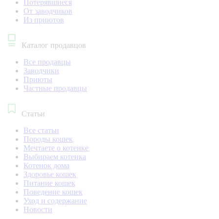
Потерявшиеся
От заводчиков
Из приютов
Каталог продавцов
Все продавцы
Заводчики
Приюты
Частные продавцы
Статьи
Все статьи
Породы кошек
Мечтаете о котенке
Выбираем котенка
Котенок дома
Здоровье кошек
Питание кошек
Поведение кошек
Уход и содержание
Новости