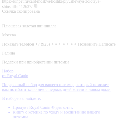
https://kinpet.ru/card/moskva/koshki/plyushevaya-zolotaya-
shinshilla-112637/
Ссылка скопирована
Плюшевая золотая шиншилла
Москва
Показать телефон
+7 (925) ⚬⚬⚬ ⚬⚬ ⚬⚬
Позвонить
Написать
Галина
Подарки при приобретении питомца
Набор
от Royal Canin
Подарочный набор для вашего питомца, который поможет
вам позаботиться о нем с первых дней жизни в новом доме.
В наборе вы найдете:
Продукт Royal Canin ® для котят,
Книгу о котенке по уходу и воспитанию вашего
питомца,