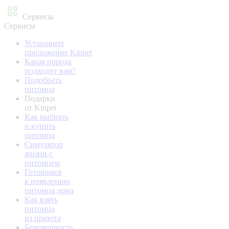
Сервисы
Сервисы
Установите
приложение Kinpet
Какая порода
подходит вам?
Подобрать
питомца
Подарки
от Kinpet
Как выбрать
и купить
питомца
Симулятор
жизни с
питомцем
Готовимся
к появлению
питомца дома
Как взять
питомца
из приюта
Беременность