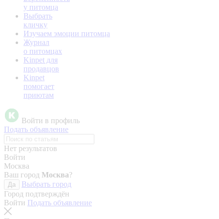
у питомца
Выбрать
кличку
Изучаем эмоции питомца
Журнал
о питомцах
Kinpet для
продавцов
Kinpet
помогает
приютам
Войти в профиль
Подать объявление
Нет результатов
Войти
Москва
Ваш город
Москва
?
Выбрать город
Да
Город подтверждён
Войти
Подать объявление