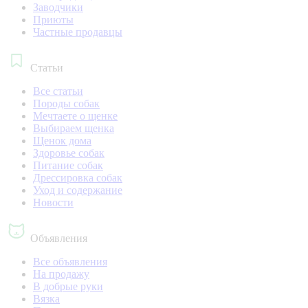
Заводчики
Приюты
Частные продавцы
Статьи
Все статьи
Породы собак
Мечтаете о щенке
Выбираем щенка
Щенок дома
Здоровье собак
Питание собак
Дрессировка собак
Уход и содержание
Новости
Объявления
Все объявления
На продажу
В добрые руки
Вязка