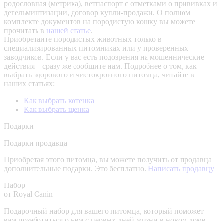
родословная (метрика), ветпаспорт с отметками о прививках и
дегельминтизации, договор купли-продажи. О полном
комплекте документов на породистую кошку вы можете
прочитать в
нашей статье
.
Приобретайте породистых животных только в
специализированных питомниках или у проверенных
заводчиков. Если у вас есть подозрения на мошеннические
действия – сразу же сообщите нам.
Подробнее о том, как
выбрать здорового и чистокровного питомца, читайте в
наших статьях:
Как выбрать котенка
Как выбрать щенка
Подарки
Подарки продавца
Приобретая этого питомца, вы можете получить от продавца
дополнительные подарки. Это бесплатно.
Написать продавцу
Набор
от Royal Canin
Подарочный набор для вашего питомца, который поможет
вам позаботиться о нем с первых дней жизни в новом доме.