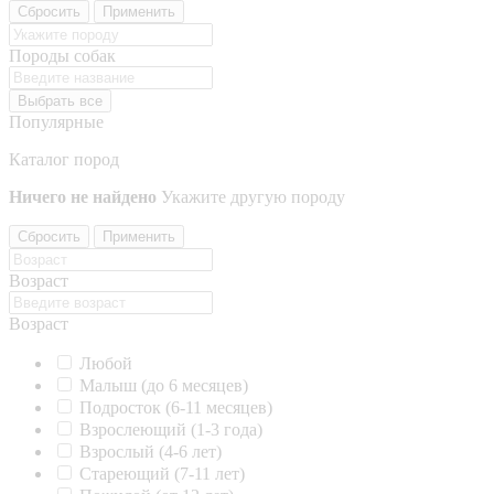
Сбросить
Применить
Породы собак
Выбрать все
Популярные
Каталог пород
Ничего не найдено
Укажите другую породу
Сбросить
Применить
Возраст
Возраст
Любой
Малыш (до 6 месяцев)
Подросток (6-11 месяцев)
Взрослеющий (1-3 года)
Взрослый (4-6 лет)
Стареющий (7-11 лет)