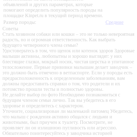
объявлений и других параметрах, которые
помогают определить популярность породы на
площадке Kinpet.ru в текущий период времени.
Размер породы:
Средние
Советы
Стать хозяином собаки или кошки – это не только невероятная
радость, но и огромная ответственность. Как выбрать
будущего четвероного члена семьи?
Удостоверьтесь в том, что щенок или котенок здоров
Здоровые
малыши активны, любопытны и хорошо выглядят: у них
блестящие глазки, мокрый носик, чистая шерстка и упитанное
телосложение. Первые прививки малышам делает заводчик –
это должно быть отмечено в ветпаспорте. Если у породы есть
предрасположенность к определенным заболеваниям, вам
должны предоставить справки о том, что родители и их
потомство прошли тесты и полностью здоровы.
Не делайте выбор по фото
Необходимо познакомиться с
будущим членом семьи лично. Так вы убедитесь в его
здоровье и определитесь с характером.
Уточните, социализирован ли маленький питомец
Убедитесь,
что малыш с рождения активно общался с людьми и
животными, был приучен к туалету. Посмотрите, не
проявляет ли он излишнюю пугливость или агрессию.
Обязательно поинтересуйтесь у заводчика историей