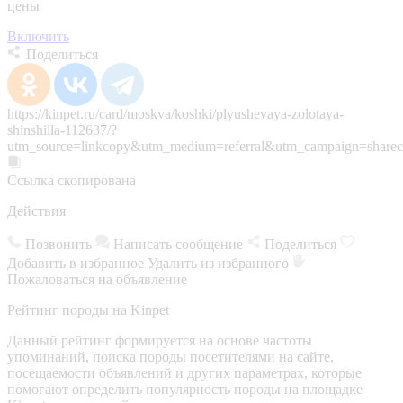
цены
Включить
Поделиться
https://kinpet.ru/card/moskva/koshki/plyushevaya-zolotaya-
shinshilla-112637/?
utm_source=linkcopy&utm_medium=referral&utm_campaign=sharec
Ссылка скопирована
Действия
Позвонить
Написать сообщение
Поделиться
Добавить в избранное
Удалить из избранного
Пожаловаться на объявление
Рейтинг породы на Kinpet
Данный рейтинг формируется на основе частоты
упоминаний, поиска породы посетителями на сайте,
посещаемости объявлений и других параметрах, которые
помогают определить популярность породы на площадке