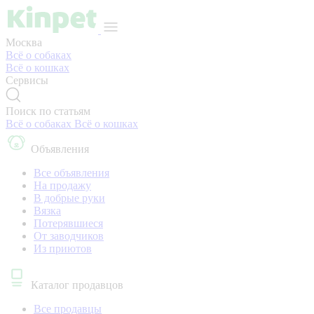
Москва
Всё о собаках
Всё о кошках
Сервисы
Поиск по статьям
Всё о собаках
Всё о кошках
Объявления
Все объявления
На продажу
В добрые руки
Вязка
Потерявшиеся
От заводчиков
Из приютов
Каталог продавцов
Все продавцы