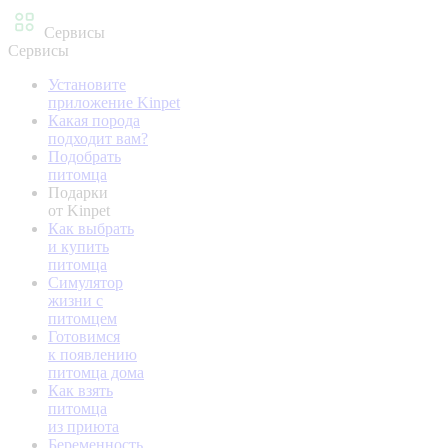
Сервисы
Сервисы
Установите
приложение Kinpet
Какая порода
подходит вам?
Подобрать
питомца
Подарки
от Kinpet
Как выбрать
и купить
питомца
Симулятор
жизни с
питомцем
Готовимся
к появлению
питомца дома
Как взять
питомца
из приюта
Беременность