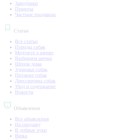
Заводчики
Приюты
Частные продавцы
Статьи
Все статьи
Породы собак
Мечтаете о щенке
Выбираем щенка
Щенок дома
Здоровье собак
Питание собак
Дрессировка собак
Уход и содержание
Новости
Объявления
Все объявления
На продажу
В добрые руки
Вязка