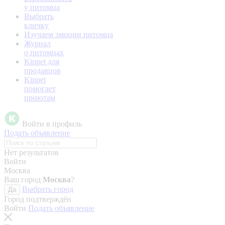
у питомца
Выбрать
кличку
Изучаем эмоции питомца
Журнал
о питомцах
Kinpet для
продавцов
Kinpet
помогает
приютам
Войти в профиль
Подать объявление
Нет результатов
Войти
Москва
Ваш город
Москва
?
Выбрать город
Да
Город подтверждён
Войти
Подать объявление