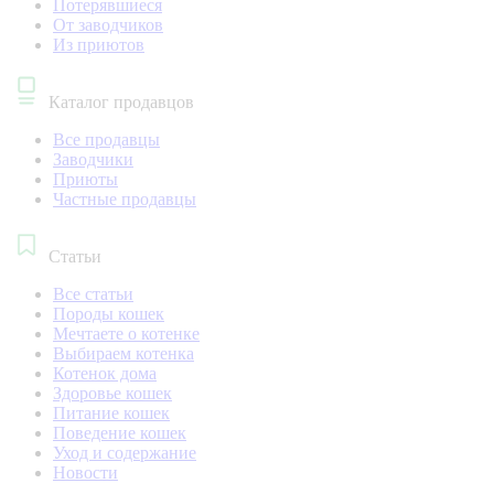
Потерявшиеся
От заводчиков
Из приютов
Каталог продавцов
Все продавцы
Заводчики
Приюты
Частные продавцы
Статьи
Все статьи
Породы кошек
Мечтаете о котенке
Выбираем котенка
Котенок дома
Здоровье кошек
Питание кошек
Поведение кошек
Уход и содержание
Новости