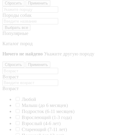
Сбросить
Применить
Породы собак
Выбрать все
Популярные
Каталог пород
Ничего не найдено
Укажите другую породу
Сбросить
Применить
Возраст
Возраст
Любой
Малыш (до 6 месяцев)
Подросток (6-11 месяцев)
Взрослеющий (1-3 года)
Взрослый (4-6 лет)
Стареющий (7-11 лет)