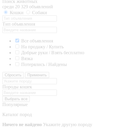
Поиск животных
среди 20 329 объявлений
Кошки
Собаки
Тип объявления
Все объявления
На продажу / Купить
Добрые руки / Взять бесплатно
Вязка
Потерялись / Найдены
Сбросить
Применить
Породы кошек
Выбрать все
Популярные
Каталог пород
Ничего не найдено
Укажите другую породу