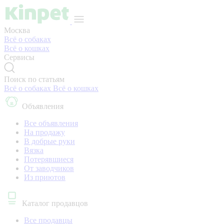
Москва
Всё о собаках
Всё о кошках
Сервисы
Поиск по статьям
Всё о собаках
Всё о кошках
Объявления
Все объявления
На продажу
В добрые руки
Вязка
Потерявшиеся
От заводчиков
Из приютов
Каталог продавцов
Все продавцы