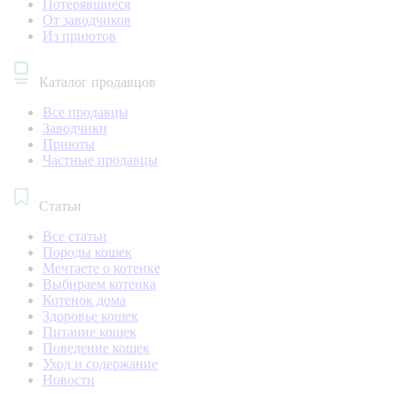
Потерявшиеся
От заводчиков
Из приютов
Каталог продавцов
Все продавцы
Заводчики
Приюты
Частные продавцы
Статьи
Все статьи
Породы кошек
Мечтаете о котенке
Выбираем котенка
Котенок дома
Здоровье кошек
Питание кошек
Поведение кошек
Уход и содержание
Новости