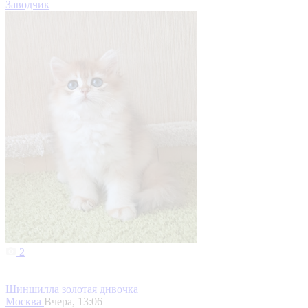
Заводчик
2
Шиншилла золотая днвочка
Москва
Вчера, 13:06