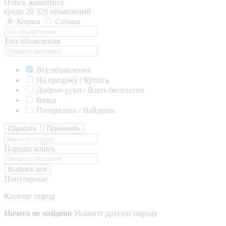
Поиск животных
среди 20 329 объявлений
Кошки
Собаки
Тип объявления
Все объявления
На продажу / Купить
Добрые руки / Взять бесплатно
Вязка
Потерялись / Найдены
Сбросить
Применить
Породы кошек
Выбрать все
Популярные
Каталог пород
Ничего не найдено
Укажите другую породу