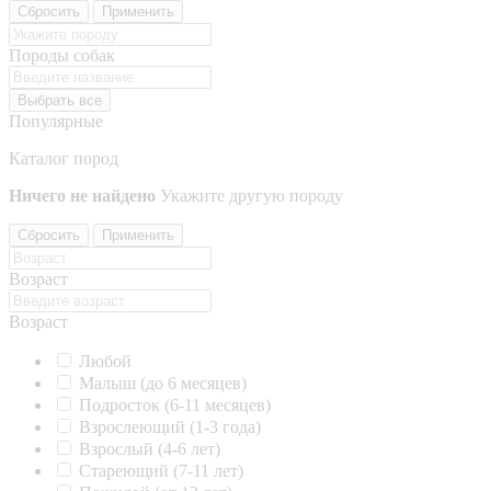
Сбросить
Применить
Породы собак
Выбрать все
Популярные
Каталог пород
Ничего не найдено
Укажите другую породу
Сбросить
Применить
Возраст
Возраст
Любой
Малыш (до 6 месяцев)
Подросток (6-11 месяцев)
Взрослеющий (1-3 года)
Взрослый (4-6 лет)
Стареющий (7-11 лет)