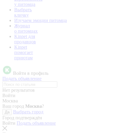
у питомца
Выбрать
кличку
Изучаем эмоции питомца
Журнал
о питомцах
Kinpet для
продавцов
Kinpet
помогает
приютам
Войти в профиль
Подать объявление
Нет результатов
Войти
Москва
Ваш город
Москва
?
Выбрать город
Да
Город подтверждён
Войти
Подать объявление