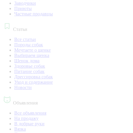
Заводчики
Приюты
Частные продавцы
Статьи
Все статьи
Породы собак
Мечтаете о щенке
Выбираем щенка
Щенок дома
Здоровье собак
Питание собак
Дрессировка собак
Уход и содержание
Новости
Объявления
Все объявления
На продажу
В добрые руки
Вязка