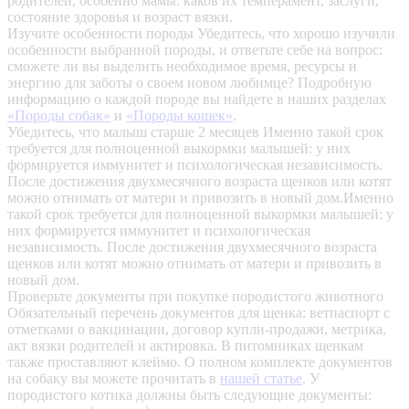
родителей, особенно мамы: каков их темперамент, заслуги,
состояние здоровья и возраст вязки.
Изучите особенности породы
Убедитесь, что хорошо изучили
особенности выбранной породы, и ответьте себе на вопрос:
сможете ли вы выделить необходимое время, ресурсы и
энергию для заботы о своем новом любимце? Подробную
информацию о каждой породе вы найдете в наших разделах
«Породы собак»
и
«Породы кошек»
.
Убедитесь, что малыш старше 2 месяцев
Именно такой срок
требуется для полноценной выкормки малышей: у них
формируется иммунитет и психологическая независимость.
После достижения двухмесячного возраста щенков или котят
можно отнимать от матери и привозить в новый дом.Именно
такой срок требуется для полноценной выкормки малышей: у
них формируется иммунитет и психологическая
независимость. После достижения двухмесячного возраста
щенков или котят можно отнимать от матери и привозить в
новый дом.
Проверьте документы при покупке породистого животного
Обязательный перечень документов для щенка: ветпаспорт с
отметками о вакцинации, договор купли-продажи, метрика,
акт вязки родителей и актировка. В питомниках щенкам
также проставляют клеймо. О полном комплекте документов
на собаку вы можете прочитать в
нашей статье
.
У
породистого котика должны быть следующие документы: