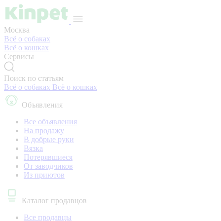
Москва
Всё о собаках
Всё о кошках
Сервисы
Поиск по статьям
Всё о собаках
Всё о кошках
Объявления
Все объявления
На продажу
В добрые руки
Вязка
Потерявшиеся
От заводчиков
Из приютов
Каталог продавцов
Все продавцы