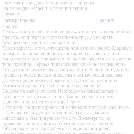
помогают определить популярность породы
на площадке Kinpet.ru в текущий период
времени.
Размер породы:
Средние
Советы
Стать хозяином собаки или кошки – это не только невероятная
радость, но и огромная ответственность. Как выбрать
будущего четвероного члена семьи?
Удостоверьтесь в том, что щенок или котенок здоров
Здоровые
малыши активны, любопытны и хорошо выглядят: у них
блестящие глазки, мокрый носик, чистая шерстка и упитанное
телосложение. Первые прививки малышам делает заводчик –
это должно быть отмечено в ветпаспорте. Если у породы есть
предрасположенность к определенным заболеваниям, вам
должны предоставить справки о том, что родители и их
потомство прошли тесты и полностью здоровы.
Не делайте выбор по фото
Необходимо познакомиться с
будущим членом семьи лично. Так вы убедитесь в его
здоровье и определитесь с характером.
Уточните, социализирован ли маленький питомец
Убедитесь,
что малыш с рождения активно общался с людьми и
животными, был приучен к туалету. Посмотрите, не
проявляет ли он излишнюю пугливость или агрессию.
Обязательно поинтересуйтесь у заводчика историей