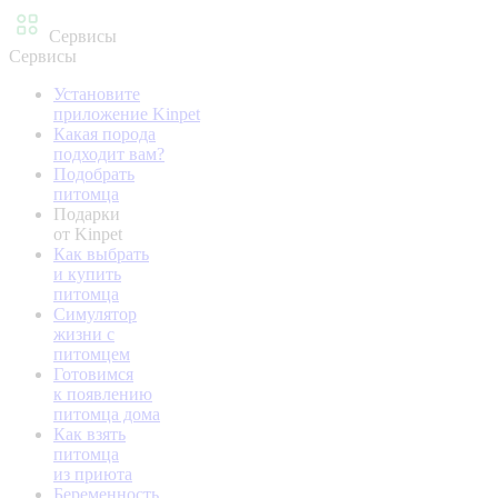
Сервисы
Сервисы
Установите
приложение Kinpet
Какая порода
подходит вам?
Подобрать
питомца
Подарки
от Kinpet
Как выбрать
и купить
питомца
Симулятор
жизни с
питомцем
Готовимся
к появлению
питомца дома
Как взять
питомца
из приюта
Беременность