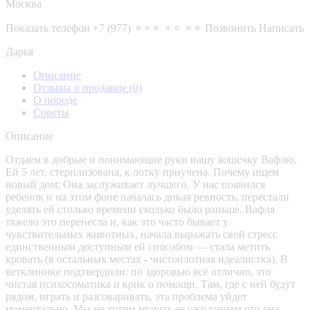
Москва
Показать телефон
+7 (977) ⚬⚬⚬ ⚬⚬ ⚬⚬
Позвонить
Написать
Дарья
Описание
Отзывы о продавце
(0)
О породе
Советы
Описание
Отдаем в добрые и понимающие руки нашу кошечку Вафлю.
Ей 5 лет, стерилизована, к лотку приучена. Почему ищем
новый дом: Она заслуживает лучшего. У нас появился
ребенок и на этом фоне началась дикая ревность, перестали
уделять ей столько времени сколько было раньше. Вафля
тяжело это перенесла и, как это часто бывает у
чувствительных животных, начала выражать свой стресс
единственным доступным ей способом — стала метить
кровать (в остальных местах - чистоплотная идеалистка). В
ветклинике подтвердили: по здоровью всё отлично, это
чистая психосоматика и крик о помощи. Там, где с ней будут
рядом, играть и разговаривать, эта проблема уйдет
моментально. Мы не хотим мучить ее ожиданием что она