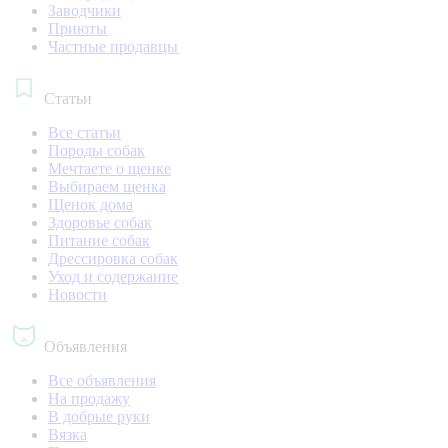
Заводчики
Приюты
Частные продавцы
Статьи
Все статьи
Породы собак
Мечтаете о щенке
Выбираем щенка
Щенок дома
Здоровье собак
Питание собак
Дрессировка собак
Уход и содержание
Новости
Объявления
Все объявления
На продажу
В добрые руки
Вязка