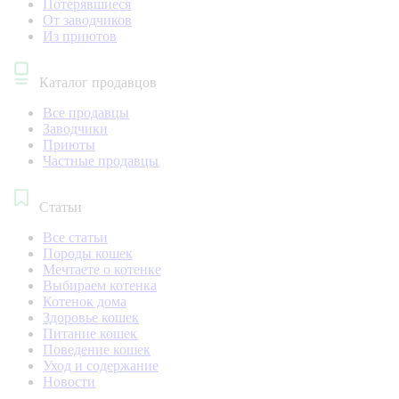
Потерявшиеся
От заводчиков
Из приютов
Каталог продавцов
Все продавцы
Заводчики
Приюты
Частные продавцы
Статьи
Все статьи
Породы кошек
Мечтаете о котенке
Выбираем котенка
Котенок дома
Здоровье кошек
Питание кошек
Поведение кошек
Уход и содержание
Новости