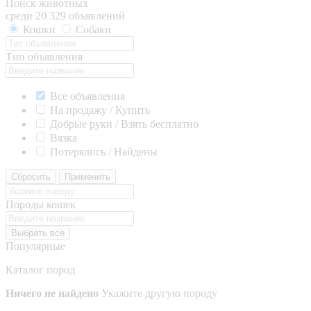
Поиск животных
среди 20 329 объявлений
Кошки
Собаки
Тип объявления
Все объявления
На продажу / Купить
Добрые руки / Взять бесплатно
Вязка
Потерялись / Найдены
Сбросить
Применить
Породы кошек
Выбрать все
Популярные
Каталог пород
Ничего не найдено
Укажите другую породу