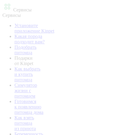
Сервисы
Сервисы
Установите
приложение Kinpet
Какая порода
подходит вам?
Подобрать
питомца
Подарки
от Kinpet
Как выбрать
и купить
питомца
Симулятор
жизни с
питомцем
Готовимся
к появлению
питомца дома
Как взять
питомца
из приюта
Беременность