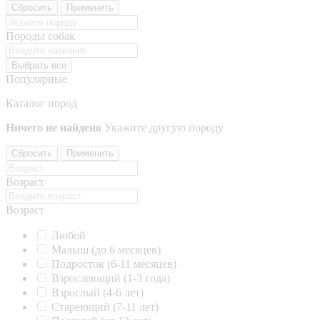
Сбросить
Применить
Породы собак
Выбрать все
Популярные
Каталог пород
Ничего не найдено
Укажите другую породу
Сбросить
Применить
Возраст
Возраст
Любой
Малыш (до 6 месяцев)
Подросток (6-11 месяцев)
Взрослеющий (1-3 года)
Взрослый (4-6 лет)
Стареющий (7-11 лет)