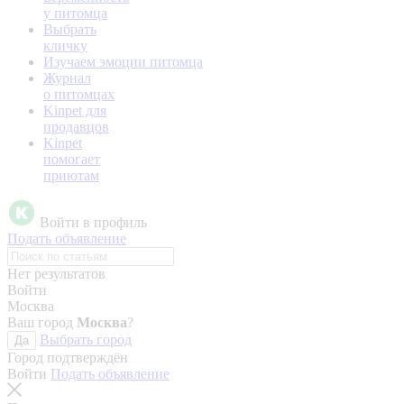
у питомца
Выбрать
кличку
Изучаем эмоции питомца
Журнал
о питомцах
Kinpet для
продавцов
Kinpet
помогает
приютам
Войти в профиль
Подать объявление
Нет результатов
Войти
Москва
Ваш город
Москва
?
Выбрать город
Да
Город подтверждён
Войти
Подать объявление