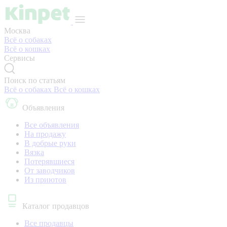
Москва
Всё о собаках
Всё о кошках
Сервисы
Поиск по статьям
Всё о собаках
Всё о кошках
Объявления
Все объявления
На продажу
В добрые руки
Вязка
Потерявшиеся
От заводчиков
Из приютов
Каталог продавцов
Все продавцы