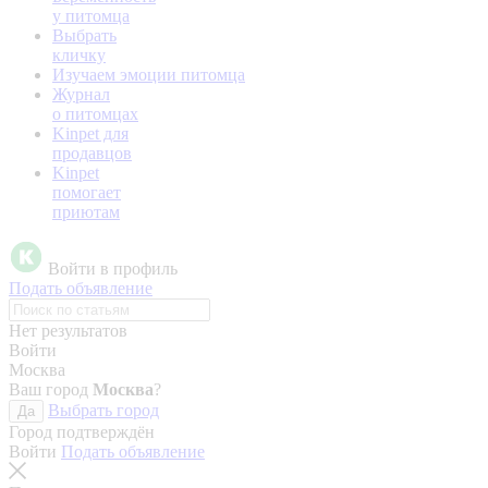
у питомца
Выбрать
кличку
Изучаем эмоции питомца
Журнал
о питомцах
Kinpet для
продавцов
Kinpet
помогает
приютам
Войти в профиль
Подать объявление
Нет результатов
Войти
Москва
Ваш город
Москва
?
Выбрать город
Да
Город подтверждён
Войти
Подать объявление