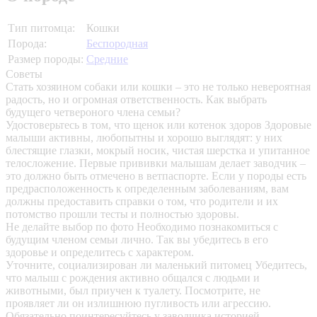
Тип питомца:
Кошки
Порода:
Беспородная
Размер породы:
Средние
Советы
Стать хозяином собаки или кошки – это не только невероятная
радость, но и огромная ответственность. Как выбрать
будущего четвероного члена семьи?
Удостоверьтесь в том, что щенок или котенок здоров
Здоровые
малыши активны, любопытны и хорошо выглядят: у них
блестящие глазки, мокрый носик, чистая шерстка и упитанное
телосложение. Первые прививки малышам делает заводчик –
это должно быть отмечено в ветпаспорте. Если у породы есть
предрасположенность к определенным заболеваниям, вам
должны предоставить справки о том, что родители и их
потомство прошли тесты и полностью здоровы.
Не делайте выбор по фото
Необходимо познакомиться с
будущим членом семьи лично. Так вы убедитесь в его
здоровье и определитесь с характером.
Уточните, социализирован ли маленький питомец
Убедитесь,
что малыш с рождения активно общался с людьми и
животными, был приучен к туалету. Посмотрите, не
проявляет ли он излишнюю пугливость или агрессию.
Обязательно поинтересуйтесь у заводчика историей