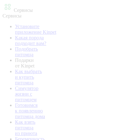
Сервисы
Сервисы
Установите
приложение Kinpet
Какая порода
подходит вам?
Подобрать
питомца
Подарки
от Kinpet
Как выбрать
и купить
питомца
Симулятор
жизни с
питомцем
Готовимся
к появлению
питомца дома
Как взять
питомца
из приюта
Беременность