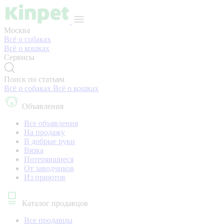
Москва
Всё о собаках
Всё о кошках
Сервисы
Поиск по статьям
Всё о собаках
Всё о кошках
Объявления
Все объявления
На продажу
В добрые руки
Вязка
Потерявшиеся
От заводчиков
Из приютов
Каталог продавцов
Все продавцы