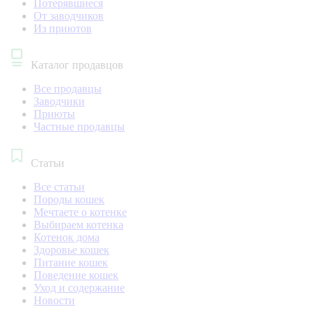
Потерявшиеся
От заводчиков
Из приютов
Каталог продавцов
Все продавцы
Заводчики
Приюты
Частные продавцы
Статьи
Все статьи
Породы кошек
Мечтаете о котенке
Выбираем котенка
Котенок дома
Здоровье кошек
Питание кошек
Поведение кошек
Уход и содержание
Новости