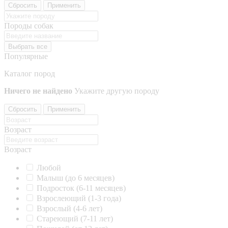
Сбросить
Применить
Породы собак
Выбрать все
Популярные
Каталог пород
Ничего не найдено
Укажите другую породу
Сбросить
Применить
Возраст
Возраст
Любой
Малыш (до 6 месяцев)
Подросток (6-11 месяцев)
Взрослеющий (1-3 года)
Взрослый (4-6 лет)
Стареющий (7-11 лет)