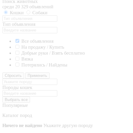
Поиск животных
среди 20 329 объявлений
Кошки
Собаки
Тип объявления
Все объявления
На продажу / Купить
Добрые руки / Взять бесплатно
Вязка
Потерялись / Найдены
Сбросить
Применить
Породы кошек
Выбрать все
Популярные
Каталог пород
Ничего не найдено
Укажите другую породу