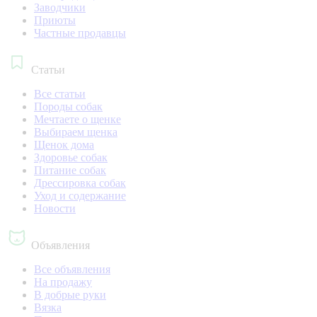
Заводчики
Приюты
Частные продавцы
Статьи
Все статьи
Породы собак
Мечтаете о щенке
Выбираем щенка
Щенок дома
Здоровье собак
Питание собак
Дрессировка собак
Уход и содержание
Новости
Объявления
Все объявления
На продажу
В добрые руки
Вязка