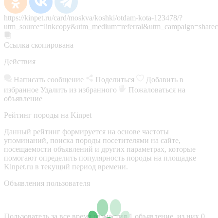
https://kinpet.ru/card/moskva/koshki/otdam-kota-123478/?
utm_source=linkcopy&utm_medium=referral&utm_campaign=sharec
Ссылка скопирована
Действия
Написать сообщение
Поделиться
Добавить в
избранное
Удалить из избранного
Пожаловаться на
объявление
Рейтинг породы на Kinpet
Данный рейтинг формируется на основе частоты
упоминаний, поиска породы посетителями на сайте,
посещаемости объявлений и других параметрах, которые
помогают определить популярность породы на площадке
Kinpet.ru в текущий период времени.
Объявления пользователя
Пользователь за все время разместил 1 объявление, из них 0