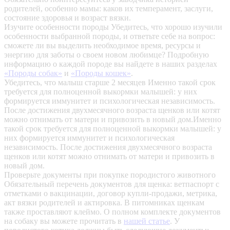
родителей, особенно мамы: каков их темперамент, заслуги,
состояние здоровья и возраст вязки.
Изучите особенности породы
Убедитесь, что хорошо изучили
особенности выбранной породы, и ответьте себе на вопрос:
сможете ли вы выделить необходимое время, ресурсы и
энергию для заботы о своем новом любимце? Подробную
информацию о каждой породе вы найдете в наших разделах
«Породы собак»
и
«Породы кошек»
.
Убедитесь, что малыш старше 2 месяцев
Именно такой срок
требуется для полноценной выкормки малышей: у них
формируется иммунитет и психологическая независимость.
После достижения двухмесячного возраста щенков или котят
можно отнимать от матери и привозить в новый дом.Именно
такой срок требуется для полноценной выкормки малышей: у
них формируется иммунитет и психологическая
независимость. После достижения двухмесячного возраста
щенков или котят можно отнимать от матери и привозить в
новый дом.
Проверьте документы при покупке породистого животного
Обязательный перечень документов для щенка: ветпаспорт с
отметками о вакцинации, договор купли-продажи, метрика,
акт вязки родителей и актировка. В питомниках щенкам
также проставляют клеймо. О полном комплекте документов
на собаку вы можете прочитать в
нашей статье
.
У