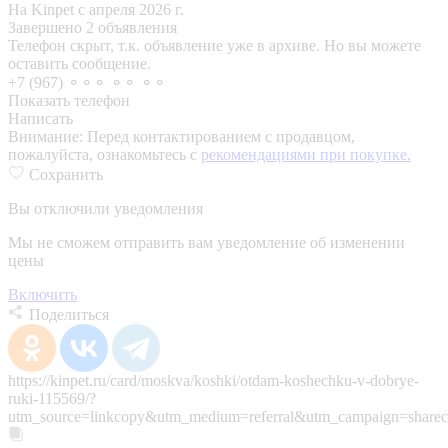
На Kinpet c апреля 2026 г.
Завершено 2 объявления
Телефон скрыт, т.к. объявление уже в архиве. Но вы можете
оставить сообщение.
+7 (967) ⚬⚬⚬ ⚬⚬ ⚬⚬
Показать телефон
Написать
Внимание:
Перед контактированием с продавцом,
пожалуйста, ознакомьтесь с
рекомендациями при покупке.
Сохранить
Вы отключили уведомления
Мы не сможем отправить вам уведомление об изменении
цены
Включить
Поделиться
https://kinpet.ru/card/moskva/koshki/otdam-koshechku-v-dobrye-
ruki-115569/?
utm_source=linkcopy&utm_medium=referral&utm_campaign=sharec