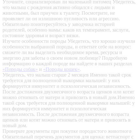
Уточните, социализирован ли маленький питомец
Убедитесь,
что малыш с рождения активно общался с людьми и
животными, был приучен к туалету. Посмотрите, не
проявляет ли он излишнюю пугливость или агрессию.
Обязательно поинтересуйтесь у заводчика историей
родителей, особенно мамы: каков их темперамент, заслуги,
состояние здоровья и возраст вязки.
Изучите особенности породы
Убедитесь, что хорошо изучили
особенности выбранной породы, и ответьте себе на вопрос:
сможете ли вы выделить необходимое время, ресурсы и
энергию для заботы о своем новом любимце? Подробную
информацию о каждой породе вы найдете в наших разделах
«Породы собак»
и
«Породы кошек»
.
Убедитесь, что малыш старше 2 месяцев
Именно такой срок
требуется для полноценной выкормки малышей: у них
формируется иммунитет и психологическая независимость.
После достижения двухмесячного возраста щенков или котят
можно отнимать от матери и привозить в новый дом.Именно
такой срок требуется для полноценной выкормки малышей: у
них формируется иммунитет и психологическая
независимость. После достижения двухмесячного возраста
щенков или котят можно отнимать от матери и привозить в
новый дом.
Проверьте документы при покупке породистого животного
Обязательный перечень документов для щенка: ветпаспорт с