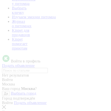
у питомца
Выбрать
кличку
Изучаем эмоции питомца
Журнал
о питомцах
Kinpet для
продавцов
Kinpet
помогает
приютам
Войти в профиль
Подать объявление
Нет результатов
Войти
Москва
Ваш город
Москва
?
Выбрать город
Да
Город подтверждён
Войти
Подать объявление