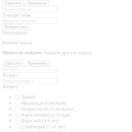
Сбросить
Применить
Породы собак
Выбрать все
Популярные
Каталог пород
Ничего не найдено
Укажите другую породу
Сбросить
Применить
Возраст
Возраст
Любой
Малыш (до 6 месяцев)
Подросток (6-11 месяцев)
Взрослеющий (1-3 года)
Взрослый (4-6 лет)
Стареющий (7-11 лет)