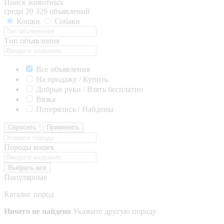
Поиск животных
среди 20 329 объявлений
Кошки
Собаки
Тип объявления
Все объявления
На продажу / Купить
Добрые руки / Взять бесплатно
Вязка
Потерялись / Найдены
Сбросить
Применить
Породы кошек
Выбрать все
Популярные
Каталог пород
Ничего не найдено
Укажите другую породу