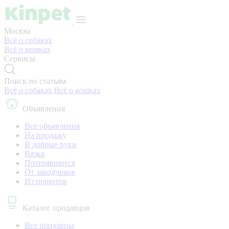
Москва
Всё о собаках
Всё о кошках
Сервисы
Поиск по статьям
Всё о собаках
Всё о кошках
Объявления
Все объявления
На продажу
В добрые руки
Вязка
Потерявшиеся
От заводчиков
Из приютов
Каталог продавцов
Все продавцы