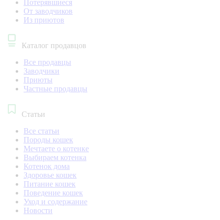
Потерявшиеся
От заводчиков
Из приютов
Каталог продавцов
Все продавцы
Заводчики
Приюты
Частные продавцы
Статьи
Все статьи
Породы кошек
Мечтаете о котенке
Выбираем котенка
Котенок дома
Здоровье кошек
Питание кошек
Поведение кошек
Уход и содержание
Новости