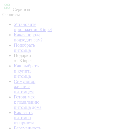
Сервисы
Сервисы
Установите
приложение Kinpet
Какая порода
подходит вам?
Подобрать
питомца
Подарки
от Kinpet
Как выбрать
и купить
питомца
Симулятор
жизни с
питомцем
Готовимся
к появлению
питомца дома
Как взять
питомца
из приюта
Беременность