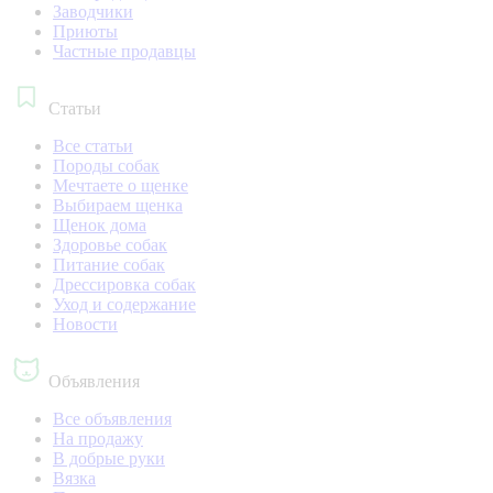
Заводчики
Приюты
Частные продавцы
Статьи
Все статьи
Породы собак
Мечтаете о щенке
Выбираем щенка
Щенок дома
Здоровье собак
Питание собак
Дрессировка собак
Уход и содержание
Новости
Объявления
Все объявления
На продажу
В добрые руки
Вязка