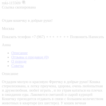
ruki-115569/
Ссылка скопирована
Отдам кошечку в добрые руки!
Москва
Показать телефон
+7 (967) ⚬⚬⚬ ⚬⚬ ⚬⚬
Позвонить
Написать
Анна
Описание
Отзывы о продавце
(0)
О породе
Советы
Описание
Отдадим милую и красивую Фреечку в добрые руки! Кошка
стерилизована, к лотку приучена, здорова, очень любопытная
и дружелюбная. любит играть , и по утрам кататься на плечах
в ожидании еды. Лакомится сметаной и сырой курицей
Кошечку приходится отдавать в связи с большим количеством
животных в квартире (их шестеро). У кошек вечная