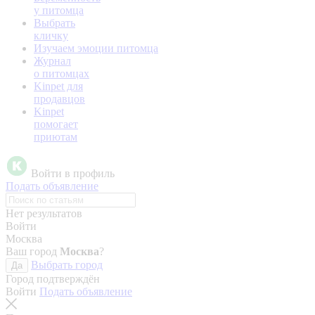
у питомца
Выбрать
кличку
Изучаем эмоции питомца
Журнал
о питомцах
Kinpet для
продавцов
Kinpet
помогает
приютам
Войти в профиль
Подать объявление
Нет результатов
Войти
Москва
Ваш город
Москва
?
Выбрать город
Да
Город подтверждён
Войти
Подать объявление