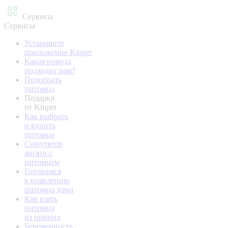
Сервисы
Сервисы
Установите
приложение Kinpet
Какая порода
подходит вам?
Подобрать
питомца
Подарки
от Kinpet
Как выбрать
и купить
питомца
Симулятор
жизни с
питомцем
Готовимся
к появлению
питомца дома
Как взять
питомца
из приюта
Беременность