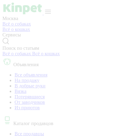
Москва
Всё о собаках
Всё о кошках
Сервисы
Поиск по статьям
Всё о собаках
Всё о кошках
Объявления
Все объявления
На продажу
В добрые руки
Вязка
Потерявшиеся
От заводчиков
Из приютов
Каталог продавцов
Все продавцы