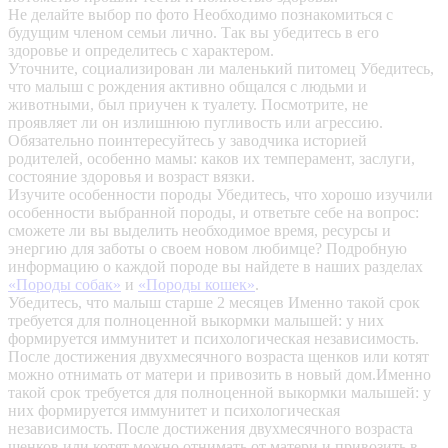
Не делайте выбор по фото
Необходимо познакомиться с
будущим членом семьи лично. Так вы убедитесь в его
здоровье и определитесь с характером.
Уточните, социализирован ли маленький питомец
Убедитесь,
что малыш с рождения активно общался с людьми и
животными, был приучен к туалету. Посмотрите, не
проявляет ли он излишнюю пугливость или агрессию.
Обязательно поинтересуйтесь у заводчика историей
родителей, особенно мамы: каков их темперамент, заслуги,
состояние здоровья и возраст вязки.
Изучите особенности породы
Убедитесь, что хорошо изучили
особенности выбранной породы, и ответьте себе на вопрос:
сможете ли вы выделить необходимое время, ресурсы и
энергию для заботы о своем новом любимце? Подробную
информацию о каждой породе вы найдете в наших разделах
«Породы собак»
и
«Породы кошек»
.
Убедитесь, что малыш старше 2 месяцев
Именно такой срок
требуется для полноценной выкормки малышей: у них
формируется иммунитет и психологическая независимость.
После достижения двухмесячного возраста щенков или котят
можно отнимать от матери и привозить в новый дом.Именно
такой срок требуется для полноценной выкормки малышей: у
них формируется иммунитет и психологическая
независимость. После достижения двухмесячного возраста
щенков или котят можно отнимать от матери и привозить в