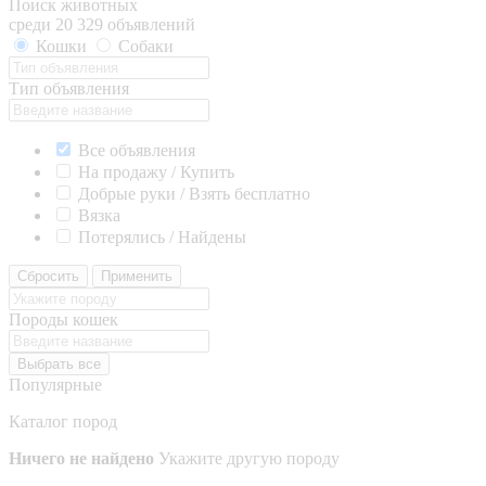
Поиск животных
среди 20 329 объявлений
Кошки
Собаки
Тип объявления
Все объявления
На продажу / Купить
Добрые руки / Взять бесплатно
Вязка
Потерялись / Найдены
Сбросить
Применить
Породы кошек
Выбрать все
Популярные
Каталог пород
Ничего не найдено
Укажите другую породу