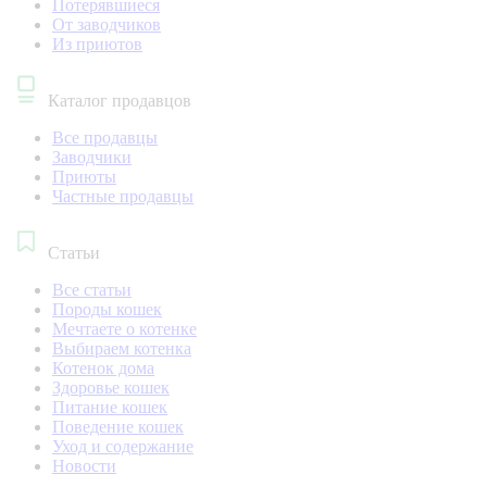
Потерявшиеся
От заводчиков
Из приютов
Каталог продавцов
Все продавцы
Заводчики
Приюты
Частные продавцы
Статьи
Все статьи
Породы кошек
Мечтаете о котенке
Выбираем котенка
Котенок дома
Здоровье кошек
Питание кошек
Поведение кошек
Уход и содержание
Новости