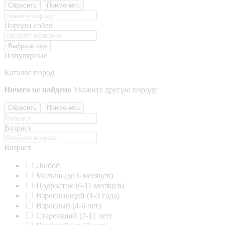
Сбросить
Применить
Породы собак
Выбрать все
Популярные
Каталог пород
Ничего не найдено
Укажите другую породу
Сбросить
Применить
Возраст
Возраст
Любой
Малыш (до 6 месяцев)
Подросток (6-11 месяцев)
Взрослеющий (1-3 года)
Взрослый (4-6 лет)
Стареющий (7-11 лет)