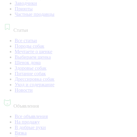
Заводчики
Приюты
Частные продавцы
Статьи
Все статьи
Породы собак
Мечтаете о щенке
Выбираем щенка
Щенок дома
Здоровье собак
Питание собак
Дрессировка собак
Уход и содержание
Новости
Объявления
Все объявления
На продажу
В добрые руки
Вязка