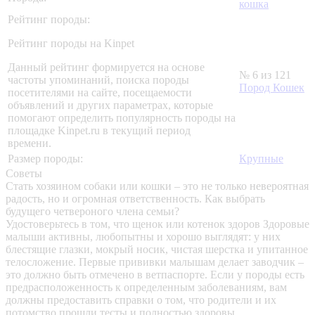
кошка
Рейтинг породы:
Рейтинг породы на Kinpet
Данный рейтинг формируется на основе
№ 6 из 121
частоты упоминаний, поиска породы
Пород Кошек
посетителями на сайте, посещаемости
объявлений и других параметрах, которые
помогают определить популярность породы на
площадке Kinpet.ru в текущий период
времени.
Размер породы:
Крупные
Советы
Стать хозяином собаки или кошки – это не только невероятная
радость, но и огромная ответственность. Как выбрать
будущего четвероного члена семьи?
Удостоверьтесь в том, что щенок или котенок здоров
Здоровые
малыши активны, любопытны и хорошо выглядят: у них
блестящие глазки, мокрый носик, чистая шерстка и упитанное
телосложение. Первые прививки малышам делает заводчик –
это должно быть отмечено в ветпаспорте. Если у породы есть
предрасположенность к определенным заболеваниям, вам
должны предоставить справки о том, что родители и их
потомство прошли тесты и полностью здоровы.