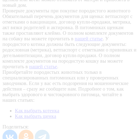
новый дом.
Проверьте документы при покупке породистого животного
Обязательный перечень документов для щенка: ветпаспорт с
отметками о вакцинации, договор купли-продажи, метрика,
акт вязки родителей и актировка. В питомниках щенкам
также проставляют клеймо. О полном комплекте документов
на собаку вы можете прочитать в
нашей статье
.
У
породистого котика должны быть следующие документы:
родословная (метрика), ветпаспорт с отметками о прививках и
дегельминтизации, договор купли-продажи. О полном
комплекте документов на породистую кошку вы можете
прочитать в
нашей статье
.
Приобретайте породистых животных только в
специализированных питомниках или у проверенных
заводчиков. Если у вас есть подозрения на мошеннические
действия – сразу же сообщите нам.
Подробнее о том, как
выбрать здорового и чистокровного питомца, читайте в
наших статьях:
Как выбрать котенка
Как выбрать щенка
Поделиться: