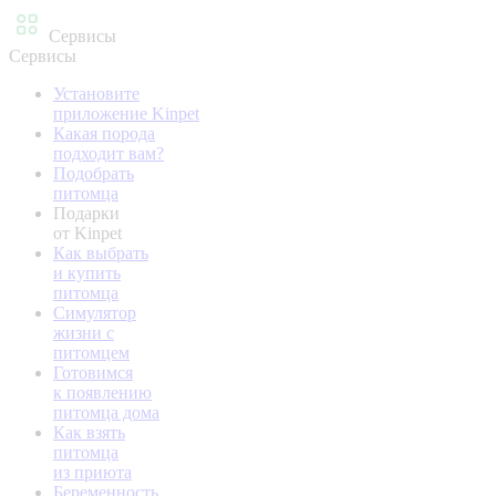
Сервисы
Сервисы
Установите
приложение Kinpet
Какая порода
подходит вам?
Подобрать
питомца
Подарки
от Kinpet
Как выбрать
и купить
питомца
Симулятор
жизни с
питомцем
Готовимся
к появлению
питомца дома
Как взять
питомца
из приюта
Беременность