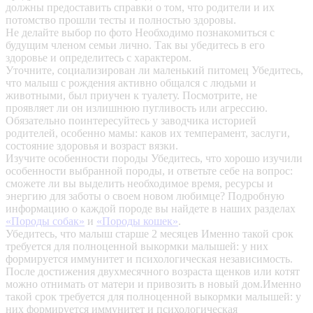
должны предоставить справки о том, что родители и их
потомство прошли тесты и полностью здоровы.
Не делайте выбор по фото
Необходимо познакомиться с
будущим членом семьи лично. Так вы убедитесь в его
здоровье и определитесь с характером.
Уточните, социализирован ли маленький питомец
Убедитесь,
что малыш с рождения активно общался с людьми и
животными, был приучен к туалету. Посмотрите, не
проявляет ли он излишнюю пугливость или агрессию.
Обязательно поинтересуйтесь у заводчика историей
родителей, особенно мамы: каков их темперамент, заслуги,
состояние здоровья и возраст вязки.
Изучите особенности породы
Убедитесь, что хорошо изучили
особенности выбранной породы, и ответьте себе на вопрос:
сможете ли вы выделить необходимое время, ресурсы и
энергию для заботы о своем новом любимце? Подробную
информацию о каждой породе вы найдете в наших разделах
«Породы собак»
и
«Породы кошек»
.
Убедитесь, что малыш старше 2 месяцев
Именно такой срок
требуется для полноценной выкормки малышей: у них
формируется иммунитет и психологическая независимость.
После достижения двухмесячного возраста щенков или котят
можно отнимать от матери и привозить в новый дом.Именно
такой срок требуется для полноценной выкормки малышей: у
них формируется иммунитет и психологическая