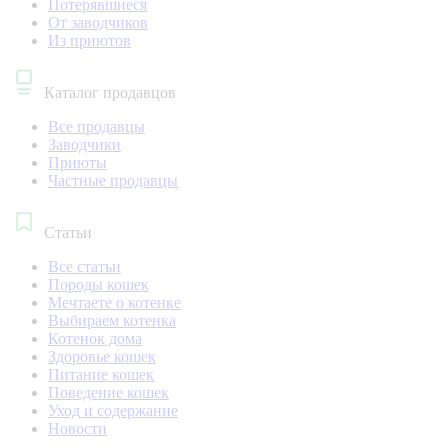
Потерявшиеся
От заводчиков
Из приютов
Каталог продавцов
Все продавцы
Заводчики
Приюты
Частные продавцы
Статьи
Все статьи
Породы кошек
Мечтаете о котенке
Выбираем котенка
Котенок дома
Здоровье кошек
Питание кошек
Поведение кошек
Уход и содержание
Новости