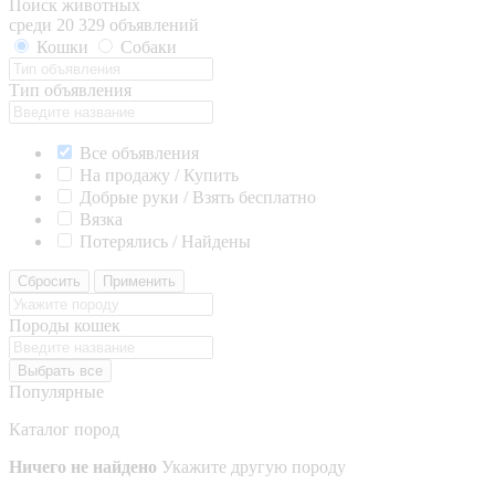
Поиск животных
среди 20 329 объявлений
Кошки
Собаки
Тип объявления
Все объявления
На продажу / Купить
Добрые руки / Взять бесплатно
Вязка
Потерялись / Найдены
Сбросить
Применить
Породы кошек
Выбрать все
Популярные
Каталог пород
Ничего не найдено
Укажите другую породу