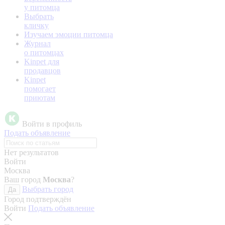
у питомца
Выбрать
кличку
Изучаем эмоции питомца
Журнал
о питомцах
Kinpet для
продавцов
Kinpet
помогает
приютам
Войти в профиль
Подать объявление
Нет результатов
Войти
Москва
Ваш город
Москва
?
Выбрать город
Да
Город подтверждён
Войти
Подать объявление