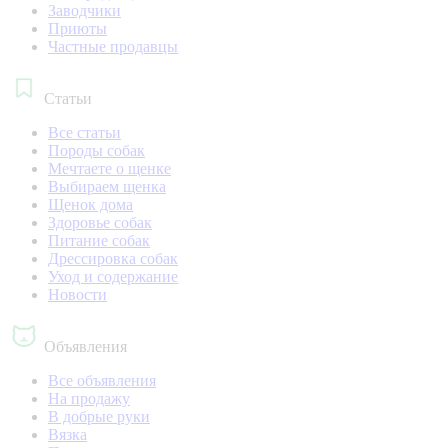
Заводчики
Приюты
Частные продавцы
Статьи
Все статьи
Породы собак
Мечтаете о щенке
Выбираем щенка
Щенок дома
Здоровье собак
Питание собак
Дрессировка собак
Уход и содержание
Новости
Объявления
Все объявления
На продажу
В добрые руки
Вязка