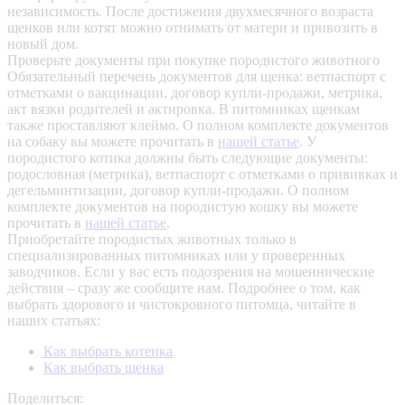
независимость. После достижения двухмесячного возраста
щенков или котят можно отнимать от матери и привозить в
новый дом.
Проверьте документы при покупке породистого животного
Обязательный перечень документов для щенка: ветпаспорт с
отметками о вакцинации, договор купли-продажи, метрика,
акт вязки родителей и актировка. В питомниках щенкам
также проставляют клеймо. О полном комплекте документов
на собаку вы можете прочитать в
нашей статье
.
У
породистого котика должны быть следующие документы:
родословная (метрика), ветпаспорт с отметками о прививках и
дегельминтизации, договор купли-продажи. О полном
комплекте документов на породистую кошку вы можете
прочитать в
нашей статье
.
Приобретайте породистых животных только в
специализированных питомниках или у проверенных
заводчиков. Если у вас есть подозрения на мошеннические
действия – сразу же сообщите нам.
Подробнее о том, как
выбрать здорового и чистокровного питомца, читайте в
наших статьях:
Как выбрать котенка
Как выбрать щенка
Поделиться: