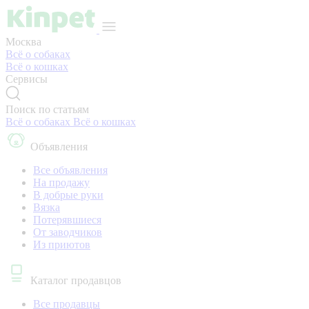
Москва
Всё о собаках
Всё о кошках
Сервисы
Поиск по статьям
Всё о собаках
Всё о кошках
Объявления
Все объявления
На продажу
В добрые руки
Вязка
Потерявшиеся
От заводчиков
Из приютов
Каталог продавцов
Все продавцы