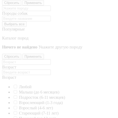
Сбросить
Применить
Породы собак
Выбрать все
Популярные
Каталог пород
Ничего не найдено
Укажите другую породу
Сбросить
Применить
Возраст
Возраст
Любой
Малыш (до 6 месяцев)
Подросток (6-11 месяцев)
Взрослеющий (1-3 года)
Взрослый (4-6 лет)
Стареющий (7-11 лет)