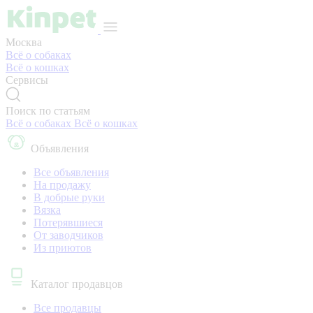
Москва
Всё о собаках
Всё о кошках
Сервисы
Поиск по статьям
Всё о собаках
Всё о кошках
Объявления
Все объявления
На продажу
В добрые руки
Вязка
Потерявшиеся
От заводчиков
Из приютов
Каталог продавцов
Все продавцы