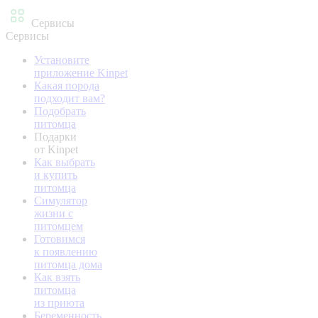
Сервисы
Сервисы
Установите
приложение Kinpet
Какая порода
подходит вам?
Подобрать
питомца
Подарки
от Kinpet
Как выбрать
и купить
питомца
Симулятор
жизни с
питомцем
Готовимся
к появлению
питомца дома
Как взять
питомца
из приюта
Беременность