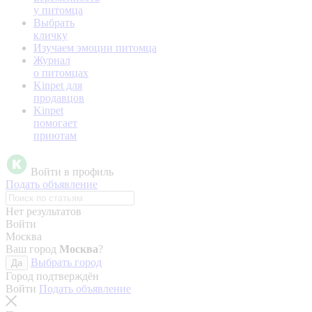
у питомца
Выбрать
кличку
Изучаем эмоции питомца
Журнал
о питомцах
Kinpet для
продавцов
Kinpet
помогает
приютам
Войти в профиль
Подать объявление
Нет результатов
Войти
Москва
Ваш город
Москва
?
Выбрать город
Да
Город подтверждён
Войти
Подать объявление