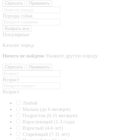
Сбросить
Применить
Породы собак
Выбрать все
Популярные
Каталог пород
Ничего не найдено
Укажите другую породу
Сбросить
Применить
Возраст
Возраст
Любой
Малыш (до 6 месяцев)
Подросток (6-11 месяцев)
Взрослеющий (1-3 года)
Взрослый (4-6 лет)
Стареющий (7-11 лет)