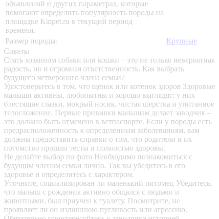
объявлений и других параметрах, которые
помогают определить популярность породы на
площадке Kinpet.ru в текущий период
времени.
Размер породы:
Крупные
Советы
Стать хозяином собаки или кошки – это не только невероятная
радость, но и огромная ответственность. Как выбрать
будущего четвероного члена семьи?
Удостоверьтесь в том, что щенок или котенок здоров
Здоровые
малыши активны, любопытны и хорошо выглядят: у них
блестящие глазки, мокрый носик, чистая шерстка и упитанное
телосложение. Первые прививки малышам делает заводчик –
это должно быть отмечено в ветпаспорте. Если у породы есть
предрасположенность к определенным заболеваниям, вам
должны предоставить справки о том, что родители и их
потомство прошли тесты и полностью здоровы.
Не делайте выбор по фото
Необходимо познакомиться с
будущим членом семьи лично. Так вы убедитесь в его
здоровье и определитесь с характером.
Уточните, социализирован ли маленький питомец
Убедитесь,
что малыш с рождения активно общался с людьми и
животными, был приучен к туалету. Посмотрите, не
проявляет ли он излишнюю пугливость или агрессию.
Обязательно поинтересуйтесь у заводчика историей