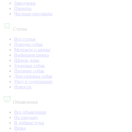
Заводчики
Приюты
Частные продавцы
Статьи
Все статьи
Породы собак
Мечтаете о щенке
Выбираем щенка
Щенок дома
Здоровье собак
Питание собак
Дрессировка собак
Уход и содержание
Новости
Объявления
Все объявления
На продажу
В добрые руки
Вязка