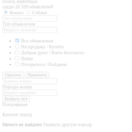
Поиск животных
среди 20 329 объявлений
Кошки
Собаки
Тип объявления
Все объявления
На продажу / Купить
Добрые руки / Взять бесплатно
Вязка
Потерялись / Найдены
Сбросить
Применить
Породы кошек
Выбрать все
Популярные
Каталог пород
Ничего не найдено
Укажите другую породу