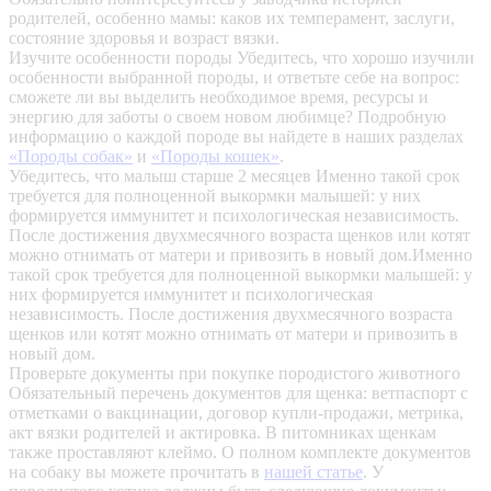
родителей, особенно мамы: каков их темперамент, заслуги,
состояние здоровья и возраст вязки.
Изучите особенности породы
Убедитесь, что хорошо изучили
особенности выбранной породы, и ответьте себе на вопрос:
сможете ли вы выделить необходимое время, ресурсы и
энергию для заботы о своем новом любимце? Подробную
информацию о каждой породе вы найдете в наших разделах
«Породы собак»
и
«Породы кошек»
.
Убедитесь, что малыш старше 2 месяцев
Именно такой срок
требуется для полноценной выкормки малышей: у них
формируется иммунитет и психологическая независимость.
После достижения двухмесячного возраста щенков или котят
можно отнимать от матери и привозить в новый дом.Именно
такой срок требуется для полноценной выкормки малышей: у
них формируется иммунитет и психологическая
независимость. После достижения двухмесячного возраста
щенков или котят можно отнимать от матери и привозить в
новый дом.
Проверьте документы при покупке породистого животного
Обязательный перечень документов для щенка: ветпаспорт с
отметками о вакцинации, договор купли-продажи, метрика,
акт вязки родителей и актировка. В питомниках щенкам
также проставляют клеймо. О полном комплекте документов
на собаку вы можете прочитать в
нашей статье
.
У