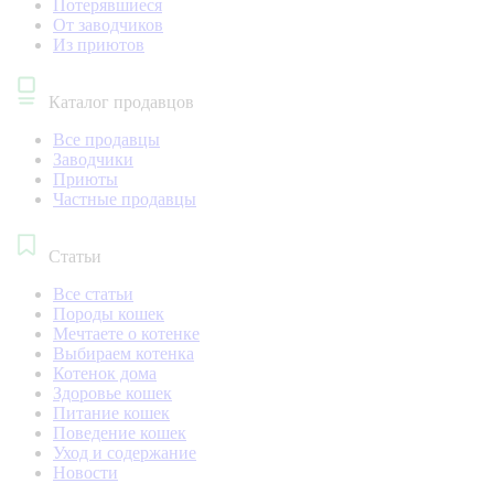
Потерявшиеся
От заводчиков
Из приютов
Каталог продавцов
Все продавцы
Заводчики
Приюты
Частные продавцы
Статьи
Все статьи
Породы кошек
Мечтаете о котенке
Выбираем котенка
Котенок дома
Здоровье кошек
Питание кошек
Поведение кошек
Уход и содержание
Новости