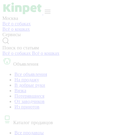
Москва
Всё о собаках
Всё о кошках
Сервисы
Поиск по статьям
Всё о собаках
Всё о кошках
Объявления
Все объявления
На продажу
В добрые руки
Вязка
Потерявшиеся
От заводчиков
Из приютов
Каталог продавцов
Все продавцы