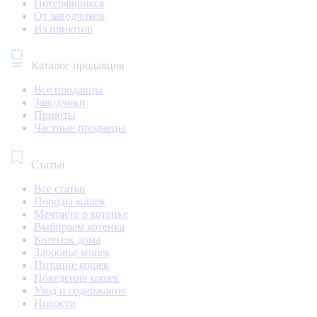
Потерявшиеся
От заводчиков
Из приютов
Каталог продавцов
Все продавцы
Заводчики
Приюты
Частные продавцы
Статьи
Все статьи
Породы кошек
Мечтаете о котенке
Выбираем котенка
Котенок дома
Здоровье кошек
Питание кошек
Поведение кошек
Уход и содержание
Новости