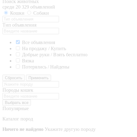
Поиск животных
среди 20 329 объявлений
Кошки
Собаки
Тип объявления
Все объявления
На продажу / Купить
Добрые руки / Взять бесплатно
Вязка
Потерялись / Найдены
Сбросить
Применить
Породы кошек
Выбрать все
Популярные
Каталог пород
Ничего не найдено
Укажите другую породу