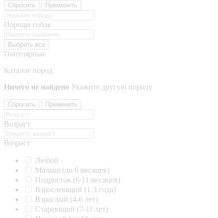
Сбросить
Применить
Породы собак
Выбрать все
Популярные
Каталог пород
Ничего не найдено
Укажите другую породу
Сбросить
Применить
Возраст
Возраст
Любой
Малыш (до 6 месяцев)
Подросток (6-11 месяцев)
Взрослеющий (1-3 года)
Взрослый (4-6 лет)
Стареющий (7-11 лет)