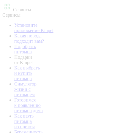
Сервисы
Сервисы
Установите
приложение Kinpet
Какая порода
подходит вам?
Подобрать
питомца
Подарки
от Kinpet
Как выбрать
и купить
питомца
Симулятор
жизни с
питомцем
Готовимся
к появлению
питомца дома
Как взять
питомца
из приюта
Беременность