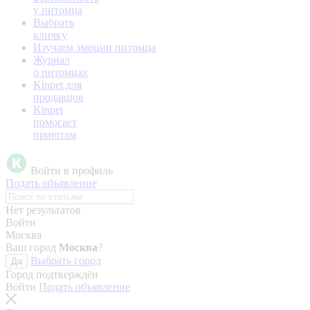
у питомца
Выбрать
кличку
Изучаем эмоции питомца
Журнал
о питомцах
Kinpet для
продавцов
Kinpet
помогает
приютам
Войти в профиль
Подать объявление
Нет результатов
Войти
Москва
Ваш город
Москва
?
Выбрать город
Да
Город подтверждён
Войти
Подать объявление