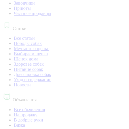
Заводчики
Приюты
Частные продавцы
Статьи
Все статьи
Породы собак
Мечтаете о щенке
Выбираем щенка
Щенок дома
Здоровье собак
Питание собак
Дрессировка собак
Уход и содержание
Новости
Объявления
Все объявления
На продажу
В добрые руки
Вязка