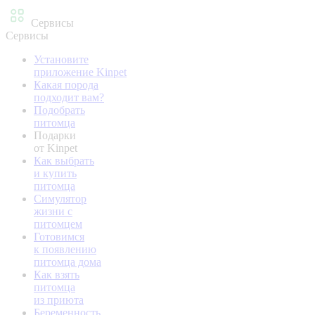
Сервисы
Сервисы
Установите
приложение Kinpet
Какая порода
подходит вам?
Подобрать
питомца
Подарки
от Kinpet
Как выбрать
и купить
питомца
Симулятор
жизни с
питомцем
Готовимся
к появлению
питомца дома
Как взять
питомца
из приюта
Беременность