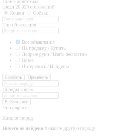
Поиск животных
среди 20 329 объявлений
Кошки
Собаки
Тип объявления
Все объявления
На продажу / Купить
Добрые руки / Взять бесплатно
Вязка
Потерялись / Найдены
Сбросить
Применить
Породы кошек
Выбрать все
Популярные
Каталог пород
Ничего не найдено
Укажите другую породу