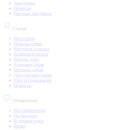
Заводчики
Приюты
Частные продавцы
Статьи
Все статьи
Породы собак
Мечтаете о щенке
Выбираем щенка
Щенок дома
Здоровье собак
Питание собак
Дрессировка собак
Уход и содержание
Новости
Объявления
Все объявления
На продажу
В добрые руки
Вязка