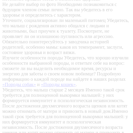
Не делайте выбор по фото
Необходимо познакомиться с
будущим членом семьи лично. Так вы убедитесь в его
здоровье и определитесь с характером.
Уточните, социализирован ли маленький питомец
Убедитесь,
что малыш с рождения активно общался с людьми и
животными, был приучен к туалету. Посмотрите, не
проявляет ли он излишнюю пугливость или агрессию.
Обязательно поинтересуйтесь у заводчика историей
родителей, особенно мамы: каков их темперамент, заслуги,
состояние здоровья и возраст вязки.
Изучите особенности породы
Убедитесь, что хорошо изучили
особенности выбранной породы, и ответьте себе на вопрос:
сможете ли вы выделить необходимое время, ресурсы и
энергию для заботы о своем новом любимце? Подробную
информацию о каждой породе вы найдете в наших разделах
«Породы собак»
и
«Породы кошек»
.
Убедитесь, что малыш старше 2 месяцев
Именно такой срок
требуется для полноценной выкормки малышей: у них
формируется иммунитет и психологическая независимость.
После достижения двухмесячного возраста щенков или котят
можно отнимать от матери и привозить в новый дом.Именно
такой срок требуется для полноценной выкормки малышей: у
них формируется иммунитет и психологическая
независимость. После достижения двухмесячного возраста
щенков или котят можно отнимать от матери и привозить в