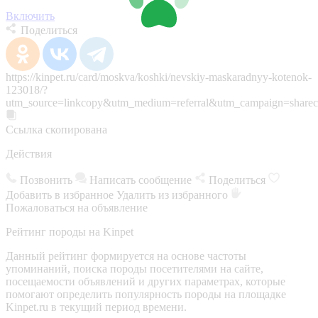
Включить
Поделиться
https://kinpet.ru/card/moskva/koshki/nevskiy-maskaradnyy-kotenok-
123018/?
utm_source=linkcopy&utm_medium=referral&utm_campaign=sharec
Ссылка скопирована
Действия
Позвонить
Написать сообщение
Поделиться
Добавить в избранное
Удалить из избранного
Пожаловаться на объявление
Рейтинг породы на Kinpet
Данный рейтинг формируется на основе частоты
упоминаний, поиска породы посетителями на сайте,
посещаемости объявлений и других параметрах, которые
помогают определить популярность породы на площадке
Kinpet.ru в текущий период времени.