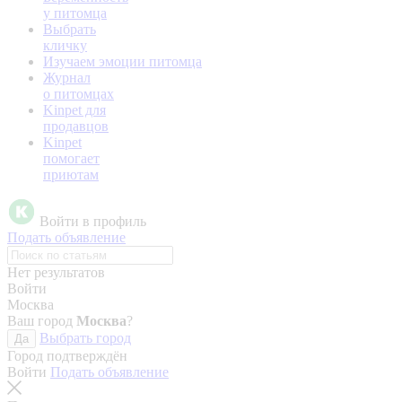
у питомца
Выбрать
кличку
Изучаем эмоции питомца
Журнал
о питомцах
Kinpet для
продавцов
Kinpet
помогает
приютам
Войти в профиль
Подать объявление
Нет результатов
Войти
Москва
Ваш город
Москва
?
Выбрать город
Да
Город подтверждён
Войти
Подать объявление