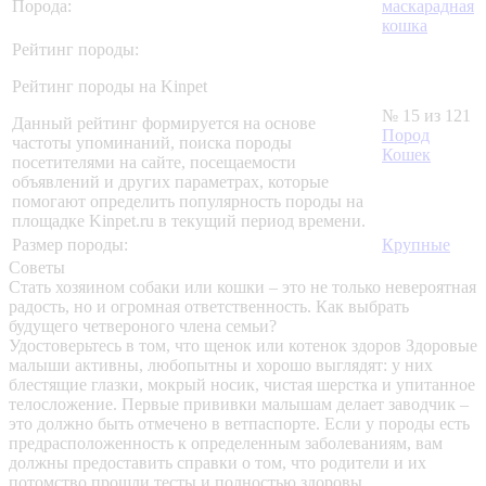
Порода:
маскарадная
кошка
Рейтинг породы:
Рейтинг породы на Kinpet
№ 15 из 121
Данный рейтинг формируется на основе
Пород
частоты упоминаний, поиска породы
Кошек
посетителями на сайте, посещаемости
объявлений и других параметрах, которые
помогают определить популярность породы на
площадке Kinpet.ru в текущий период времени.
Размер породы:
Крупные
Советы
Стать хозяином собаки или кошки – это не только невероятная
радость, но и огромная ответственность. Как выбрать
будущего четвероного члена семьи?
Удостоверьтесь в том, что щенок или котенок здоров
Здоровые
малыши активны, любопытны и хорошо выглядят: у них
блестящие глазки, мокрый носик, чистая шерстка и упитанное
телосложение. Первые прививки малышам делает заводчик –
это должно быть отмечено в ветпаспорте. Если у породы есть
предрасположенность к определенным заболеваниям, вам
должны предоставить справки о том, что родители и их
потомство прошли тесты и полностью здоровы.