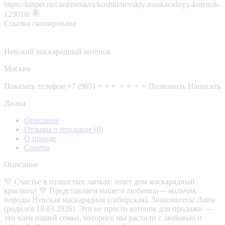
https://kinpet.ru/card/moskva/koshki/nevskiy-maskaradnyy-kotenok-
123018/
Ссылка скопирована
Невский маскарадный котенок
Москва
Показать телефон
+7 (965) ⚬⚬⚬ ⚬⚬ ⚬⚬
Позвонить
Написать
Диана
Описание
Отзывы о продавце
(0)
О породе
Советы
Описание
💛 Счастье в пушистых лапках: ищет дом маскарадный
красавец! 💛 Представляем нашего любимца— мальчик
породы Невская маскарадная (сибирская). Знакомьтесь: Лайм
(родился 18.03.2026). Это не просто котенок для продажи —
это член нашей семьи, которого мы растили с любовью и