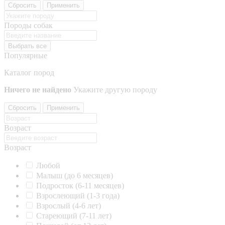
Сбросить
Применить
Породы собак
Выбрать все
Популярные
Каталог пород
Ничего не найдено
Укажите другую породу
Сбросить
Применить
Возраст
Возраст
Любой
Малыш (до 6 месяцев)
Подросток (6-11 месяцев)
Взрослеющий (1-3 года)
Взрослый (4-6 лет)
Стареющий (7-11 лет)