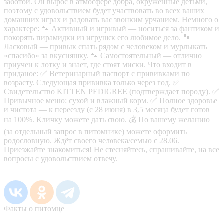
заботой. Он вырос в атмосфере добра, окруженные детьми,
поэтому с удовольствием будет участвовать во всех ваших
домашних играх и радовать вас звонким урчанием. Немного о
характере: 🐾 Активный и игривый — носиться за фантиком и
покорять пирамидки из игрушек его любимое дело. 🐾
Ласковый — привык спать рядом с человеком и мурлыкать
«спасибо» за вкусняшку. 🐾 Самостоятельный — отлично
приучен к лотку и знает, где стоят миски. Что входит в
приданое: ✅ Ветеринарный паспорт с прививками по
возрасту. Следующая прививка только через год. ✅
Свидетельство KITTEN PEDIGREE (подтверждает породу). ✅
Привычное меню: сухой и влажный корм. ✅ Полное здоровье
и чистота — к переезду (с 28 июня) в 3,5 месяца будет готов
на 100%. Кличку можете дать свою. 💰 По вашему желанию
(за отдельный запрос в питомнике) можете оформить
родословную. Ждёт своего человека/семью с 28.06.
Приезжайте знакомиться! Не стесняйтесь, спрашивайте, на все
вопросы с удовольствием отвечу.
Факты о питомце