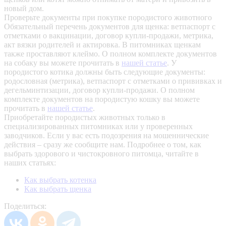
новый дом.
Проверьте документы при покупке породистого животного
Обязательный перечень документов для щенка: ветпаспорт с
отметками о вакцинации, договор купли-продажи, метрика,
акт вязки родителей и актировка. В питомниках щенкам
также проставляют клеймо. О полном комплекте документов
на собаку вы можете прочитать в
нашей статье
.
У
породистого котика должны быть следующие документы:
родословная (метрика), ветпаспорт с отметками о прививках и
дегельминтизации, договор купли-продажи. О полном
комплекте документов на породистую кошку вы можете
прочитать в
нашей статье
.
Приобретайте породистых животных только в
специализированных питомниках или у проверенных
заводчиков. Если у вас есть подозрения на мошеннические
действия – сразу же сообщите нам.
Подробнее о том, как
выбрать здорового и чистокровного питомца, читайте в
наших статьях:
Как выбрать котенка
Как выбрать щенка
Поделиться: