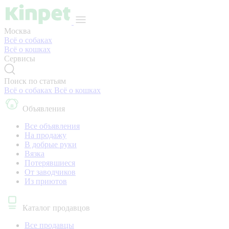
Москва
Всё о собаках
Всё о кошках
Сервисы
Поиск по статьям
Всё о собаках
Всё о кошках
Объявления
Все объявления
На продажу
В добрые руки
Вязка
Потерявшиеся
От заводчиков
Из приютов
Каталог продавцов
Все продавцы