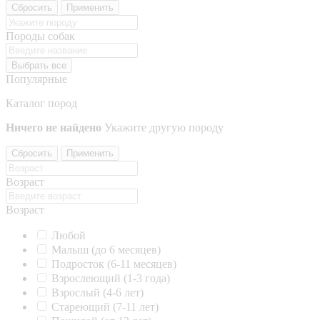
Сбросить
Применить
Породы собак
Выбрать все
Популярные
Каталог пород
Ничего не найдено
Укажите другую породу
Сбросить
Применить
Возраст
Возраст
Любой
Малыш (до 6 месяцев)
Подросток (6-11 месяцев)
Взрослеющий (1-3 года)
Взрослый (4-6 лет)
Стареющий (7-11 лет)