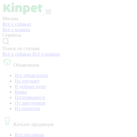
Москва
Всё о собаках
Всё о кошках
Сервисы
Поиск по статьям
Всё о собаках
Всё о кошках
Объявления
Все объявления
На продажу
В добрые руки
Вязка
Потерявшиеся
От заводчиков
Из приютов
Каталог продавцов
Все продавцы