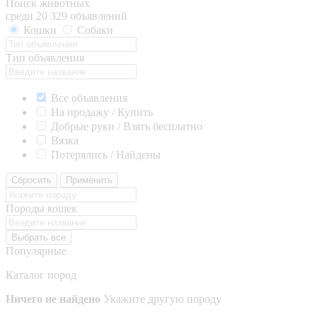
Поиск животных
среди 20 329 объявлений
Кошки
Собаки
Тип объявления
Все объявления
На продажу / Купить
Добрые руки / Взять бесплатно
Вязка
Потерялись / Найдены
Сбросить
Применить
Породы кошек
Выбрать все
Популярные
Каталог пород
Ничего не найдено
Укажите другую породу