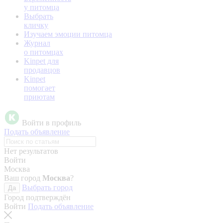
у питомца
Выбрать
кличку
Изучаем эмоции питомца
Журнал
о питомцах
Kinpet для
продавцов
Kinpet
помогает
приютам
Войти в профиль
Подать объявление
Нет результатов
Войти
Москва
Ваш город
Москва
?
Выбрать город
Да
Город подтверждён
Войти
Подать объявление