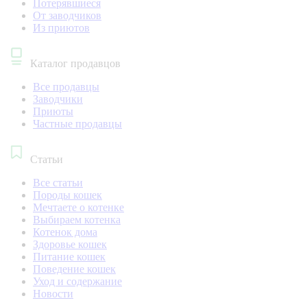
Потерявшиеся
От заводчиков
Из приютов
Каталог продавцов
Все продавцы
Заводчики
Приюты
Частные продавцы
Статьи
Все статьи
Породы кошек
Мечтаете о котенке
Выбираем котенка
Котенок дома
Здоровье кошек
Питание кошек
Поведение кошек
Уход и содержание
Новости