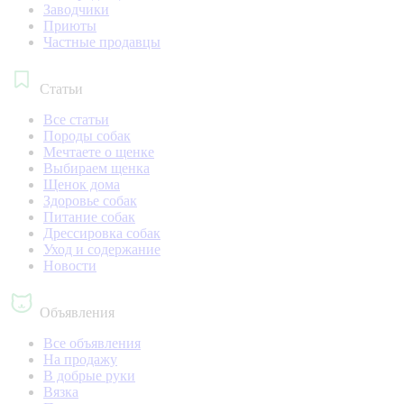
Заводчики
Приюты
Частные продавцы
Статьи
Все статьи
Породы собак
Мечтаете о щенке
Выбираем щенка
Щенок дома
Здоровье собак
Питание собак
Дрессировка собак
Уход и содержание
Новости
Объявления
Все объявления
На продажу
В добрые руки
Вязка