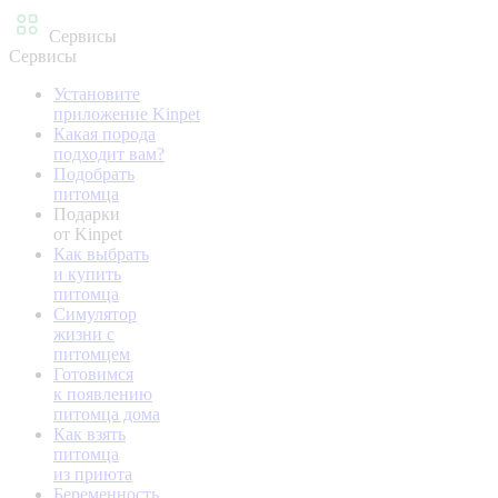
Сервисы
Сервисы
Установите
приложение Kinpet
Какая порода
подходит вам?
Подобрать
питомца
Подарки
от Kinpet
Как выбрать
и купить
питомца
Симулятор
жизни с
питомцем
Готовимся
к появлению
питомца дома
Как взять
питомца
из приюта
Беременность