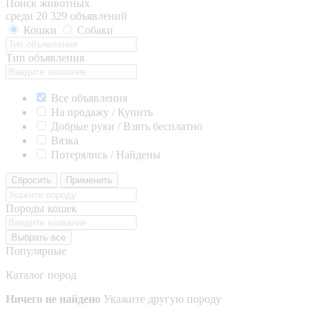
Поиск животных
среди 20 329 объявлений
Кошки
Собаки
Тип объявления
Все объявления
На продажу / Купить
Добрые руки / Взять бесплатно
Вязка
Потерялись / Найдены
Сбросить
Применить
Породы кошек
Выбрать все
Популярные
Каталог пород
Ничего не найдено
Укажите другую породу