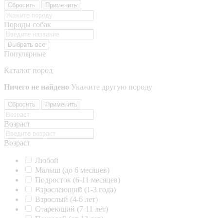
Сбросить
Применить
Породы собак
Выбрать все
Популярные
Каталог пород
Ничего не найдено
Укажите другую породу
Сбросить
Применить
Возраст
Возраст
Любой
Малыш (до 6 месяцев)
Подросток (6-11 месяцев)
Взрослеющий (1-3 года)
Взрослый (4-6 лет)
Стареющий (7-11 лет)