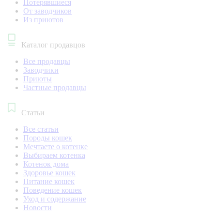
Потерявшиеся
От заводчиков
Из приютов
Каталог продавцов
Все продавцы
Заводчики
Приюты
Частные продавцы
Статьи
Все статьи
Породы кошек
Мечтаете о котенке
Выбираем котенка
Котенок дома
Здоровье кошек
Питание кошек
Поведение кошек
Уход и содержание
Новости