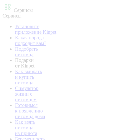
Сервисы
Сервисы
Установите
приложение Kinpet
Какая порода
подходит вам?
Подобрать
питомца
Подарки
от Kinpet
Как выбрать
и купить
питомца
Симулятор
жизни с
питомцем
Готовимся
к появлению
питомца дома
Как взять
питомца
из приюта
Беременность