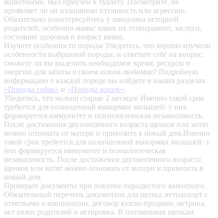
животными, был приучен к туалету. Посмотрите, не
проявляет ли он излишнюю пугливость или агрессию.
Обязательно поинтересуйтесь у заводчика историей
родителей, особенно мамы: каков их темперамент, заслуги,
состояние здоровья и возраст вязки.
Изучите особенности породы
Убедитесь, что хорошо изучили
особенности выбранной породы, и ответьте себе на вопрос:
сможете ли вы выделить необходимое время, ресурсы и
энергию для заботы о своем новом любимце? Подробную
информацию о каждой породе вы найдете в наших разделах
«Породы собак»
и
«Породы кошек»
.
Убедитесь, что малыш старше 2 месяцев
Именно такой срок
требуется для полноценной выкормки малышей: у них
формируется иммунитет и психологическая независимость.
После достижения двухмесячного возраста щенков или котят
можно отнимать от матери и привозить в новый дом.Именно
такой срок требуется для полноценной выкормки малышей: у
них формируется иммунитет и психологическая
независимость. После достижения двухмесячного возраста
щенков или котят можно отнимать от матери и привозить в
новый дом.
Проверьте документы при покупке породистого животного
Обязательный перечень документов для щенка: ветпаспорт с
отметками о вакцинации, договор купли-продажи, метрика,
акт вязки родителей и актировка. В питомниках щенкам