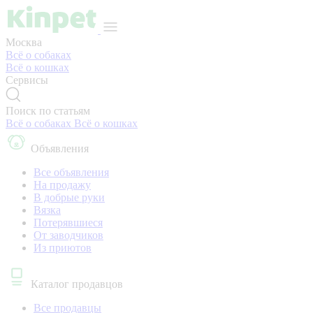
Москва
Всё о собаках
Всё о кошках
Сервисы
Поиск по статьям
Всё о собаках
Всё о кошках
Объявления
Все объявления
На продажу
В добрые руки
Вязка
Потерявшиеся
От заводчиков
Из приютов
Каталог продавцов
Все продавцы