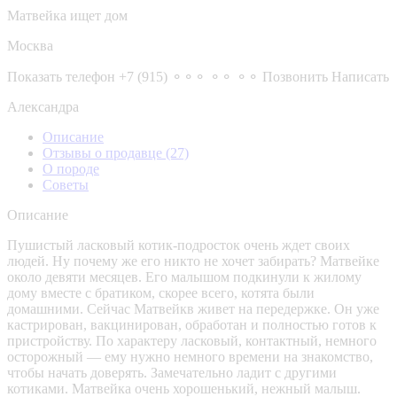
Матвейка ищет дом
Москва
Показать телефон
+7 (915) ⚬⚬⚬ ⚬⚬ ⚬⚬
Позвонить
Написать
Александра
Описание
Отзывы о продавце
(27)
О породе
Советы
Описание
Пушистый ласковый котик-подросток очень ждет своих
людей. Ну почему же его никто не хочет забирать? Матвейке
около девяти месяцев. Его малышом подкинули к жилому
дому вместе с братиком, скорее всего, котята были
домашними. Сейчас Матвейкв живет на передержке. Он уже
кастрирован, вакцинирован, обработан и полностью готов к
пристройству. По характеру ласковый, контактный, немного
осторожный — ему нужно немного времени на знакомство,
чтобы начать доверять. Замечательно ладит с другими
котиками. Матвейка очень хорошенький, нежный малыш.