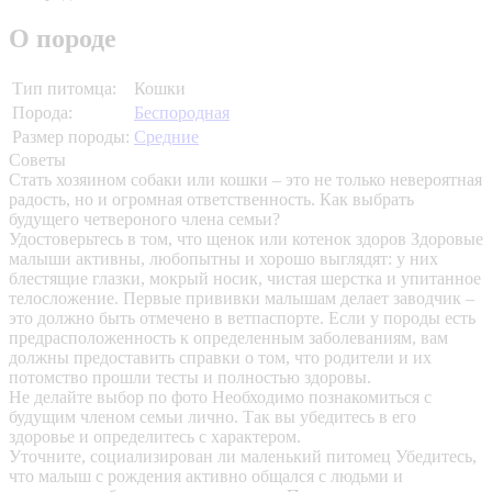
О породе
Тип питомца:
Кошки
Порода:
Беспородная
Размер породы:
Средние
Советы
Стать хозяином собаки или кошки – это не только невероятная
радость, но и огромная ответственность. Как выбрать
будущего четвероного члена семьи?
Удостоверьтесь в том, что щенок или котенок здоров
Здоровые
малыши активны, любопытны и хорошо выглядят: у них
блестящие глазки, мокрый носик, чистая шерстка и упитанное
телосложение. Первые прививки малышам делает заводчик –
это должно быть отмечено в ветпаспорте. Если у породы есть
предрасположенность к определенным заболеваниям, вам
должны предоставить справки о том, что родители и их
потомство прошли тесты и полностью здоровы.
Не делайте выбор по фото
Необходимо познакомиться с
будущим членом семьи лично. Так вы убедитесь в его
здоровье и определитесь с характером.
Уточните, социализирован ли маленький питомец
Убедитесь,
что малыш с рождения активно общался с людьми и