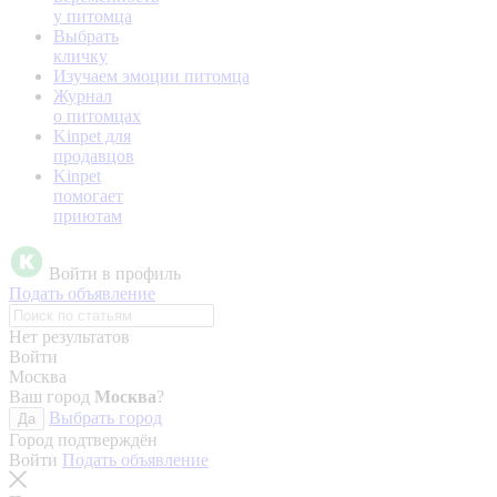
у питомца
Выбрать
кличку
Изучаем эмоции питомца
Журнал
о питомцах
Kinpet для
продавцов
Kinpet
помогает
приютам
Войти в профиль
Подать объявление
Нет результатов
Войти
Москва
Ваш город
Москва
?
Выбрать город
Да
Город подтверждён
Войти
Подать объявление