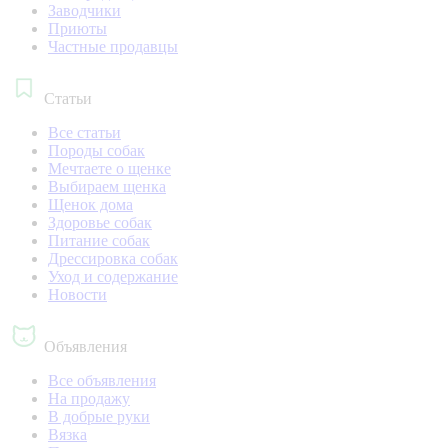
Заводчики
Приюты
Частные продавцы
Статьи
Все статьи
Породы собак
Мечтаете о щенке
Выбираем щенка
Щенок дома
Здоровье собак
Питание собак
Дрессировка собак
Уход и содержание
Новости
Объявления
Все объявления
На продажу
В добрые руки
Вязка