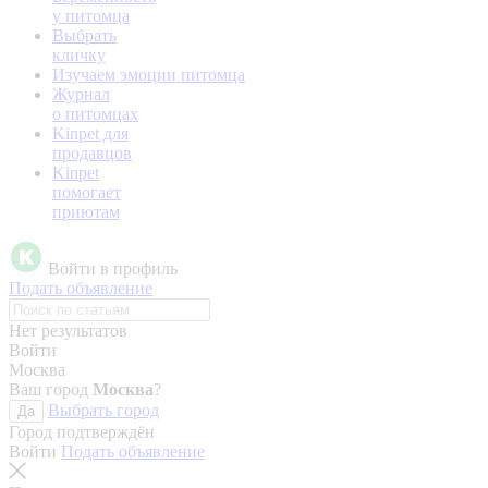
у питомца
Выбрать
кличку
Изучаем эмоции питомца
Журнал
о питомцах
Kinpet для
продавцов
Kinpet
помогает
приютам
Войти в профиль
Подать объявление
Нет результатов
Войти
Москва
Ваш город
Москва
?
Выбрать город
Да
Город подтверждён
Войти
Подать объявление