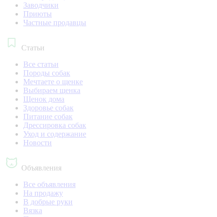
Заводчики
Приюты
Частные продавцы
Статьи
Все статьи
Породы собак
Мечтаете о щенке
Выбираем щенка
Щенок дома
Здоровье собак
Питание собак
Дрессировка собак
Уход и содержание
Новости
Объявления
Все объявления
На продажу
В добрые руки
Вязка