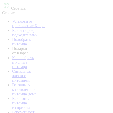
Сервисы
Сервисы
Установите
приложение Kinpet
Какая порода
подходит вам?
Подобрать
питомца
Подарки
от Kinpet
Как выбрать
и купить
питомца
Симулятор
жизни с
питомцем
Готовимся
к появлению
питомца дома
Как взять
питомца
из приюта
Беременность