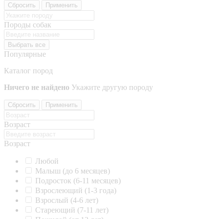
Сбросить
Применить
Породы собак
Выбрать все
Популярные
Каталог пород
Ничего не найдено
Укажите другую породу
Сбросить
Применить
Возраст
Возраст
Любой
Малыш (до 6 месяцев)
Подросток (6-11 месяцев)
Взрослеющий (1-3 года)
Взрослый (4-6 лет)
Стареющий (7-11 лет)