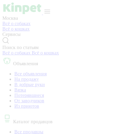
Москва
Всё о собаках
Всё о кошках
Сервисы
Поиск по статьям
Всё о собаках
Всё о кошках
Объявления
Все объявления
На продажу
В добрые руки
Вязка
Потерявшиеся
От заводчиков
Из приютов
Каталог продавцов
Все продавцы