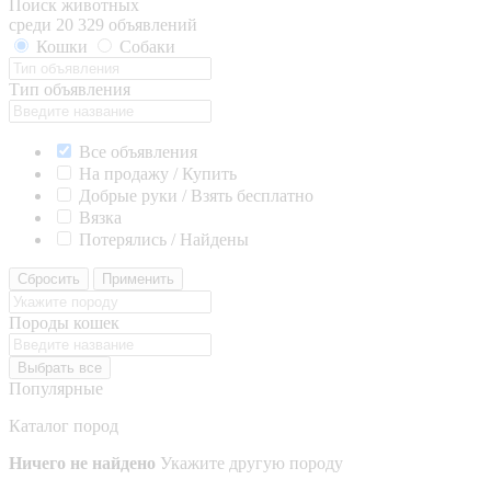
Поиск животных
среди 20 329 объявлений
Кошки
Собаки
Тип объявления
Все объявления
На продажу / Купить
Добрые руки / Взять бесплатно
Вязка
Потерялись / Найдены
Сбросить
Применить
Породы кошек
Выбрать все
Популярные
Каталог пород
Ничего не найдено
Укажите другую породу