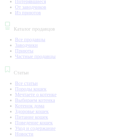
Потерявшиеся
От заводчиков
Из приютов
Каталог продавцов
Все продавцы
Заводчики
Приюты
Частные продавцы
Статьи
Все статьи
Породы кошек
Мечтаете о котенке
Выбираем котенка
Котенок дома
Здоровье кошек
Питание кошек
Поведение кошек
Уход и содержание
Новости