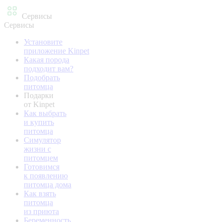
Сервисы
Сервисы
Установите
приложение Kinpet
Какая порода
подходит вам?
Подобрать
питомца
Подарки
от Kinpet
Как выбрать
и купить
питомца
Симулятор
жизни с
питомцем
Готовимся
к появлению
питомца дома
Как взять
питомца
из приюта
Беременность