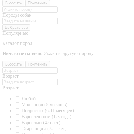
Сбросить
Применить
Породы собак
Выбрать все
Популярные
Каталог пород
Ничего не найдено
Укажите другую породу
Сбросить
Применить
Возраст
Возраст
Любой
Малыш (до 6 месяцев)
Подросток (6-11 месяцев)
Взрослеющий (1-3 года)
Взрослый (4-6 лет)
Стареющий (7-11 лет)