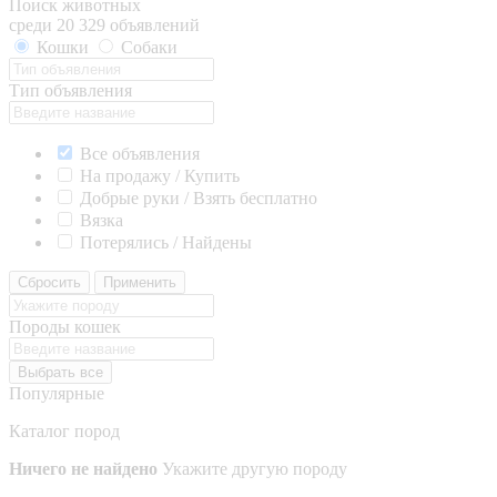
Поиск животных
среди 20 329 объявлений
Кошки
Собаки
Тип объявления
Все объявления
На продажу / Купить
Добрые руки / Взять бесплатно
Вязка
Потерялись / Найдены
Сбросить
Применить
Породы кошек
Выбрать все
Популярные
Каталог пород
Ничего не найдено
Укажите другую породу