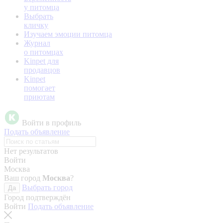
у питомца
Выбрать
кличку
Изучаем эмоции питомца
Журнал
о питомцах
Kinpet для
продавцов
Kinpet
помогает
приютам
Войти в профиль
Подать объявление
Нет результатов
Войти
Москва
Ваш город
Москва
?
Выбрать город
Да
Город подтверждён
Войти
Подать объявление