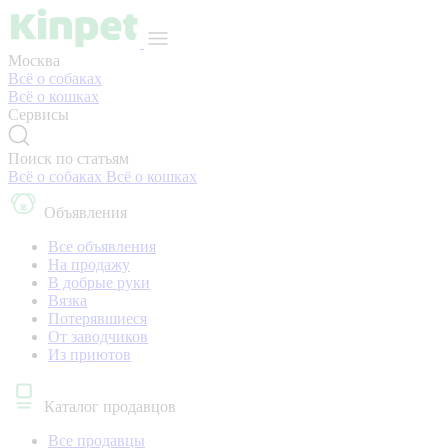
Москва
Всё о собаках
Всё о кошках
Сервисы
Поиск по статьям
Всё о собаках
Всё о кошках
Объявления
Все объявления
На продажу
В добрые руки
Вязка
Потерявшиеся
От заводчиков
Из приютов
Каталог продавцов
Все продавцы