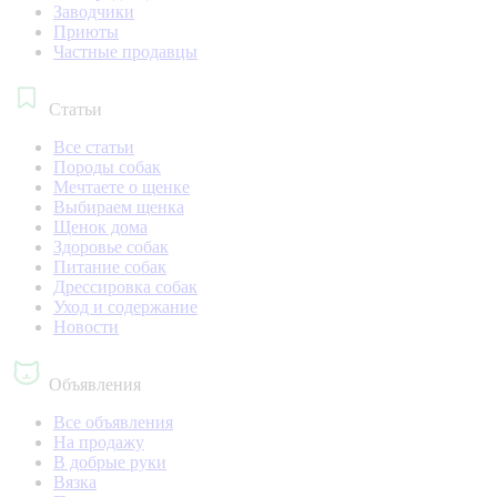
Заводчики
Приюты
Частные продавцы
Статьи
Все статьи
Породы собак
Мечтаете о щенке
Выбираем щенка
Щенок дома
Здоровье собак
Питание собак
Дрессировка собак
Уход и содержание
Новости
Объявления
Все объявления
На продажу
В добрые руки
Вязка