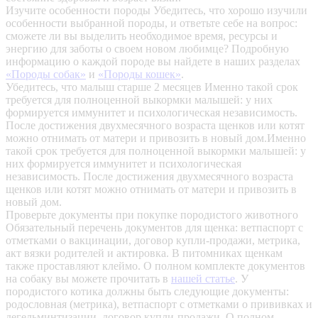
Изучите особенности породы
Убедитесь, что хорошо изучили
особенности выбранной породы, и ответьте себе на вопрос:
сможете ли вы выделить необходимое время, ресурсы и
энергию для заботы о своем новом любимце? Подробную
информацию о каждой породе вы найдете в наших разделах
«Породы собак»
и
«Породы кошек»
.
Убедитесь, что малыш старше 2 месяцев
Именно такой срок
требуется для полноценной выкормки малышей: у них
формируется иммунитет и психологическая независимость.
После достижения двухмесячного возраста щенков или котят
можно отнимать от матери и привозить в новый дом.Именно
такой срок требуется для полноценной выкормки малышей: у
них формируется иммунитет и психологическая
независимость. После достижения двухмесячного возраста
щенков или котят можно отнимать от матери и привозить в
новый дом.
Проверьте документы при покупке породистого животного
Обязательный перечень документов для щенка: ветпаспорт с
отметками о вакцинации, договор купли-продажи, метрика,
акт вязки родителей и актировка. В питомниках щенкам
также проставляют клеймо. О полном комплекте документов
на собаку вы можете прочитать в
нашей статье
.
У
породистого котика должны быть следующие документы:
родословная (метрика), ветпаспорт с отметками о прививках и
дегельминтизации, договор купли-продажи. О полном