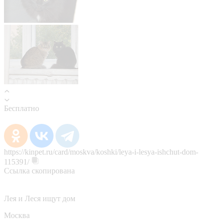
Бесплатно
https://kinpet.ru/card/moskva/koshki/leya-i-lesya-ishchut-dom-
115391/
Ссылка скопирована
Лея и Леся ищут дом
Москва