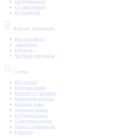
Потерявшиеся
От заводчиков
Из приютов
Каталог продавцов
Все продавцы
Заводчики
Приюты
Частные продавцы
Статьи
Все статьи
Породы кошек
Мечтаете о котенке
Выбираем котенка
Котенок дома
Здоровье кошек
Питание кошек
Поведение кошек
Уход и содержание
Новости