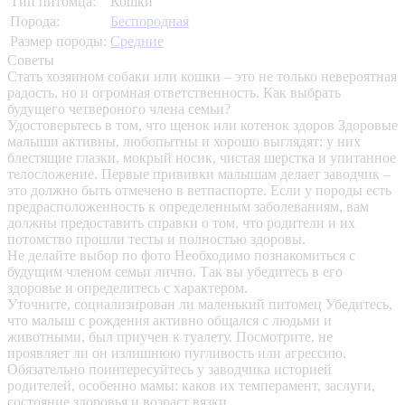
Тип питомца:
Кошки
Порода:
Беспородная
Размер породы:
Средние
Советы
Стать хозяином собаки или кошки – это не только невероятная
радость, но и огромная ответственность. Как выбрать
будущего четвероного члена семьи?
Удостоверьтесь в том, что щенок или котенок здоров
Здоровые
малыши активны, любопытны и хорошо выглядят: у них
блестящие глазки, мокрый носик, чистая шерстка и упитанное
телосложение. Первые прививки малышам делает заводчик –
это должно быть отмечено в ветпаспорте. Если у породы есть
предрасположенность к определенным заболеваниям, вам
должны предоставить справки о том, что родители и их
потомство прошли тесты и полностью здоровы.
Не делайте выбор по фото
Необходимо познакомиться с
будущим членом семьи лично. Так вы убедитесь в его
здоровье и определитесь с характером.
Уточните, социализирован ли маленький питомец
Убедитесь,
что малыш с рождения активно общался с людьми и
животными, был приучен к туалету. Посмотрите, не
проявляет ли он излишнюю пугливость или агрессию.
Обязательно поинтересуйтесь у заводчика историей
родителей, особенно мамы: каков их темперамент, заслуги,
состояние здоровья и возраст вязки.