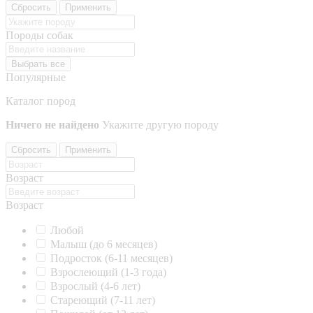
Сбросить
Применить
Породы собак
Выбрать все
Популярные
Каталог пород
Ничего не найдено
Укажите другую породу
Сбросить
Применить
Возраст
Возраст
Любой
Малыш (до 6 месяцев)
Подросток (6-11 месяцев)
Взрослеющий (1-3 года)
Взрослый (4-6 лет)
Стареющий (7-11 лет)