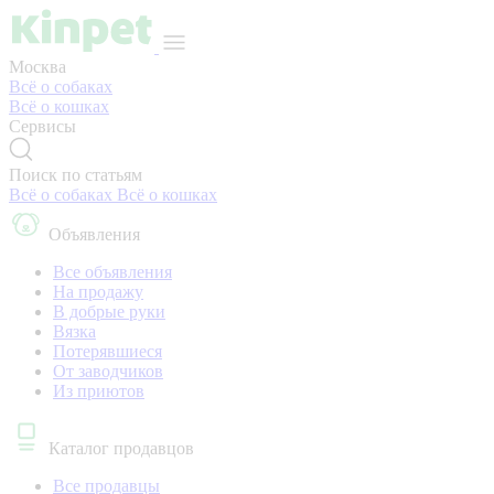
Москва
Всё о собаках
Всё о кошках
Сервисы
Поиск по статьям
Всё о собаках
Всё о кошках
Объявления
Все объявления
На продажу
В добрые руки
Вязка
Потерявшиеся
От заводчиков
Из приютов
Каталог продавцов
Все продавцы