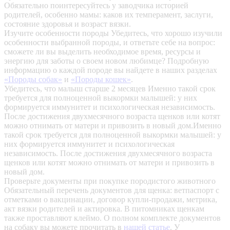
Обязательно поинтересуйтесь у заводчика историей
родителей, особенно мамы: каков их темперамент, заслуги,
состояние здоровья и возраст вязки.
Изучите особенности породы
Убедитесь, что хорошо изучили
особенности выбранной породы, и ответьте себе на вопрос:
сможете ли вы выделить необходимое время, ресурсы и
энергию для заботы о своем новом любимце? Подробную
информацию о каждой породе вы найдете в наших разделах
«Породы собак»
и
«Породы кошек»
.
Убедитесь, что малыш старше 2 месяцев
Именно такой срок
требуется для полноценной выкормки малышей: у них
формируется иммунитет и психологическая независимость.
После достижения двухмесячного возраста щенков или котят
можно отнимать от матери и привозить в новый дом.Именно
такой срок требуется для полноценной выкормки малышей: у
них формируется иммунитет и психологическая
независимость. После достижения двухмесячного возраста
щенков или котят можно отнимать от матери и привозить в
новый дом.
Проверьте документы при покупке породистого животного
Обязательный перечень документов для щенка: ветпаспорт с
отметками о вакцинации, договор купли-продажи, метрика,
акт вязки родителей и актировка. В питомниках щенкам
также проставляют клеймо. О полном комплекте документов
на собаку вы можете прочитать в
нашей статье
.
У