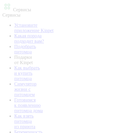
Сервисы
Сервисы
Установите
приложение Kinpet
Какая порода
подходит вам?
Подобрать
питомца
Подарки
от Kinpet
Как выбрать
и купить
питомца
Симулятор
жизни с
питомцем
Готовимся
к появлению
питомца дома
Как взять
питомца
из приюта
Беременность