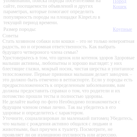
упоминаний, поиска породы посетителями на
Пород
сайте, посещаемости объявлений и других
Кошек
параметрах, которые помогают определить
популярность породы на площадке Kinpet.ru в
текущий период времени.
Размер породы:
Крупные
Советы
Стать хозяином собаки или кошки – это не только невероятная
радость, но и огромная ответственность. Как выбрать
будущего четвероного члена семьи?
Удостоверьтесь в том, что щенок или котенок здоров
Здоровые
малыши активны, любопытны и хорошо выглядят: у них
блестящие глазки, мокрый носик, чистая шерстка и упитанное
телосложение. Первые прививки малышам делает заводчик –
это должно быть отмечено в ветпаспорте. Если у породы есть
предрасположенность к определенным заболеваниям, вам
должны предоставить справки о том, что родители и их
потомство прошли тесты и полностью здоровы.
Не делайте выбор по фото
Необходимо познакомиться с
будущим членом семьи лично. Так вы убедитесь в его
здоровье и определитесь с характером.
Уточните, социализирован ли маленький питомец
Убедитесь,
что малыш с рождения активно общался с людьми и
животными, был приучен к туалету. Посмотрите, не
проявляет ли он излишнюю пугливость или агрессию.