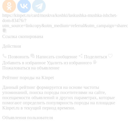
https://kinpet.ru/card/moskva/koshki/laskushka-mushka-ishchet-
dom-83476/?
utm_source=linkcopy&utm_medium=referral&utm_campaign=sharec
Ссылка скопирована
Действия
Позвонить
Написать сообщение
Поделиться
Добавить в избранное
Удалить из избранного
Пожаловаться на объявление
Рейтинг породы на Kinpet
Данный рейтинг формируется на основе частоты
упоминаний, поиска породы посетителями на сайте,
посещаемости объявлений и других параметрах, которые
помогают определить популярность породы на площадке
Kinpet.ru в текущий период времени.
Объявления пользователя