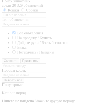
Поиск животных
среди 20 329 объявлений
Кошки
Собаки
Тип объявления
Все объявления
На продажу / Купить
Добрые руки / Взять бесплатно
Вязка
Потерялись / Найдены
Сбросить
Применить
Породы кошек
Выбрать все
Популярные
Каталог пород
Ничего не найдено
Укажите другую породу