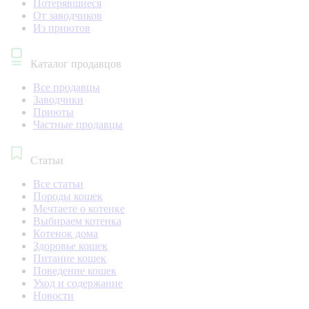
Потерявшиеся
От заводчиков
Из приютов
Каталог продавцов
Все продавцы
Заводчики
Приюты
Частные продавцы
Статьи
Все статьи
Породы кошек
Мечтаете о котенке
Выбираем котенка
Котенок дома
Здоровье кошек
Питание кошек
Поведение кошек
Уход и содержание
Новости