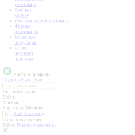
у питомца
Выбрать
кличку
Изучаем эмоции питомца
Журнал
о питомцах
Kinpet для
продавцов
Kinpet
помогает
приютам
Войти в профиль
Подать объявление
Нет результатов
Войти
Москва
Ваш город
Москва
?
Выбрать город
Да
Город подтверждён
Войти
Подать объявление