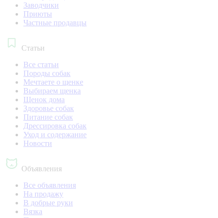
Заводчики
Приюты
Частные продавцы
Статьи
Все статьи
Породы собак
Мечтаете о щенке
Выбираем щенка
Щенок дома
Здоровье собак
Питание собак
Дрессировка собак
Уход и содержание
Новости
Объявления
Все объявления
На продажу
В добрые руки
Вязка